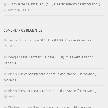
¿La muerte del blogueo? (o… ¿el renacimiento de ImoqLand?)
26 octubre, 2009
COMENTARIOS RECIENTES
Test
en
Final Fantasy XI Online (FFXI): Mis aventuras por
Vana’diel
Imoq
en
Final Fantasy XI Online (FFXI): Mis aventuras por
Vana’diel
Vic
en
Nueva página para la comunidad gay de Cuernavaca y
Morelos.
Vic
en
Nueva página para la comunidad gay de Cuernavaca y
Morelos.
Pinchesjotos
en
Nueva página para la comunidad gay de