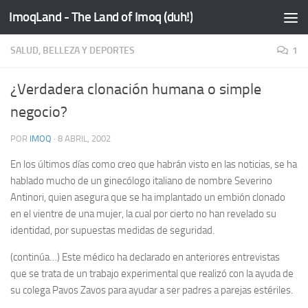
ImoqLand - The Land of Imoq (duh!)
Saltar al contenido
SALUD, BELLEZA Y DEPORTES
1
¿Verdadera clonación humana o simple
negocio?
POR
IMOQ
·
8 ABRIL, 2002
En los últimos días como creo que habrán visto en las noticias, se ha
hablado mucho de un ginecólogo italiano de nombre Severino
Antinori, quien asegura que se ha implantado un embión clonado
en el vientre de una mujer, la cual por cierto no han revelado su
identidad, por supuestas medidas de seguridad.
(continúa…)
Este médico ha declarado en anteriores entrevistas
que se trata de un trabajo experimental que realizó con la ayuda de
su colega Pavos Zavos para ayudar a ser padres a parejas estériles.