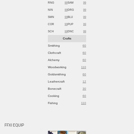
RNG
99
SAM
99
NIN
99
DRG
99
SMN
99
BLU
99
COR
99
PUP
99
SCH
99
DNC
99
Crafts
Smithing
60
Clothcraft
60
Alchemy
60
Woodworking
110
Goldsmithing
60
Leathercraft
12
Bonecraft
30
Cooking
60
Fishing
110
FFXI EQUIP