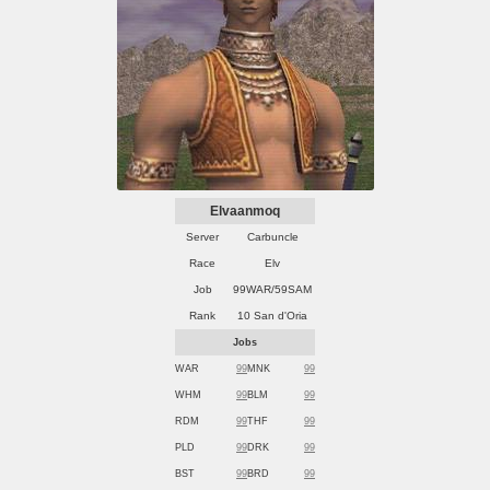
Elvaanmoq
Server
Carbuncle
Race
Elv
Job
99WAR/59SAM
Rank
10 San d'Oria
Jobs
WAR
99
MNK
99
WHM
99
BLM
99
RDM
99
THF
99
PLD
99
DRK
99
BST
99
BRD
99