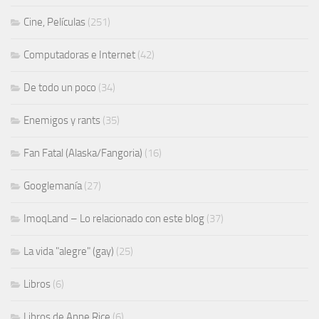
Cine, Películas
(251)
Computadoras e Internet
(42)
De todo un poco
(34)
Enemigos y rants
(35)
Fan Fatal (Alaska/Fangoria)
(16)
Googlemanía
(27)
ImoqLand – Lo relacionado con este blog
(37)
La vida "alegre" (gay)
(25)
Libros
(6)
Libros de Anne Rice
(6)