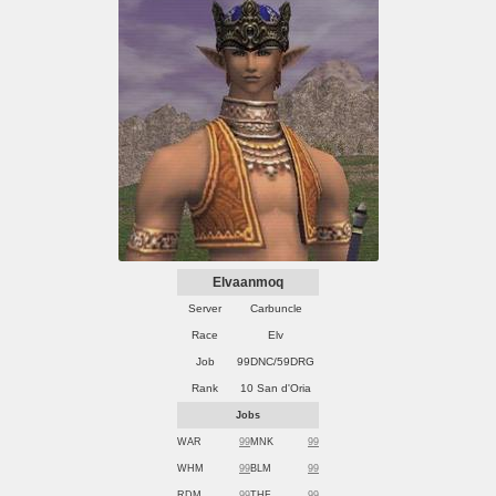
Elvaanmoq
Server
Carbuncle
Race
Elv
Job
99DNC/59DRG
Rank
10 San d'Oria
Jobs
WAR
99
MNK
99
WHM
99
BLM
99
RDM
99
THF
99