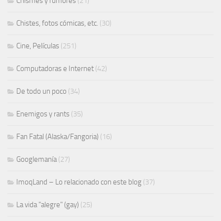
Chismes y rumores
(21)
Chistes, fotos cómicas, etc.
(30)
Cine, Películas
(251)
Computadoras e Internet
(42)
De todo un poco
(34)
Enemigos y rants
(35)
Fan Fatal (Alaska/Fangoria)
(16)
Googlemanía
(27)
ImoqLand – Lo relacionado con este blog
(37)
La vida "alegre" (gay)
(25)