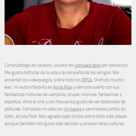
Computólogo de corazón, usuario de
software libre
por convicción.
Me gusta disfrutar de la vida y la compañía de los amigos. Me
encantan los videojuegos, sobre todo los
RPGs
. Disfruto mucho
leer, mi autora favorita es
Anne Rice
y siempre sueño con sus
fantásticas historias de vampiros, brujas, momias, fantasmas y
espíritus. Amo el cine y con frecuencia gusto de ver toda clase de
películas. Comparto mi vida con
mi pareja
y caminamos juntos en
todo; así soy feliz. Nos agrada viajar juntos sobre todo a las playas
aunque también nos gusta salir del país y conocer otras culturas.