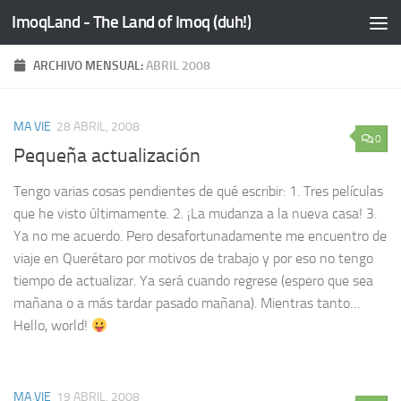
ImoqLand - The Land of Imoq (duh!)
Saltar al contenido
ARCHIVO MENSUAL:
ABRIL 2008
MA VIE
28 ABRIL, 2008
0
Pequeña actualización
Tengo varias cosas pendientes de qué escribir: 1. Tres películas
que he visto últimamente. 2. ¡La mudanza a la nueva casa! 3.
Ya no me acuerdo. Pero desafortunadamente me encuentro de
viaje en Querétaro por motivos de trabajo y por eso no tengo
tiempo de actualizar. Ya será cuando regrese (espero que sea
mañana o a más tardar pasado mañana). Mientras tanto…
Hello, world!
MA VIE
19 ABRIL, 2008