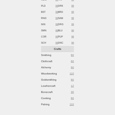
PLD
99
DRK
99
BST
99
BRD
99
RNG
99
SAM
99
NIN
99
DRG
99
SMN
99
BLU
99
COR
99
PUP
99
SCH
99
DNC
99
Crafts
Smithing
60
Clothcraft
60
Alchemy
60
Woodworking
110
Goldsmithing
60
Leathercraft
12
Bonecraft
30
Cooking
60
Fishing
110