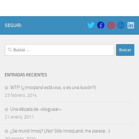
SEGUIR:
Buscar:
ENTRADAS RECIENTES
WTF! (¿Imoqland está vivo, o es una ilusión?)
23 febrero, 2014
Una década de «bloguear»
21 enero, 2011
¿Se murió Imoq? (¡No! Sólo ImoqLand, me parece…)
20 agosto, 2010