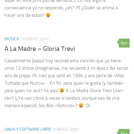
super en este principio de semana ;). (Si hay alguna
consecuencia yo no respondo, ¿eh? :P) ¿Quién se anima a
hacer una de éstas?
MÚSICA
10 MAYO, 2007
9
A La Madre – Gloria Trevi
Casualmente (jojojo) hoy recordé esta canción que ya tiene
unos 13 añitos (imagínense, me recuerda a mi época del tercer
año de prepa :P), creo que salió en 1994 y era parte de «Más
Turbada que Nunca»… En fin, para quien le guste (y también
para quien no :evil:) he aquí
A La Madre Gloria Trevi (¡tan-
tán!) (¿Ya ven cómo a veces sí celebro, aunque sea de una
manera especial, los días «festivos»?
:D).
LINUX Y SOFTWARE LIBRE
9 MAYO, 2007
4