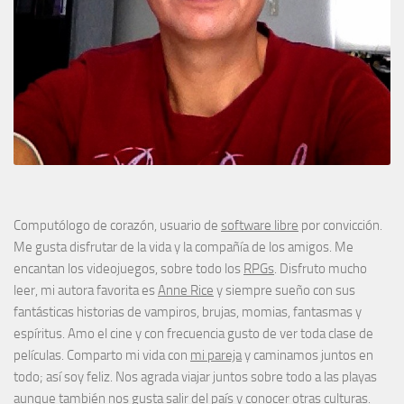
Computólogo de corazón, usuario de
software libre
por convicción.
Me gusta disfrutar de la vida y la compañía de los amigos. Me
encantan los videojuegos, sobre todo los
RPGs
. Disfruto mucho
leer, mi autora favorita es
Anne Rice
y siempre sueño con sus
fantásticas historias de vampiros, brujas, momias, fantasmas y
espíritus. Amo el cine y con frecuencia gusto de ver toda clase de
películas. Comparto mi vida con
mi pareja
y caminamos juntos en
todo; así soy feliz. Nos agrada viajar juntos sobre todo a las playas
aunque también nos gusta salir del país y conocer otras culturas.