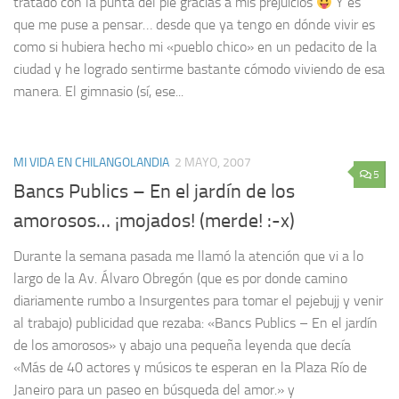
tratado con la punta del pie gracias a mis prejuicios
Y es
que me puse a pensar… desde que ya tengo en dónde vivir es
como si hubiera hecho mi «pueblo chico» en un pedacito de la
ciudad y he logrado sentirme bastante cómodo viviendo de esa
manera. El gimnasio (sí, ese...
MI VIDA EN CHILANGOLANDIA
2 MAYO, 2007
5
Bancs Publics – En el jardín de los
amorosos… ¡mojados! (merde! :-x)
Durante la semana pasada me llamó la atención que vi a lo
largo de la Av. Álvaro Obregón (que es por donde camino
diariamente rumbo a Insurgentes para tomar el pejebujj y venir
al trabajo) publicidad que rezaba: «Bancs Publics – En el jardín
de los amorosos» y abajo una pequeña leyenda que decía
«Más de 40 actores y músicos te esperan en la Plaza Río de
Janeiro para un paseo en búsqueda del amor.» y