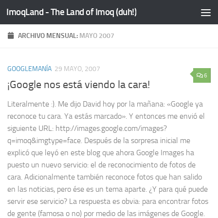
ImoqLand - The Land of Imoq (duh!)
Saltar al contenido
ARCHIVO MENSUAL:
MAYO 2007
GOOGLEMANÍA
29 MAYO, 2007
6
¡Google nos está viendo la cara!
Literalmente :). Me dijo David hoy por la mañana: «Google ya
reconoce tu cara. Ya estás marcado». Y entonces me envió el
siguiente URL: http://images.google.com/images?
q=imoq&imgtype=face. Después de la sorpresa inicial me
explicó que leyó en este blog que ahora Google Images ha
puesto un nuevo servicio: el de reconocimiento de fotos de
cara. Adicionalmente también reconoce fotos que han salido
en las noticias, pero ése es un tema aparte. ¿Y para qué puede
servir ese servicio? La respuesta es obvia: para encontrar fotos
de gente (famosa o no) por medio de las imágenes de Google.