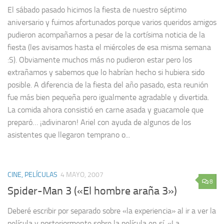
El sábado pasado hicimos la fiesta de nuestro séptimo
aniversario y fuimos afortunados porque varios queridos amigos
pudieron acompañarnos a pesar de la cortísima noticia de la
fiesta (les avisamos hasta el miércoles de esa misma semana
:S). Obviamente muchos más no pudieron estar pero los
extrañamos y sabemos que lo habrían hecho si hubiera sido
posible. A diferencia de la fiesta del año pasado, esta reunión
fue más bien pequeña pero igualmente agradable y divertida.
La comida ahora consistió en carne asada y guacamole que
preparó… ¡adivinaron! Ariel con ayuda de algunos de los
asistentes que llegaron temprano o...
CINE, PELÍCULAS
4 MAYO, 2007
8
Spider-Man 3 («El hombre araña 3»)
Deberé escribir por separado sobre «la experiencia» al ir a ver la
película y posteriormente sobre la película en sí. «La