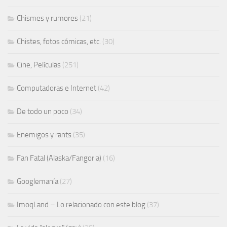
Chismes y rumores
(21)
Chistes, fotos cómicas, etc.
(30)
Cine, Películas
(251)
Computadoras e Internet
(42)
De todo un poco
(34)
Enemigos y rants
(35)
Fan Fatal (Alaska/Fangoria)
(16)
Googlemanía
(27)
ImoqLand – Lo relacionado con este blog
(37)