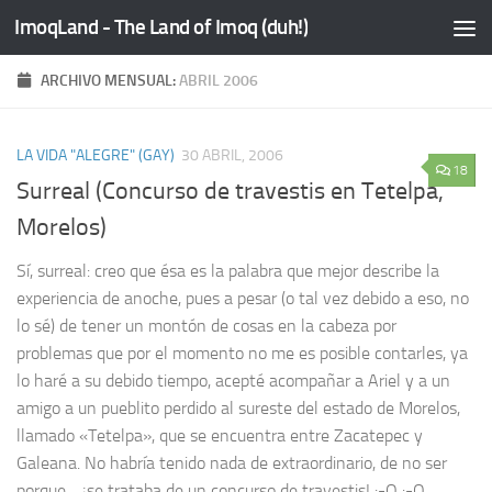
ImoqLand - The Land of Imoq (duh!)
Saltar al contenido
ARCHIVO MENSUAL:
ABRIL 2006
LA VIDA "ALEGRE" (GAY)
30 ABRIL, 2006
18
Surreal (Concurso de travestis en Tetelpa,
Morelos)
Sí, surreal: creo que ésa es la palabra que mejor describe la
experiencia de anoche, pues a pesar (o tal vez debido a eso, no
lo sé) de tener un montón de cosas en la cabeza por
problemas que por el momento no me es posible contarles, ya
lo haré a su debido tiempo, acepté acompañar a Ariel y a un
amigo a un pueblito perdido al sureste del estado de Morelos,
llamado «Tetelpa», que se encuentra entre Zacatepec y
Galeana. No habría tenido nada de extraordinario, de no ser
porque… ¡se trataba de un concurso de travestis! :-O :-O...