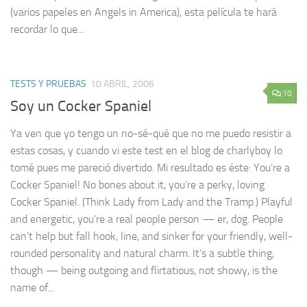
(varios papeles en Angels in America), esta película te hará
recordar lo que...
TESTS Y PRUEBAS
10 ABRIL, 2006
10
Soy un Cocker Spaniel
Ya ven que yo tengo un no-sé-qué que no me puedo resistir a
estas cosas, y cuando vi este test en el blog de charlyboy lo
tomé pues me pareció divertido. Mi resultado es éste: You’re a
Cocker Spaniel! No bones about it, you’re a perky, loving
Cocker Spaniel. (Think Lady from Lady and the Tramp.) Playful
and energetic, you’re a real people person — er, dog. People
can’t help but fall hook, line, and sinker for your friendly, well-
rounded personality and natural charm. It’s a subtle thing,
though — being outgoing and flirtatious, not showy, is the
name of...