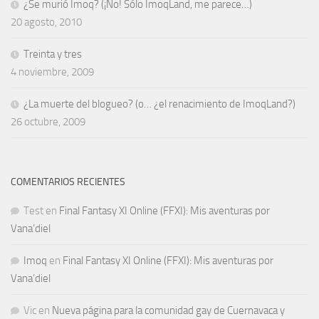
¿Se murió Imoq? (¡No! Sólo ImoqLand, me parece…)
20 agosto, 2010
Treinta y tres
4 noviembre, 2009
¿La muerte del blogueo? (o… ¿el renacimiento de ImoqLand?)
26 octubre, 2009
COMENTARIOS RECIENTES
Test
en
Final Fantasy XI Online (FFXI): Mis aventuras por
Vana’diel
Imoq
en
Final Fantasy XI Online (FFXI): Mis aventuras por
Vana’diel
Vic
en
Nueva página para la comunidad gay de Cuernavaca y