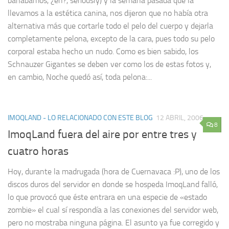
bañábamos, ¿eh?, seriously) y la semana pasada que la
llevamos a la estética canina, nos dijeron que no había otra
alternativa más que cortarle todo el pelo del cuerpo y dejarla
completamente pelona, excepto de la cara, pues todo su pelo
corporal estaba hecho un nudo. Como es bien sabido, los
Schnauzer Gigantes se deben ver como los de estas fotos y,
en cambio, Noche quedó así, toda pelona:...
IMOQLAND - LO RELACIONADO CON ESTE BLOG
12 ABRIL, 2006
8
ImoqLand fuera del aire por entre tres y
cuatro horas
Hoy, durante la madrugada (hora de Cuernavaca :P), uno de los
discos duros del servidor en donde se hospeda ImoqLand falló,
lo que provocó que éste entrara en una especie de «estado
zombie» el cual sí respondía a las conexiones del servidor web,
pero no mostraba ninguna página. El asunto ya fue corregido y