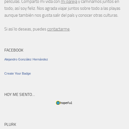
películas. Comparto mi vida con
mi pareja
y caminamos juntos en
todo; así soy feliz. Nos agrada viajar juntos sobre todo a las playas
aunque también nos gusta salir del país y conocer otras culturas.
Si así lo deseas, puedes
contactarme
.
FACEBOOK
Alejandro González Hernández
Create Your Badge
HOY ME SIENTO…
PLURK