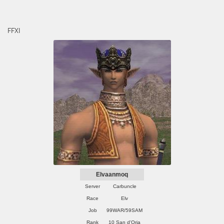
FFXI
Elvaanmoq
Server
Carbuncle
Race
Elv
Job
99WAR/59SAM
Rank
10 San d'Oria