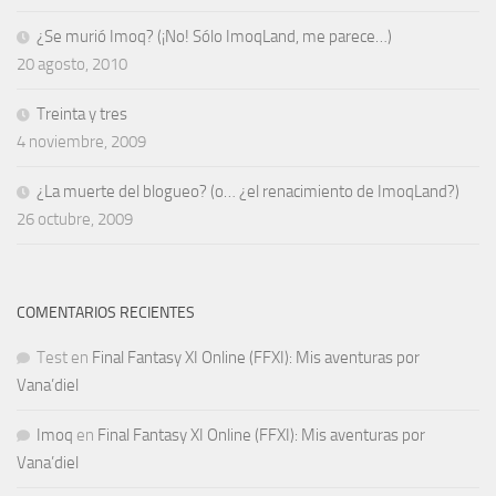
¿Se murió Imoq? (¡No! Sólo ImoqLand, me parece…)
20 agosto, 2010
Treinta y tres
4 noviembre, 2009
¿La muerte del blogueo? (o… ¿el renacimiento de ImoqLand?)
26 octubre, 2009
COMENTARIOS RECIENTES
Test
en
Final Fantasy XI Online (FFXI): Mis aventuras por
Vana’diel
Imoq
en
Final Fantasy XI Online (FFXI): Mis aventuras por
Vana’diel