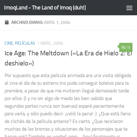
ImoqLand - The Land of Imoq (duh!)
Saltar al contenido
ARCHIVO DIARIO:
ABRIL 1, 2006
CINE, PELÍCULAS
1 ABRIL, 2006
15
Ice Age: The Meltdown («La Era de Hielo 2: El
deshielo»)
Por supuesto que esta película animada era una visita obligada
al cine el día de su estreno (no pude conseguir boletos para la
première, a pesar de que me invitaron llegué demasiado tarde
por ellos :() y no sin algo de miedo (es bien sabido que
segundas partes nunca son buenas) esperé pacientemente
para verla, y sólo puedo decir: ¡valió la pena! :). ¿Que está llena
de clichés de la película anterior? Es cierto. ¿Que reciclaron
muchas de las bromas y situaciones de los personajes que te
hacen reír? También es verdad, pero… ¡hey! finalmente si