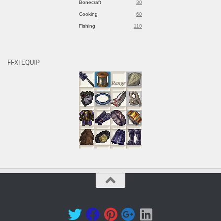
Bonecraft
30
Cooking
60
Fishing
110
FFXI EQUIP