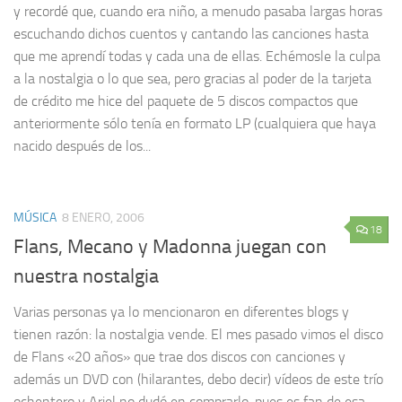
y recordé que, cuando era niño, a menudo pasaba largas horas
escuchando dichos cuentos y cantando las canciones hasta
que me aprendí todas y cada una de ellas. Echémosle la culpa
a la nostalgia o lo que sea, pero gracias al poder de la tarjeta
de crédito me hice del paquete de 5 discos compactos que
anteriormente sólo tenía en formato LP (cualquiera que haya
nacido después de los...
MÚSICA
8 ENERO, 2006
18
Flans, Mecano y Madonna juegan con
nuestra nostalgia
Varias personas ya lo mencionaron en diferentes blogs y
tienen razón: la nostalgia vende. El mes pasado vimos el disco
de Flans «20 años» que trae dos discos con canciones y
además un DVD con (hilarantes, debo decir) vídeos de este trío
ochentero y Ariel no dudó en comprarlo, pues es fan de esa