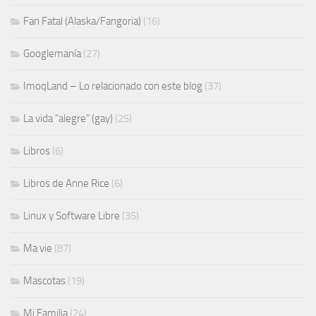
Fan Fatal (Alaska/Fangoria)
(16)
Googlemanía
(27)
ImoqLand – Lo relacionado con este blog
(37)
La vida "alegre" (gay)
(25)
Libros
(6)
Libros de Anne Rice
(6)
Linux y Software Libre
(35)
Ma vie
(87)
Mascotas
(19)
Mi Familia
(24)