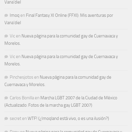
Vana’diel
Imoq
en
Final Fantasy XI Online (FFXI): Mis aventuras por
Vana’diel
Vic
en
Nueva página para la comunidad gay de Cuernavaca y
Morelos.
Vic
en
Nueva página para la comunidad gay de Cuernavaca y
Morelos.
Pinchesjotos
en
Nueva página para la comunidad gay de
Cuernavaca y Morelos.
Carlos Bonilla
en
Marcha LGBT 2007 de la Ciudad de México
(Actualizado: Fotos de la marcha gay LGBT 2007)
secret
en
WTF! (¿Imoqland está vivo, o es una ilusión?)
Dany
en
Nueva página para la comunidad gay de Cuernavaca y