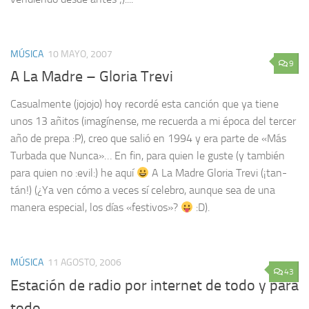
MÚSICA
10 MAYO, 2007
9
A La Madre – Gloria Trevi
Casualmente (jojojo) hoy recordé esta canción que ya tiene
unos 13 añitos (imagínense, me recuerda a mi época del tercer
año de prepa :P), creo que salió en 1994 y era parte de «Más
Turbada que Nunca»… En fin, para quien le guste (y también
para quien no :evil:) he aquí
A La Madre Gloria Trevi (¡tan-
tán!) (¿Ya ven cómo a veces sí celebro, aunque sea de una
manera especial, los días «festivos»?
:D).
MÚSICA
11 AGOSTO, 2006
43
Estación de radio por internet de todo y para
todo