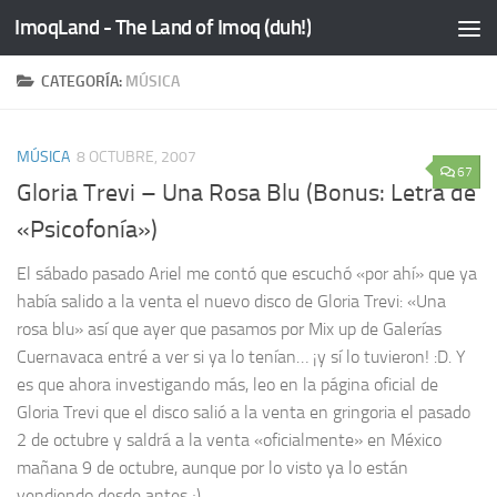
ImoqLand - The Land of Imoq (duh!)
Saltar al contenido
CATEGORÍA:
MÚSICA
MÚSICA
8 OCTUBRE, 2007
67
Gloria Trevi – Una Rosa Blu (Bonus: Letra de
«Psicofonía»)
El sábado pasado Ariel me contó que escuchó «por ahí» que ya
había salido a la venta el nuevo disco de Gloria Trevi: «Una
rosa blu» así que ayer que pasamos por Mix up de Galerías
Cuernavaca entré a ver si ya lo tenían… ¡y sí lo tuvieron! :D. Y
es que ahora investigando más, leo en la página oficial de
Gloria Trevi que el disco salió a la venta en gringoria el pasado
2 de octubre y saldrá a la venta «oficialmente» en México
mañana 9 de octubre, aunque por lo visto ya lo están
vendiendo desde antes ;)....