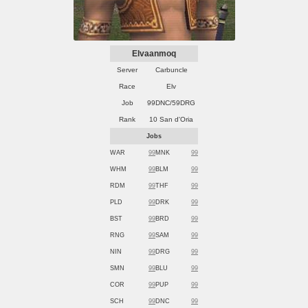
Elvaanmoq
Server
Carbuncle
Race
Elv
Job
99DNC/59DRG
Rank
10 San d'Oria
Jobs
WAR
99
MNK
99
WHM
99
BLM
99
RDM
99
THF
99
PLD
99
DRK
99
BST
99
BRD
99
RNG
99
SAM
99
NIN
99
DRG
99
SMN
99
BLU
99
COR
99
PUP
99
SCH
99
DNC
99