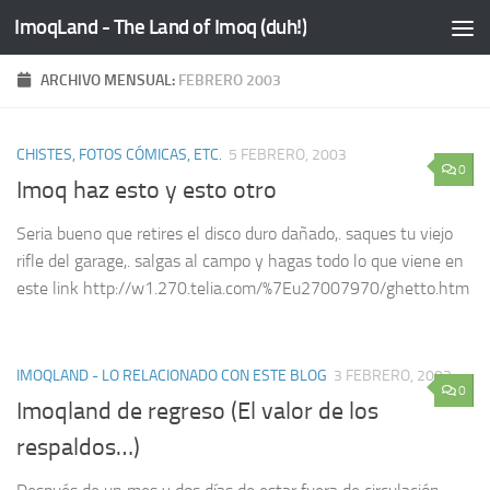
ImoqLand - The Land of Imoq (duh!)
Saltar al contenido
ARCHIVO MENSUAL:
FEBRERO 2003
CHISTES, FOTOS CÓMICAS, ETC.
5 FEBRERO, 2003
0
Imoq haz esto y esto otro
Seria bueno que retires el disco duro dañado,. saques tu viejo
rifle del garage,. salgas al campo y hagas todo lo que viene en
este link http://w1.270.telia.com/%7Eu27007970/ghetto.htm
IMOQLAND - LO RELACIONADO CON ESTE BLOG
3 FEBRERO, 2003
0
Imoqland de regreso (El valor de los
respaldos…)