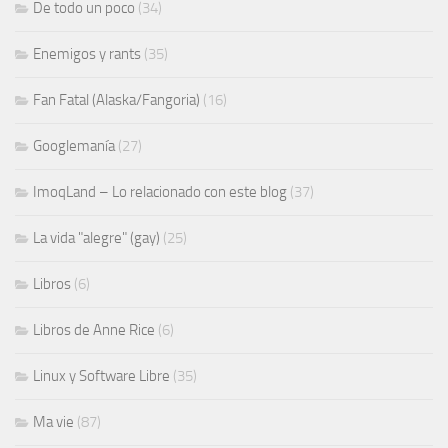
De todo un poco
(34)
Enemigos y rants
(35)
Fan Fatal (Alaska/Fangoria)
(16)
Googlemanía
(27)
ImoqLand – Lo relacionado con este blog
(37)
La vida "alegre" (gay)
(25)
Libros
(6)
Libros de Anne Rice
(6)
Linux y Software Libre
(35)
Ma vie
(87)