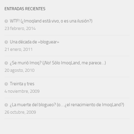
ENTRADAS RECIENTES
WTF! (¿Imoqland está vivo, o es una ilusión?)
23 febrero, 2014
Una década de «bloguear»
21 enero, 2011
¿Se murió Imoq? (¡No! Sólo ImoqLand, me parece…)
20 agosto, 2010
Treinta y tres
4 noviembre, 2009
¿La muerte del blogueo? (o… ¿el renacimiento de ImoqLand?)
26 octubre, 2009