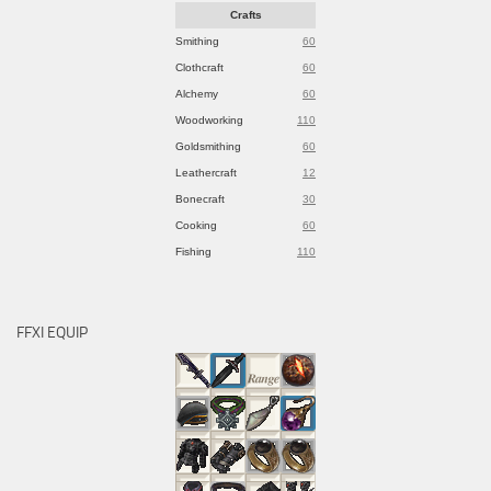
Crafts
Smithing
60
Clothcraft
60
Alchemy
60
Woodworking
110
Goldsmithing
60
Leathercraft
12
Bonecraft
30
Cooking
60
Fishing
110
FFXI EQUIP