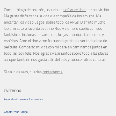
Computólogo de corazón, usuario de
software libre
por convicción.
Me gusta disfrutar de la vida y la compañía de los amigos. Me
encantan los videojuegos, sobre todo los
RPGs
. Disfruto mucho
leer, mi autora favorita es
Anne Rice
y siempre sueño con sus
fantásticas historias de vampiros, brujas, momias, fantasmas y
espíritus. Amo el cine y con frecuencia gusto de ver toda clase de
películas. Comparto mi vida con
mi pareja
y caminamos juntos en
todo; así soy feliz. Nos agrada viajar juntos sobre todo a las playas
aunque también nos gusta salir del país y conocer otras culturas.
Si así lo deseas, puedes
contactarme
.
FACEBOOK
Alejandro González Hernández
Create Your Badge