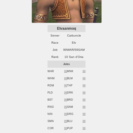
Elvaanmoq
Server
Carbuncle
Race
Elv
Job
99WAR/59SAM
Rank
10 San d'Oria
Jobs
WAR
99
MNK
99
WHM
99
BLM
99
RDM
99
THF
99
PLD
99
DRK
99
BST
99
BRD
99
RNG
99
SAM
99
NIN
99
DRG
99
SMN
99
BLU
99
COR
99
PUP
99