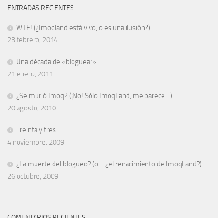
ENTRADAS RECIENTES
WTF! (¿Imoqland está vivo, o es una ilusión?)
23 febrero, 2014
Una década de «bloguear»
21 enero, 2011
¿Se murió Imoq? (¡No! Sólo ImoqLand, me parece…)
20 agosto, 2010
Treinta y tres
4 noviembre, 2009
¿La muerte del blogueo? (o… ¿el renacimiento de ImoqLand?)
26 octubre, 2009
COMENTARIOS RECIENTES