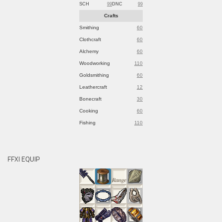
SCH
99
DNC
99
Crafts
Smithing
60
Clothcraft
60
Alchemy
60
Woodworking
110
Goldsmithing
60
Leathercraft
12
Bonecraft
30
Cooking
60
Fishing
110
FFXI EQUIP