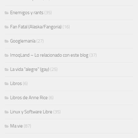
Enemigos y rants
(35)
Fan Fatal (Alaska/Fangoria)
(16)
Googlemanía
(27)
ImoqLand – Lo relacionado con este blog
(37)
La vida "alegre" (gay)
(25)
Libros
(6)
Libros de Anne Rice
(6)
Linux y Software Libre
(35)
Ma vie
(87)