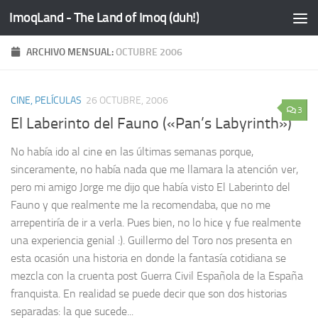
ImoqLand - The Land of Imoq (duh!)
Saltar al contenido
ARCHIVO MENSUAL:
OCTUBRE 2006
CINE, PELÍCULAS
26 OCTUBRE, 2006
3
El Laberinto del Fauno («Pan’s Labyrinth»)
No había ido al cine en las últimas semanas porque,
sinceramente, no había nada que me llamara la atención ver,
pero mi amigo Jorge me dijo que había visto El Laberinto del
Fauno y que realmente me la recomendaba, que no me
arrepentiría de ir a verla. Pues bien, no lo hice y fue realmente
una experiencia genial :). Guillermo del Toro nos presenta en
esta ocasión una historia en donde la fantasía cotidiana se
mezcla con la cruenta post Guerra Civil Española de la España
franquista. En realidad se puede decir que son dos historias
separadas: la que sucede...