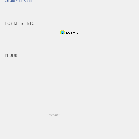
Create Your Badge
HOY ME SIENTO…
PLURK
Plurk.com