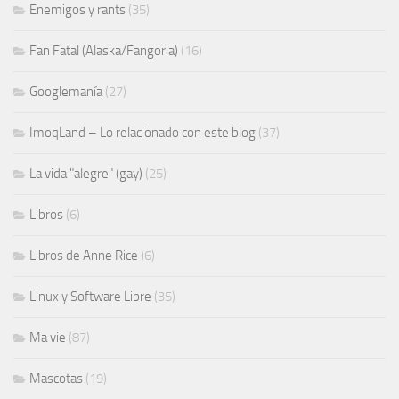
Enemigos y rants
(35)
Fan Fatal (Alaska/Fangoria)
(16)
Googlemanía
(27)
ImoqLand – Lo relacionado con este blog
(37)
La vida "alegre" (gay)
(25)
Libros
(6)
Libros de Anne Rice
(6)
Linux y Software Libre
(35)
Ma vie
(87)
Mascotas
(19)