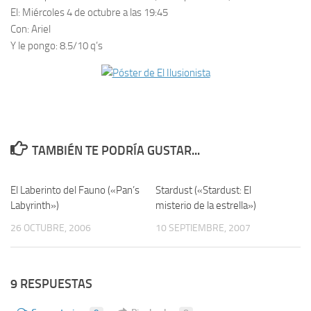
El:
Miércoles 4 de octubre a las 19:45
Con:
Ariel
Y le pongo:
8.5/10 q’s
TAMBIÉN TE PODRÍA GUSTAR...
El Laberinto del Fauno («Pan’s
3
Stardust («Stardust: El
6
Labyrinth»)
misterio de la estrella»)
26 OCTUBRE, 2006
10 SEPTIEMBRE, 2007
9 RESPUESTAS