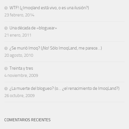
WTF! (¿Imoqland está vivo, o es una ilusión?)
23 febrero, 2014
Una década de «bloguear»
21 enero, 2011
¿Se murió Imoq? (¡No! Sólo ImoqLand, me parece…)
20 agosto, 2010
Treinta y tres
4 noviembre, 2009
¿La muerte del blogueo? (o… ¿el renacimiento de ImoqLand?)
26 octubre, 2009
COMENTARIOS RECIENTES