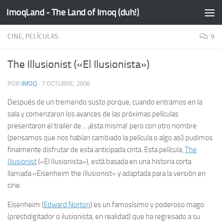
ImoqLand - The Land of Imoq (duh!)
Saltar al contenido
CINE, PELÍCULAS
9
The Illusionist («El Ilusionista»)
POR
IMOQ
·
7 OCTUBRE, 2006
Después de un tremendo susto porque, cuando entramos en la
sala y comenzaron los avances de las próximas películas
presentaron el
trailer
de… ¡ésta misma! pero con otro nombre
(pensamos que nos habían cambiado la película o algo así) pudimos
finalmente disfrutar de esta anticipada cinta. Esta película,
The
Illusionist
(«El Ilusionista»), está basada en una historia corta
llamada «Eisenheim the Illusionist» y adaptada para la versión en
cine.
Eisenheim (
Edward Norton
) es un famosísimo y poderoso mago
(prestidigitador o ilusionista, en realidad) que ha regresado a su