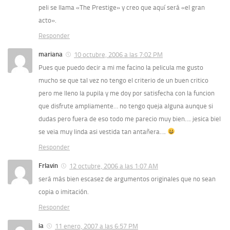
peli se llama «The Prestige» y creo que aquí será «el gran
acto».
Responder
mariana
10 octubre, 2006 a las 7:02 PM
Pues que puedo decir a mi me facino la pelicula me gusto
mucho se que tal vez no tengo el criterio de un buen critico
pero me lleno la pupila y me doy por satisfecha con la funcion
que disfrute ampliamente… no tengo queja alguna aunque si
dudas pero fuera de eso todo me parecio muy bien…. jesica biel
se veia muy linda asi vestida tan antañera….
Responder
Frlavin
12 octubre, 2006 a las 1:07 AM
será más bien escasez de argumentos originales que no sean
copia o imitación.
Responder
ia
11 enero, 2007 a las 6:57 PM