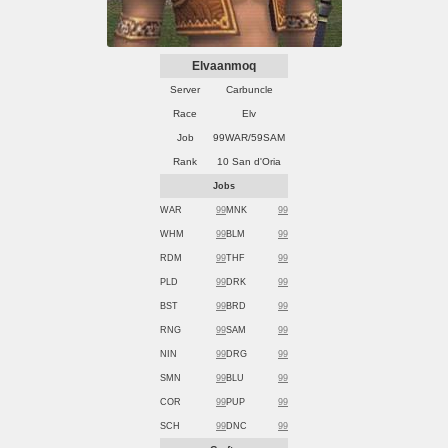
Elvaanmoq
Server
Carbuncle
Race
Elv
Job
99WAR/59SAM
Rank
10 San d'Oria
Jobs
WAR
99
MNK
99
WHM
99
BLM
99
RDM
99
THF
99
PLD
99
DRK
99
BST
99
BRD
99
RNG
99
SAM
99
NIN
99
DRG
99
SMN
99
BLU
99
COR
99
PUP
99
SCH
99
DNC
99