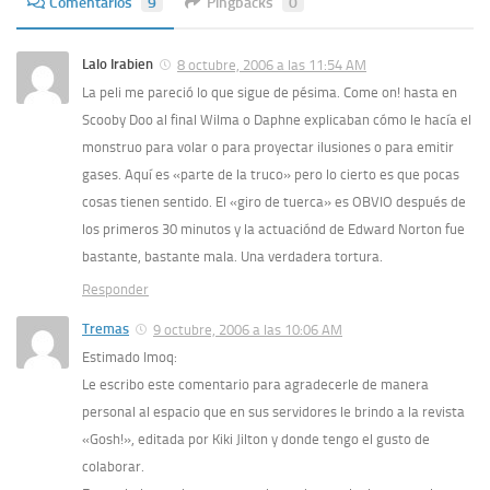
Comentarios
9
Pingbacks
0
Lalo Irabien
8 octubre, 2006 a las 11:54 AM
La peli me pareció lo que sigue de pésima. Come on! hasta en
Scooby Doo al final Wilma o Daphne explicaban cómo le hacía el
monstruo para volar o para proyectar ilusiones o para emitir
gases. Aquí es «parte de la truco» pero lo cierto es que pocas
cosas tienen sentido. El «giro de tuerca» es OBVIO después de
los primeros 30 minutos y la actuaciónd de Edward Norton fue
bastante, bastante mala. Una verdadera tortura.
Responder
Tremas
9 octubre, 2006 a las 10:06 AM
Estimado Imoq:
Le escribo este comentario para agradecerle de manera
personal al espacio que en sus servidores le brindo a la revista
«Gosh!», editada por Kiki Jilton y donde tengo el gusto de
colaborar.