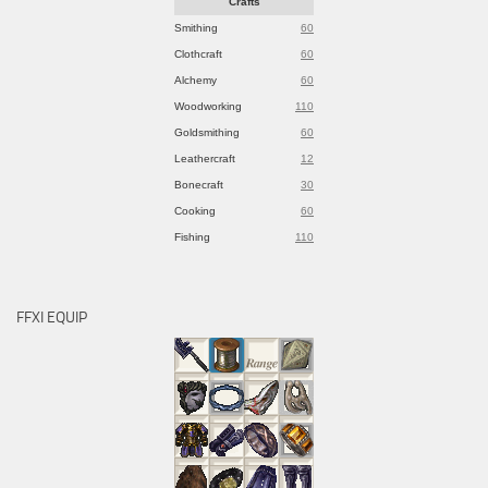
Crafts
Smithing
60
Clothcraft
60
Alchemy
60
Woodworking
110
Goldsmithing
60
Leathercraft
12
Bonecraft
30
Cooking
60
Fishing
110
FFXI EQUIP