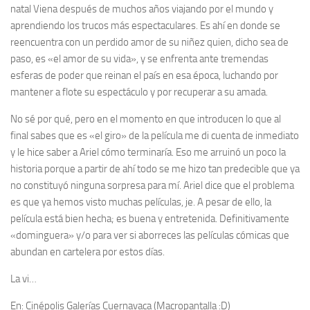
natal Viena después de muchos años viajando por el mundo y
aprendiendo los trucos más espectaculares. Es ahí en donde se
reencuentra con un perdido amor de su niñez quien, dicho sea de
paso, es «el amor de su vida», y se enfrenta ante tremendas
esferas de poder que reinan el país en esa época, luchando por
mantener a flote su espectáculo y por recuperar a su amada.
No sé por qué, pero en el momento en que introducen lo que al
final sabes que es «el giro» de la película me di cuenta de inmediato
y le hice saber a Ariel cómo terminaría. Eso me arruinó un poco la
historia porque a partir de ahí todo se me hizo tan predecible que ya
no constituyó ninguna sorpresa para mí. Ariel dice que el problema
es que ya hemos visto muchas películas, je. A pesar de ello, la
película está bien hecha; es buena y entretenida. Definitivamente
«dominguera» y/o para ver si aborreces las películas cómicas que
abundan en cartelera por estos días.
La vi…
En:
Cinépolis Galerías Cuernavaca (Macropantalla :D)