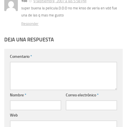
Yoo
9 septiembre, 2007 a las 5:58 PM
super buena la pelicula:D:D:D no me knso de verla en vdd fue
una de las q mas me gusto
Responder
DEJA UNA RESPUESTA
Comentario
*
Nombre
*
Correo electrónico
*
Web