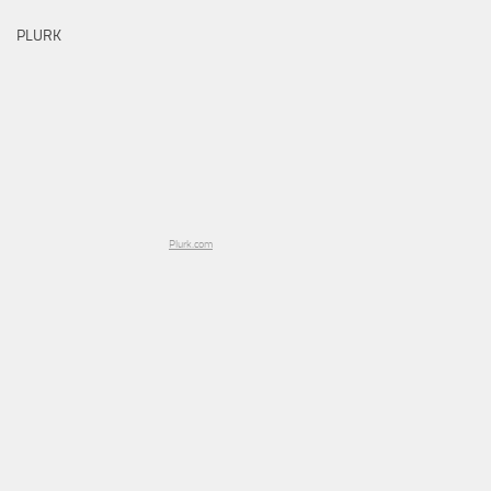
PLURK
Plurk.com