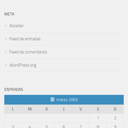
META
Acceder
Feed de entradas
Feed de comentarios
WordPress.org
ENTRADAS
marzo 2003
L
M
X
J
V
S
D
1
2
3
4
5
6
7
8
9