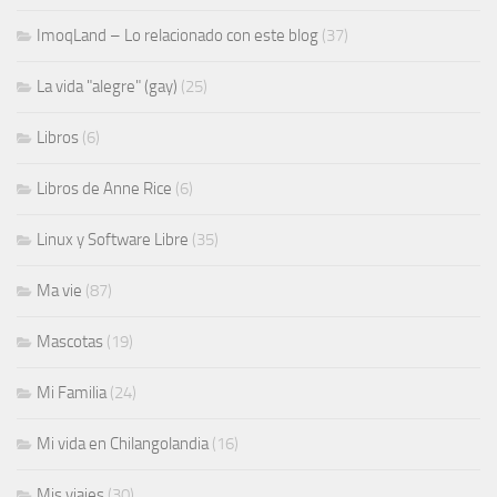
ImoqLand – Lo relacionado con este blog
(37)
La vida "alegre" (gay)
(25)
Libros
(6)
Libros de Anne Rice
(6)
Linux y Software Libre
(35)
Ma vie
(87)
Mascotas
(19)
Mi Familia
(24)
Mi vida en Chilangolandia
(16)
Mis viajes
(30)