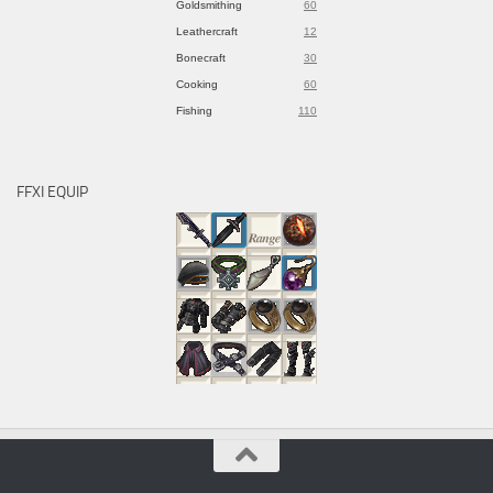
Goldsmithing
60
Leathercraft
12
Bonecraft
30
Cooking
60
Fishing
110
FFXI EQUIP