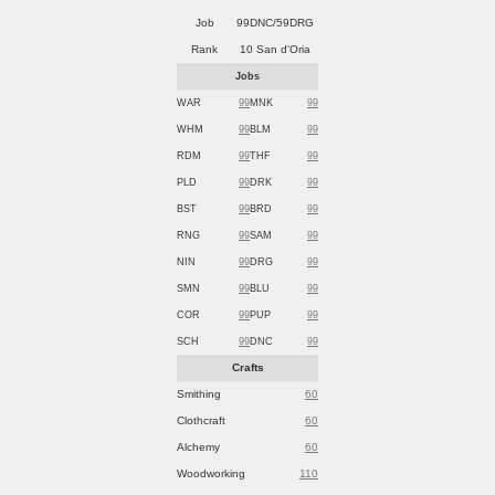
Job
99DNC/59DRG
Rank
10 San d'Oria
Jobs
WAR
99
MNK
99
WHM
99
BLM
99
RDM
99
THF
99
PLD
99
DRK
99
BST
99
BRD
99
RNG
99
SAM
99
NIN
99
DRG
99
SMN
99
BLU
99
COR
99
PUP
99
SCH
99
DNC
99
Crafts
Smithing
60
Clothcraft
60
Alchemy
60
Woodworking
110