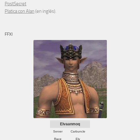
PostSecret
Platica con Alan
(en inglés).
FFXI
Elvaanmoq
Server
Carbuncle
Race
Elv