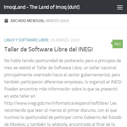
ImoqLand - The Land of Imoq (duh!)
Saltar al contenido
ARCHIVO MENSUAL:
MARZO 2003
LINUX Y SOFTWARE LIBRE
26 MARZO, 2003
0
Taller de Software Libre del INEGI
No había tenido oportunidad de posterarlo, pero a principios de
mes se realizó el Taller de Software Libre; un taller nacional
principalmente orientado hacia el sector gubernamental, pero
también participaron diferentes empresas; lo organizó el INEGI.
Pueden encontrar más información sobre lo que se presentó
en este taller en:
http://www.inegi.gob.mx/informatica/espanol/softlibre/ Les
recomiendo que lean al menos el primer discurso, con el que
tuvimos la oportunidad de participar como Gobierno del Estado
de Morelos, y también la relatoría, encontrada al final de la