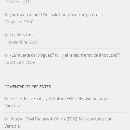
21 enero, 2011
¿Se murió Imoq? (¡No! Sólo ImoqLand, me parece…)
20 agosto, 2010
Treinta y tres
4 noviembre, 2009
¿La muerte del blogueo? (o… ¿el renacimiento de ImoqLand?)
26 octubre, 2009
COMENTARIOS RECIENTES
Test
en
Final Fantasy XI Online (FFXI): Mis aventuras por
Vana’diel
Imoq
en
Final Fantasy XI Online (FFXI): Mis aventuras por
Vana’diel