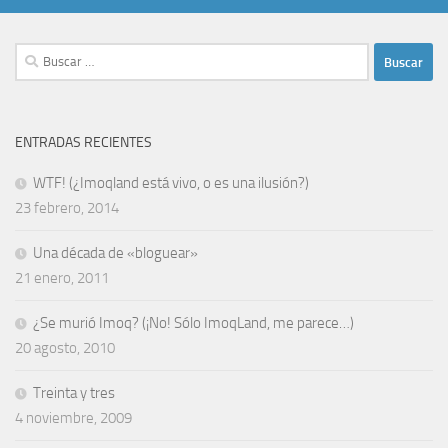
Buscar:
ENTRADAS RECIENTES
WTF! (¿Imoqland está vivo, o es una ilusión?)
23 febrero, 2014
Una década de «bloguear»
21 enero, 2011
¿Se murió Imoq? (¡No! Sólo ImoqLand, me parece…)
20 agosto, 2010
Treinta y tres
4 noviembre, 2009