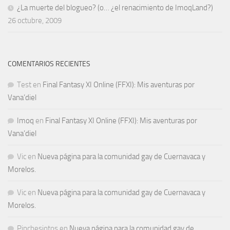
¿La muerte del blogueo? (o… ¿el renacimiento de ImoqLand?)
26 octubre, 2009
COMENTARIOS RECIENTES
Test
en
Final Fantasy XI Online (FFXI): Mis aventuras por
Vana’diel
Imoq
en
Final Fantasy XI Online (FFXI): Mis aventuras por
Vana’diel
Vic
en
Nueva página para la comunidad gay de Cuernavaca y
Morelos.
Vic
en
Nueva página para la comunidad gay de Cuernavaca y
Morelos.
Pinchesjotos
en
Nueva página para la comunidad gay de