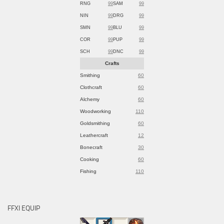
RNG
99
SAM
99
NIN
99
DRG
99
SMN
99
BLU
99
COR
99
PUP
99
SCH
99
DNC
99
Crafts
Smithing
60
Clothcraft
60
Alchemy
60
Woodworking
110
Goldsmithing
60
Leathercraft
12
Bonecraft
30
Cooking
60
Fishing
110
FFXI EQUIP