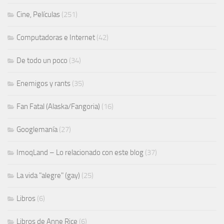
Cine, Películas
(251)
Computadoras e Internet
(42)
De todo un poco
(34)
Enemigos y rants
(35)
Fan Fatal (Alaska/Fangoria)
(16)
Googlemanía
(27)
ImoqLand – Lo relacionado con este blog
(37)
La vida "alegre" (gay)
(25)
Libros
(6)
Libros de Anne Rice
(6)