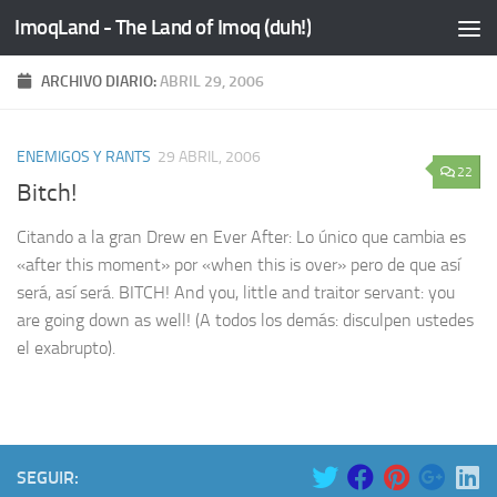
ImoqLand - The Land of Imoq (duh!)
Saltar al contenido
ARCHIVO DIARIO:
ABRIL 29, 2006
ENEMIGOS Y RANTS
29 ABRIL, 2006
22
Bitch!
Citando a la gran Drew en Ever After: Lo único que cambia es
«after this moment» por «when this is over» pero de que así
será, así será. BITCH! And you, little and traitor servant: you
are going down as well! (A todos los demás: disculpen ustedes
el exabrupto).
SEGUIR: