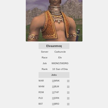
Elvaanmoq
Server
Carbuncle
Race
Elv
Job
99DNC/59DRG
Rank
10 San d'Oria
Jobs
WAR
99
MNK
99
WHM
99
BLM
99
RDM
99
THF
99
PLD
99
DRK
99
BST
99
BRD
99