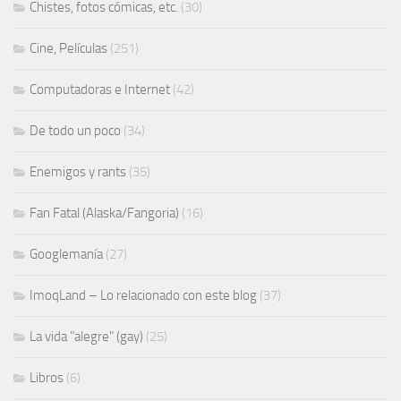
Chistes, fotos cómicas, etc.
(30)
Cine, Películas
(251)
Computadoras e Internet
(42)
De todo un poco
(34)
Enemigos y rants
(35)
Fan Fatal (Alaska/Fangoria)
(16)
Googlemanía
(27)
ImoqLand – Lo relacionado con este blog
(37)
La vida "alegre" (gay)
(25)
Libros
(6)