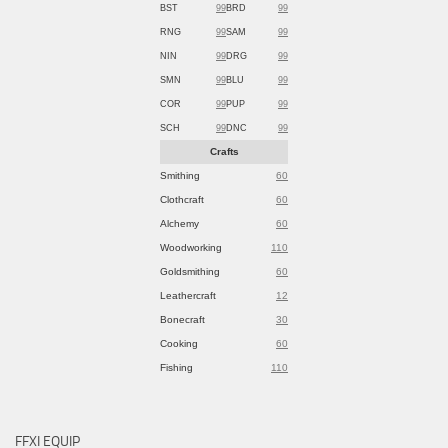
BST
99
BRD
99
RNG
99
SAM
99
NIN
99
DRG
99
SMN
99
BLU
99
COR
99
PUP
99
SCH
99
DNC
99
Crafts
Smithing
60
Clothcraft
60
Alchemy
60
Woodworking
110
Goldsmithing
60
Leathercraft
12
Bonecraft
30
Cooking
60
Fishing
110
FFXI EQUIP