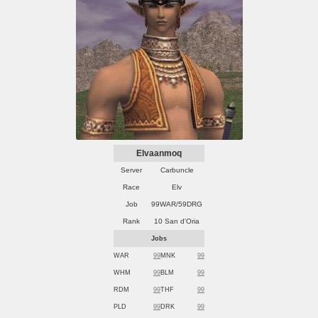
Elvaanmoq
Server
Carbuncle
Race
Elv
Job
99WAR/59DRG
Rank
10 San d'Oria
Jobs
WAR
99
MNK
99
WHM
99
BLM
99
RDM
99
THF
99
PLD
99
DRK
99