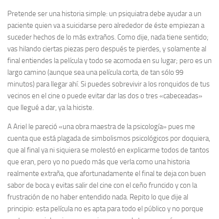
Pretende ser una historia simple: un psiquiatra debe ayudar a un
paciente quien va a suicidarse pero alrededor de éste empiezan a
suceder hechos de lo más extraños. Como dije, nada tiene sentido;
vas hilando ciertas piezas pero después te pierdes, y solamente al
final entiendes la película y todo se acomoda en su lugar; pero es un
largo camino (aunque sea una película corta, de tan sólo 99
minutos) para llegar ahí. Si puedes sobrevivir a los ronquidos de tus
vecinos en el cine o puede evitar dar las dos o tres «cabeceadas»
que llegué a dar, ya la hiciste.
A Ariel le pareció «una obra maestra de la psicología» pues me
cuenta que está plagada de simbolismos psicológicos por doquiera,
que al final ya ni siquiera se molestó en explicarme todos de tantos
que eran, pero yo no puedo más que verla como una historia
realmente extraña, que afortunadamente el final te deja con buen
sabor de boca y evitas salir del cine con el ceño fruncido y con la
frustración de no haber entendido nada. Repito lo que dije al
principio: esta película
no es apta para todo el público
y no porque