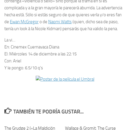
contenga «violencia o sexo» sino porque la trama en sí es
complicada y a la gran mayoría le parecerá aburrida. La advertencia
hecha está. Sólo si estás seguro de que quieres verla y/o eres fan
de
Ewan McGregor
o de
Naomi Watts
(quien, dicho sea de paso,
tenía un
look à la
Nicole Kidman) pensarás que ha valido la pena.
La vi…
En:
Cinemex Cuernavaca Diana
El:
Miércoles 14 de diciembre a las 22:15
Con:
Ariel
Y le pongo:
6.5/10 q’s
TAMBIÉN TE PODRÍA GUSTAR...
The Grudge 2 («La Maldición
12
Wallace & Gromit: The Curse
4