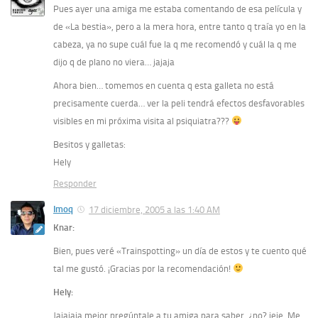
Pues ayer una amiga me estaba comentando de esa película y
de «La bestia», pero a la mera hora, entre tanto q traía yo en la
cabeza, ya no supe cuál fue la q me recomendó y cuál la q me
dijo q de plano no viera… jajaja
Ahora bien… tomemos en cuenta q esta galleta no está
precisamente cuerda… ver la peli tendrá efectos desfavorables
visibles en mi próxima visita al psiquiatra???
Besitos y galletas:
Hely
Responder
Imoq
17 diciembre, 2005 a las 1:40 AM
Knar:
Bien, pues veré «Trainspotting» un día de estos y te cuento qué
tal me gustó. ¡Gracias por la recomendación!
Hely:
Jajajaja mejor pregúntale a tu amiga para saber, ¿no? jeje. Me