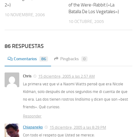
2»)
of the Were-Rabbit («La
Batalla De Los Vegetales»)
10 NOVIEMBRE, 2006
10 OCTUBRE, 2005
86 RESPUESTAS
Comentarios
86
Pingbacks
0
Chris
15 diciembre, 2005 a las 2:57 AM
La primera vez que vi a Naomi Watts pensé que era Nicole
Kidman, solo después de unos segundos me di cuenta de que
no era. Las dos tienen rostros lindísimo y dicen que son «best
friends». Qué curioso.
Responder
Chiapaneko
15 diciembre, 2005 a las 8:29 PM
Con todo el respeto que Usted se merece: