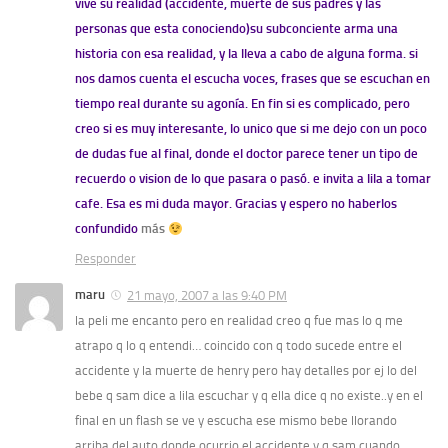
vive su realidad (accidente, muerte de sus padres y las
personas que esta conociendo)su subconciente arma una
historia con esa realidad, y la lleva a cabo de alguna forma. si
nos damos cuenta el escucha voces, frases que se escuchan en
tiempo real durante su agonía. En fin si es complicado, pero
creo si es muy interesante, lo unico que si me dejo con un poco
de dudas fue al final, donde el doctor parece tener un tipo de
recuerdo o vision de lo que pasara o pasó. e invita a lila a tomar
cafe. Esa es mi duda mayor. Gracias y espero no haberlos
confundido
más
Responder
maru
21 mayo, 2007 a las 9:40 PM
la peli me encanto pero en realidad creo q fue mas lo q me
atrapo q lo q entendi… coincido con q todo sucede entre el
accidente y la muerte de henry pero hay detalles por ej lo del
bebe q sam dice a lila escuchar y q ella dice q no existe..y en el
final en un flash se ve y escucha ese mismo bebe llorando
arriba del auto donde ocurrio el accidente y q sam cuando