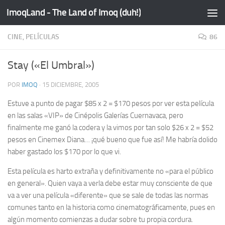
ImoqLand - The Land of Imoq (duh!)
Saltar al contenido
CINE, PELÍCULAS
86
Stay («El Umbral»)
POR
IMOQ
·
15 DICIEMBRE, 2005
Estuve a punto de pagar $85 x 2 = $170 pesos por ver esta película
en las salas «VIP» de Cinépolis Galerías Cuernavaca, pero
finalmente me ganó la codera y la vimos por tan solo $26 x 2 = $52
pesos en Cinemex Diana… ¡qué bueno que fue así! Me habría dolido
haber gastado los $170 por lo que vi.
Esta película es harto extraña y
definitivamente no
«para el público
en general». Quien vaya a verla debe estar muy consciente de que
va a ver una película «diferente» que se sale de todas las normas
comunes tanto en la historia como cinematográficamente, pues en
algún momento comienzas a dudar sobre tu propia cordura.