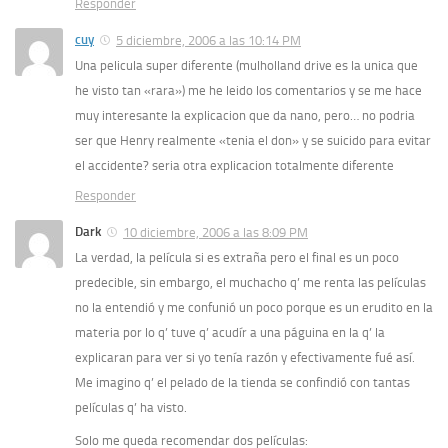
Responder
cuy
5 diciembre, 2006 a las 10:14 PM
Una pelicula super diferente (mulholland drive es la unica que
he visto tan «rara») me he leido los comentarios y se me hace
muy interesante la explicacion que da nano, pero… no podria
ser que Henry realmente «tenia el don» y se suicido para evitar
el accidente? seria otra explicacion totalmente diferente
Responder
Dark
10 diciembre, 2006 a las 8:09 PM
La verdad, la película si es extraña pero el final es un poco
predecible, sin embargo, el muchacho q’ me renta las películas
no la entendió y me confunió un poco porque es un erudito en la
materia por lo q’ tuve q’ acudír a una páguina en la q’ la
explicaran para ver si yo tenía razón y efectivamente fué así.
Me imagino q’ el pelado de la tienda se confindió con tantas
películas q’ ha visto.
Solo me queda recomendar dos películas: