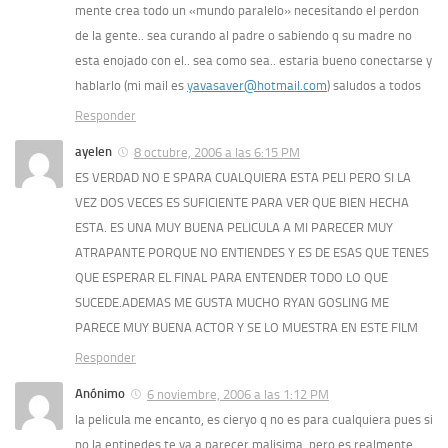
mente crea todo un «mundo paralelo» necesitando el perdon
de la gente.. sea curando al padre o sabiendo q su madre no
esta enojado con el.. sea como sea.. estaria bueno conectarse y
hablarlo (mi mail es
yavasaver@hotmail.com
) saludos a todos
Responder
ayelen
8 octubre, 2006 a las 6:15 PM
ES VERDAD NO E SPARA CUALQUIERA ESTA PELI PERO SI LA
VEZ DOS VECES ES SUFICIENTE PARA VER QUE BIEN HECHA
ESTA. ES UNA MUY BUENA PELICULA A MI PARECER MUY
ATRAPANTE PORQUE NO ENTIENDES Y ES DE ESAS QUE TENES
QUE ESPERAR EL FINAL PARA ENTENDER TODO LO QUE
SUCEDE.ADEMAS ME GUSTA MUCHO RYAN GOSLING ME
PARECE MUY BUENA ACTOR Y SE LO MUESTRA EN ESTE FILM
Responder
Anónimo
6 noviembre, 2006 a las 1:12 PM
la pelicula me encanto, es cieryo q no es para cualquiera pues si
no la entinedes te va a parecer malisima, pero es realmente