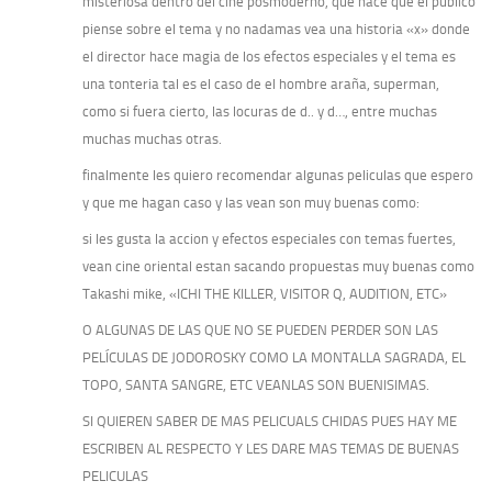
misteriosa dentro del cine posmoderno, que hace que el publico
piense sobre el tema y no nadamas vea una historia «x» donde
el director hace magia de los efectos especiales y el tema es
una tonteria tal es el caso de el hombre araña, superman,
como si fuera cierto, las locuras de d.. y d…, entre muchas
muchas muchas otras.
finalmente les quiero recomendar algunas peliculas que espero
y que me hagan caso y las vean son muy buenas como:
si les gusta la accion y efectos especiales con temas fuertes,
vean cine oriental estan sacando propuestas muy buenas como
Takashi mike, «ICHI THE KILLER, VISITOR Q, AUDITION, ETC»
O ALGUNAS DE LAS QUE NO SE PUEDEN PERDER SON LAS
PELÍCULAS DE JODOROSKY COMO LA MONTALLA SAGRADA, EL
TOPO, SANTA SANGRE, ETC VEANLAS SON BUENISIMAS.
SI QUIEREN SABER DE MAS PELICUALS CHIDAS PUES HAY ME
ESCRIBEN AL RESPECTO Y LES DARE MAS TEMAS DE BUENAS
PELICULAS