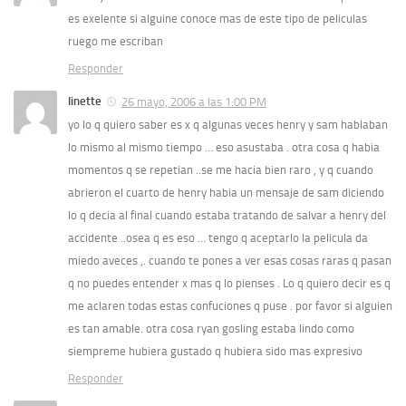
es exelente si alguine conoce mas de este tipo de peliculas
ruego me escriban
Responder
linette
26 mayo, 2006 a las 1:00 PM
yo lo q quiero saber es x q algunas veces henry y sam hablaban
lo mismo al mismo tiempo … eso asustaba . otra cosa q habia
momentos q se repetian ..se me hacia bien raro , y q cuando
abrieron el cuarto de henry habia un mensaje de sam diciendo
lo q decia al final cuando estaba tratando de salvar a henry del
accidente ..osea q es eso … tengo q aceptarlo la pelicula da
miedo aveces ,. cuando te pones a ver esas cosas raras q pasan
q no puedes entender x mas q lo pienses . Lo q quiero decir es q
me aclaren todas estas confuciones q puse . por favor si alguien
es tan amable. otra cosa ryan gosling estaba lindo como
siempreme hubiera gustado q hubiera sido mas expresivo
Responder