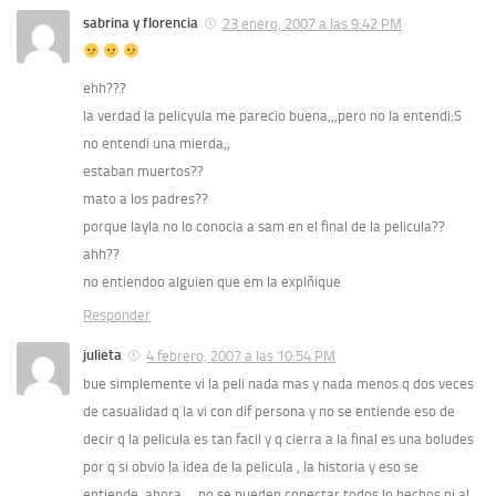
sabrina y florencia
23 enero, 2007 a las 9:42 PM
ehh???
la verdad la pelicyula me parecio buena,,,pero no la entendi:S
no entendi una mierda,,
estaban muertos??
mato a los padres??
porque layla no lo conocia a sam en el final de la pelicula??
ahh??
no entiendoo alguien que em la explñique
Responder
julieta
4 febrero, 2007 a las 10:54 PM
bue simplemente vi la peli nada mas y nada menos q dos veces
de casualidad q la vi con dif persona y no se entiende eso de
decir q la pelicula es tan facil y q cierra a la final es una boludes
por q si obvio la idea de la pelicula , la historia y eso se
entiende, ahora…. no se pueden conectar todos lo hechos ni al