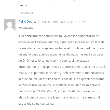
buena
Responder
Rei le Quartz
5 diciembre, 2006 a las 7:07 PM
wowowow!
si definitivamente concuerdo muxo con los comentarios en
especial los k hiceron andrea, nano, matias y ayelen, yo la vi de
casualidad en un viaje en bus hacia el DF y la verdad me moria
de sueño pero apenas escuche los dialogos me kedé con cara
de O_O «esto lo tengo k ver» y bueno, si, no estaba
entendiendo ni maiz pero eso era precisamente lo k me atrapó,
más aún el personaje de Henry, definitivamente me encantó su
actuación, me identifiké con muchas de sus expresiones y amé
la musicalización, no creí k escucharia ahi uno de mis tracks
favoritos de ANIMATRIX =O, y bueno blah blah, me encantó,
ahora k pueda comprare la peli para devorarme el material
extra jeje,saluditos bai bai