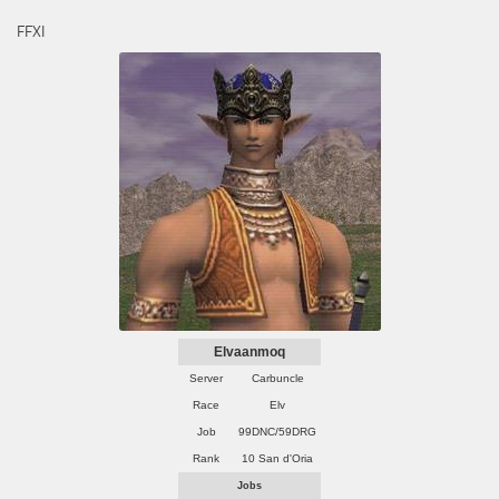
FFXI
Elvaanmoq
Server
Carbuncle
Race
Elv
Job
99DNC/59DRG
Rank
10 San d'Oria
Jobs