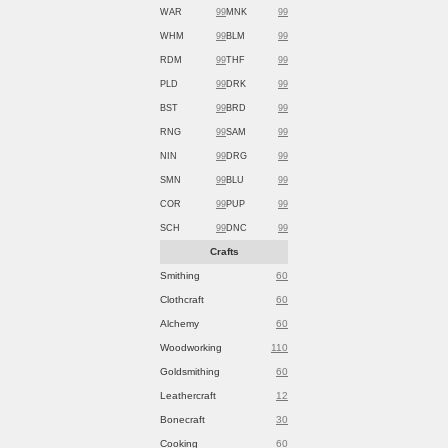
WAR
99
MNK
99
WHM
99
BLM
99
RDM
99
THF
99
PLD
99
DRK
99
BST
99
BRD
99
RNG
99
SAM
99
NIN
99
DRG
99
SMN
99
BLU
99
COR
99
PUP
99
SCH
99
DNC
99
Crafts
Smithing
60
Clothcraft
60
Alchemy
60
Woodworking
110
Goldsmithing
60
Leathercraft
12
Bonecraft
30
Cooking
60