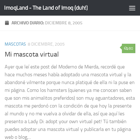
ImoqLand - The Land of Imoq (duh!)
Saltar al contenido
ARCHIVO DIARIO:
DICIEMBRE 8, 2005
MASCOTAS
8 DICIEMBRE, 2005
80
Mi mascota virtual
Ayer que leí este post del Moderno de Mierda, recordé que
hace muchos meses había adoptado una mascota virtual y la
abandoné vilmente porque nunca platiqué de ella ni la puse en
mi página. Como los hamsters (quienes ya me conocen saben
que son mis animalitos preferidos) son muy aguantadores, esta
mascota me perdonó con la condición de que hoy la presente
al mundo y no me vuelva a olvidar de ella, así que aquí les
presento a Lady Di: adopt your own virtual pet! Tú también
puedes adoptar una mascota virtual y publicarla en tu página
web o blog,...