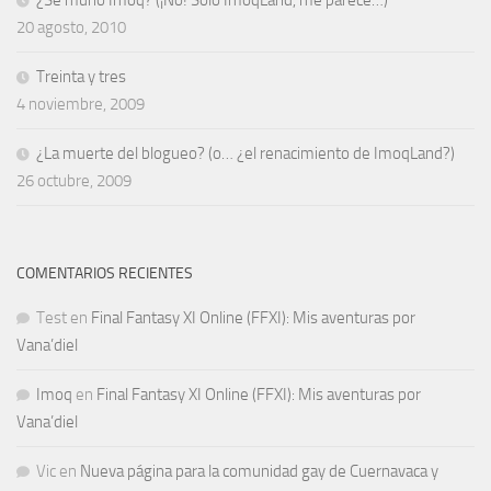
¿Se murió Imoq? (¡No! Sólo ImoqLand, me parece…)
20 agosto, 2010
Treinta y tres
4 noviembre, 2009
¿La muerte del blogueo? (o… ¿el renacimiento de ImoqLand?)
26 octubre, 2009
COMENTARIOS RECIENTES
Test
en
Final Fantasy XI Online (FFXI): Mis aventuras por
Vana’diel
Imoq
en
Final Fantasy XI Online (FFXI): Mis aventuras por
Vana’diel
Vic
en
Nueva página para la comunidad gay de Cuernavaca y