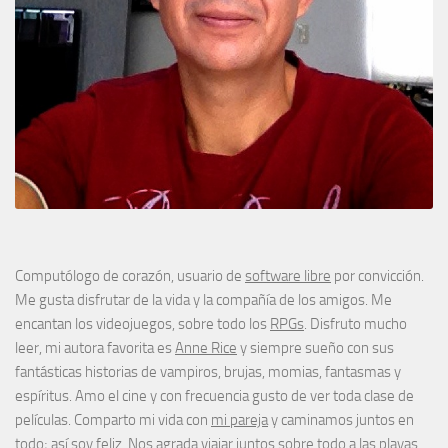
Computólogo de corazón, usuario de
software libre
por convicción.
Me gusta disfrutar de la vida y la compañía de los amigos. Me
encantan los videojuegos, sobre todo los
RPGs
. Disfruto mucho
leer, mi autora favorita es
Anne Rice
y siempre sueño con sus
fantásticas historias de vampiros, brujas, momias, fantasmas y
espíritus. Amo el cine y con frecuencia gusto de ver toda clase de
películas. Comparto mi vida con
mi pareja
y caminamos juntos en
todo; así soy feliz. Nos agrada viajar juntos sobre todo a las playas