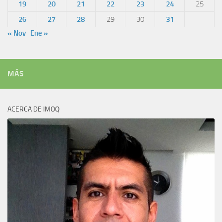
19
20
21
22
23
24
25
26
27
28
29
30
31
« Nov
Ene »
MÁS
ACERCA DE IMOQ