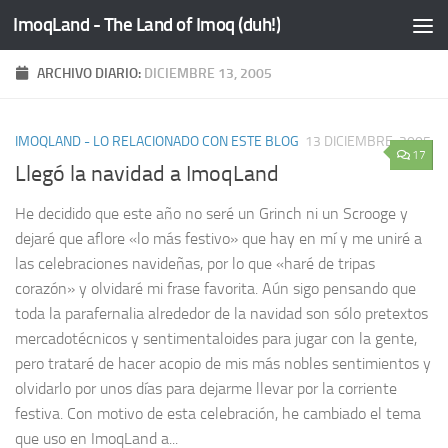
ImoqLand - The Land of Imoq (duh!)
Saltar al contenido
ARCHIVO DIARIO:
DICIEMBRE 13, 2005
IMOQLAND - LO RELACIONADO CON ESTE BLOG
13 DICIEMBRE, 2005
17
Llegó la navidad a ImoqLand
He decidido que este año no seré un Grinch ni un Scrooge y
dejaré que aflore «lo más festivo» que hay en mí y me uniré a
las celebraciones navideñas, por lo que «haré de tripas
corazón» y olvidaré mi frase favorita. Aún sigo pensando que
toda la parafernalia alrededor de la navidad son sólo pretextos
mercadotécnicos y sentimentaloides para jugar con la gente,
pero trataré de hacer acopio de mis más nobles sentimientos y
olvidarlo por unos días para dejarme llevar por la corriente
festiva. Con motivo de esta celebración, he cambiado el tema
que uso en ImoqLand a...