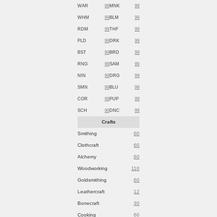
WAR
99
MNK
99
WHM
99
BLM
99
RDM
99
THF
99
PLD
99
DRK
99
BST
99
BRD
99
RNG
99
SAM
99
NIN
99
DRG
99
SMN
99
BLU
99
COR
99
PUP
99
SCH
99
DNC
99
Crafts
Smithing
60
Clothcraft
60
Alchemy
60
Woodworking
110
Goldsmithing
60
Leathercraft
12
Bonecraft
30
Cooking
60