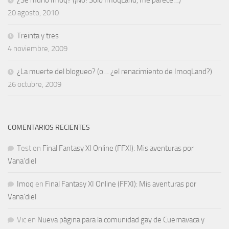
¿Se murió Imoq? (¡No! Sólo ImoqLand, me parece…)
20 agosto, 2010
Treinta y tres
4 noviembre, 2009
¿La muerte del blogueo? (o… ¿el renacimiento de ImoqLand?)
26 octubre, 2009
COMENTARIOS RECIENTES
Test
en
Final Fantasy XI Online (FFXI): Mis aventuras por
Vana’diel
Imoq
en
Final Fantasy XI Online (FFXI): Mis aventuras por
Vana’diel
Vic
en
Nueva página para la comunidad gay de Cuernavaca y