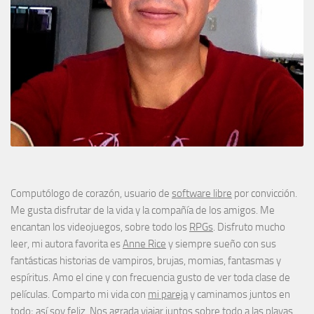
Computólogo de corazón, usuario de
software libre
por convicción.
Me gusta disfrutar de la vida y la compañía de los amigos. Me
encantan los videojuegos, sobre todo los
RPGs
. Disfruto mucho
leer, mi autora favorita es
Anne Rice
y siempre sueño con sus
fantásticas historias de vampiros, brujas, momias, fantasmas y
espíritus. Amo el cine y con frecuencia gusto de ver toda clase de
películas. Comparto mi vida con
mi pareja
y caminamos juntos en
todo; así soy feliz. Nos agrada viajar juntos sobre todo a las playas