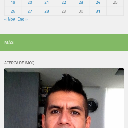
19
20
21
22
23
24
25
26
27
28
29
30
31
« Nov
Ene »
MÁS
ACERCA DE IMOQ