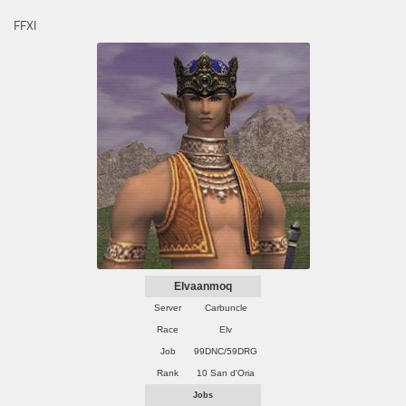
FFXI
Elvaanmoq
Server
Carbuncle
Race
Elv
Job
99DNC/59DRG
Rank
10 San d'Oria
Jobs