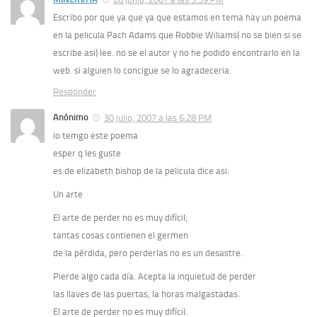
Escribo por que ya que ya que estamos en tema hay un poema
en la pelicula Pach Adams que Robbie Wiliams( no se bien si se
escribe asi) lee. no se el autor y no he podido encontrarlo en la
web. si alguien lo concigue se lo agradeceria.
Responder
Anónimo
30 julio, 2007 a las 6:28 PM
io temgo este poema
esper q les guste
es de elizabeth bishop de la pelicula dice asi:
Un arte
El arte de perder no es muy difícil;
tantas cosas contienen el germen
de la pérdida, pero perderlas no es un desastre.
Pierde algo cada día. Acepta la inquietud de perder
las llaves de las puertas, la horas malgastadas.
El arte de perder no es muy difícil.