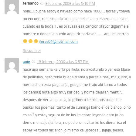
fernando
3 febrero, 2006 a las 5:10 PM
hola…!!!pucha estoy q navego como hace 1000…. horas y toavia
no encuentro el soundtrack de la pelicula en especial el q sale
cuando es la boda!!! , es bravasa esa cancion xfavor diganme el
nombre o donde la puedo adquirir porfavor…….. aqui mi correo
jferss01@hotmail.com
Responder
anie
18 febrero, 2006 a las 6:57 PM
hace una semana ke vi la pelikula, no akostumbro ver esa klase
de pelikulas, pero tenia buena trama y parecia real, me gusto; y
hoy ke di en esta pagina (si, google me trajo aki komo a todos
los demas) note algo muy kurioso, y no me dejaran mentir:
despues de ver la pelikula, lo primero ke hicimos todos fue
buskar los poemas, tanto el de cumings komo el de bishop, o no
es asi? y estoy segura de ke los ke estan leyendo esto (y los
dems mensajes) ahora, no pudieron evitar ke les diera risa el
saber ke todos hicieron lo mismo ke ustedes .. jajaja. besos.