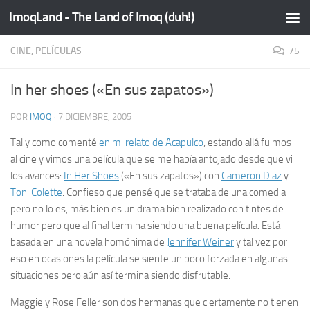
ImoqLand - The Land of Imoq (duh!)
Saltar al contenido
CINE, PELÍCULAS
75
In her shoes («En sus zapatos»)
POR
IMOQ
·
7 DICIEMBRE, 2005
Tal y como comenté
en mi relato de Acapulco
, estando allá fuimos
al cine y vimos una película que se me había antojado desde que vi
los avances:
In Her Shoes
(«En sus zapatos») con
Cameron Diaz
y
Toni Colette
. Confieso que pensé que se trataba de una comedia
pero no lo es, más bien es un drama bien realizado con tintes de
humor pero que al final termina siendo una buena película. Está
basada en una novela homónima de
Jennifer Weiner
y tal vez por
eso en ocasiones la película se siente un poco forzada en algunas
situaciones pero aún así termina siendo disfrutable.
Maggie y Rose Feller son dos hermanas que ciertamente no tienen