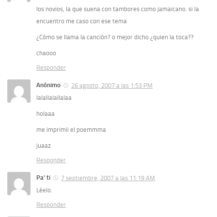
los novios, la que suena con tambores como jamaicano. si la
encuentro me caso con ese tema
¿Cómo se llama la canciòn? o mejor dicho ¿quien la toca??
chaooo
Responder
Anónimo
26 agosto, 2007 a las 1:53 PM
lalallalallalaa
holaaa
me imprimii el poemmma
juaaz
Responder
Pa' ti
7 septiembre, 2007 a las 11:19 AM
Léelo.
Responder