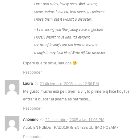
I lost two cities, lovely ones. And, vaster,
some realms I owned, two rivers, a continent.
I miss them, but it wasn’t a disaster.
–Even losing you (the joking voice, a gesture
I love) I shan’t have lied. It’s evident
the art of losing’s not too hard to master
though it may look like (Write it!) like disaster.
Espero que te sirva, saludos
Responder
Laura
21 diciembre, 2005 a las 12:36 PM
Me gusto mucho esa peli, ayer la vi y lo primero q hice hoy fue
entrar a buscar el poema es hermoso…
Responder
Anónimo
22 diciembre, 2005 a las 11:03 PM
ALGUIEN PUEDE TRADUCIR (BIEN) ESE ULTIMO POEMA?
Responder