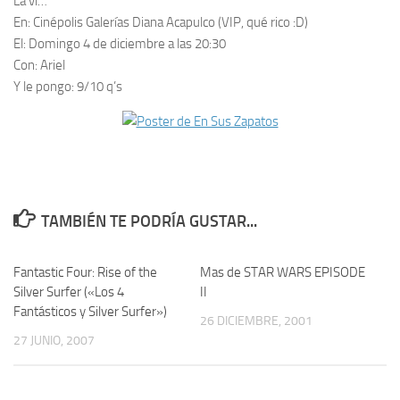
La vi…
En:
Cinépolis Galerías Diana Acapulco (VIP, qué rico :D)
El:
Domingo 4 de diciembre a las 20:30
Con:
Ariel
Y le pongo:
9/10 q’s
TAMBIÉN TE PODRÍA GUSTAR...
Fantastic Four: Rise of the
4
Mas de STAR WARS EPISODE
0
Silver Surfer («Los 4
II
Fantásticos y Silver Surfer»)
26 DICIEMBRE, 2001
27 JUNIO, 2007