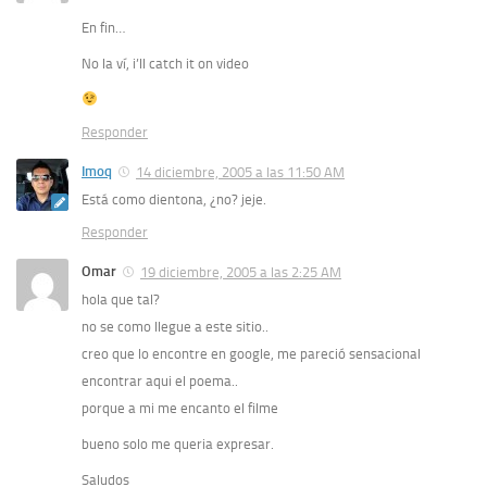
En fin…
No la ví, i’ll catch it on video
Responder
Imoq
14 diciembre, 2005 a las 11:50 AM
Está como dientona, ¿no? jeje.
Responder
Omar
19 diciembre, 2005 a las 2:25 AM
hola que tal?
no se como llegue a este sitio..
creo que lo encontre en google, me pareció sensacional
encontrar aqui el poema..
porque a mi me encanto el filme
bueno solo me queria expresar.
Saludos