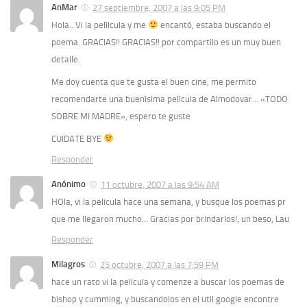
AnMar
27 septiembre, 2007 a las 9:05 PM
Hola.. Vi la pelìlcula y me
encantó, estaba buscando el
poema. GRACIAS!! GRACIAS!! por compartilo es un muy buen
detalle.
Me doy cuenta que te gusta el buen cine, me permito
recomendarte una buenìsima pelìcula de Almodovar… «TODO
SOBRE MI MADRE», espero te guste
CUIDATE BYE
Responder
Anónimo
11 octubre, 2007 a las 9:54 AM
HOla, vi la pelicula hace una semana, y busque los poemas pr
que me llegaron mucho… Gracias por brindarlos!, un beso, Lau
Responder
Milagros
25 octubre, 2007 a las 7:59 PM
hace un rato vi la pelicula y comenze a buscar los poemas de
bishop y cumming, y buscandolos en el util google encontre