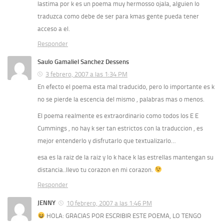
lastima por k es un poema muy hermosso ojala, alguien lo
traduzca como debe de ser para kmas gente pueda tener
acceso a el.
Responder
Saulo Gamaliel Sanchez Dessens
3 febrero, 2007 a las 1:34 PM
En efecto el poema esta mal traducido, pero lo importante es k
no se pierde la escencia del mismo , palabras mas o menos.
El poema realmente es extraordinario como todos los E E
Cummings , no hay k ser tan estrictos con la traduccion , es
mejor entenderlo y disfrutarlo que textualizarlo…
esa es la raiz de la raiz y lo k hace k las estrellas mantengan su
distancia..llevo tu corazon en mi corazon.
Responder
JENNY
10 febrero, 2007 a las 1:46 PM
HOLA: GRACIAS POR ESCRIBIR ESTE POEMA, LO TENGO