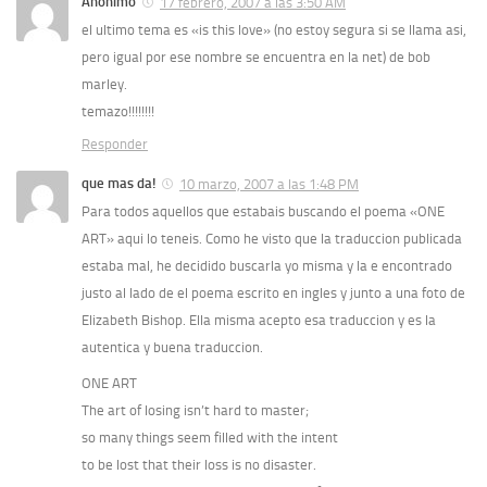
Anónimo
17 febrero, 2007 a las 3:50 AM
el ultimo tema es «is this love» (no estoy segura si se llama asi,
pero igual por ese nombre se encuentra en la net) de bob
marley.
temazo!!!!!!!!
Responder
que mas da!
10 marzo, 2007 a las 1:48 PM
Para todos aquellos que estabais buscando el poema «ONE
ART» aqui lo teneis. Como he visto que la traduccion publicada
estaba mal, he decidido buscarla yo misma y la e encontrado
justo al lado de el poema escrito en ingles y junto a una foto de
Elizabeth Bishop. Ella misma acepto esa traduccion y es la
autentica y buena traduccion.
ONE ART
The art of losing isn’t hard to master;
so many things seem filled with the intent
to be lost that their loss is no disaster.