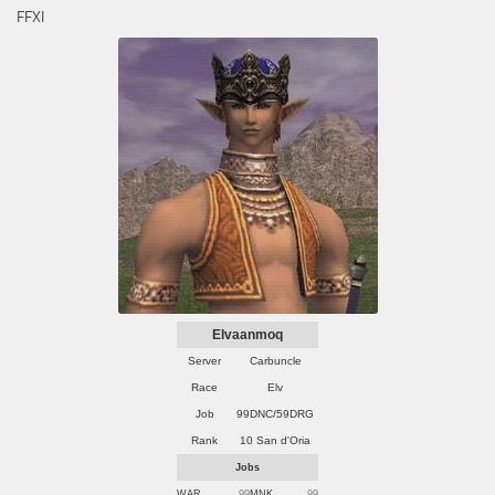
FFXI
Elvaanmoq
Server
Carbuncle
Race
Elv
Job
99DNC/59DRG
Rank
10 San d'Oria
Jobs
WAR
99
MNK
99