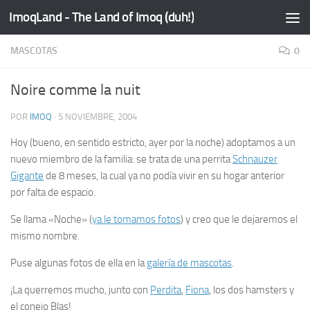
ImoqLand - The Land of Imoq (duh!)
Saltar al contenido
MASCOTAS
0
Noire comme la nuit
POR
IMOQ
·
5 NOVIEMBRE, 2004
Hoy (bueno, en sentido estricto, ayer por la noche) adoptamos a un
nuevo miembro de la familia: se trata de una perrita
Schnauzer
Gigante
de 8 meses, la cual ya no podía vivir en su hogar anterior
por falta de espacio.
Se llama «Noche» (
ya le tomamos fotos
) y creo que le dejaremos el
mismo nombre.
Puse algunas fotos de ella en la
galería de mascotas
.
¡La querremos mucho, junto con
Perdita
,
Fiona
, los dos hamsters y
el conejo Blas!