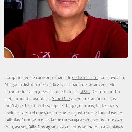
Computólogo de corazón, usuario de
software libre
por convicción.
Me gusta disfrutar de la vida y la compañía de los amigos. Me
encantan los videojuegos, sobre todo los
RPGs
. Disfruto mucho
leer, mi autora favorita es
Anne Rice
y siempre sueño con sus
fantásticas historias de vampiros, brujas, momias, fantasmas y
espíritus. Amo el cine y con frecuencia gusto de ver toda clase de
películas. Comparto mi vida con
mi pareja
y caminamos juntos en
todo; así soy feliz. Nos agrada viajar juntos sobre todo a las playas