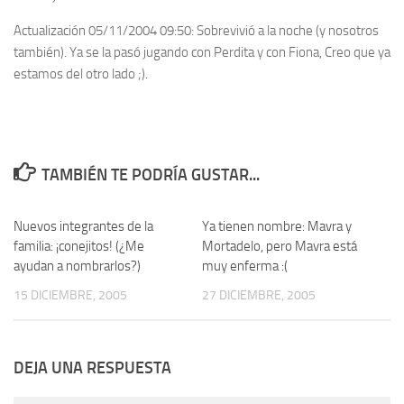
Actualización 05/11/2004 09:50:
Sobrevivió a la noche (y nosotros
también). Ya se la pasó jugando con Perdita y con Fiona, Creo que ya
estamos del otro lado ;).
TAMBIÉN TE PODRÍA GUSTAR...
Nuevos integrantes de la
65
Ya tienen nombre: Mavra y
4
familia: ¡conejitos! (¿Me
Mortadelo, pero Mavra está
ayudan a nombrarlos?)
muy enferma :(
15 DICIEMBRE, 2005
27 DICIEMBRE, 2005
DEJA UNA RESPUESTA