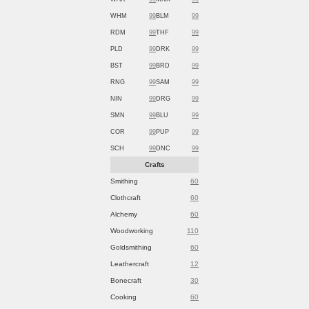
WHM
99
BLM
99
RDM
99
THF
99
PLD
99
DRK
99
BST
99
BRD
99
RNG
99
SAM
99
NIN
99
DRG
99
SMN
99
BLU
99
COR
99
PUP
99
SCH
99
DNC
99
Crafts
Smithing
60
Clothcraft
60
Alchemy
60
Woodworking
110
Goldsmithing
60
Leathercraft
12
Bonecraft
30
Cooking
60