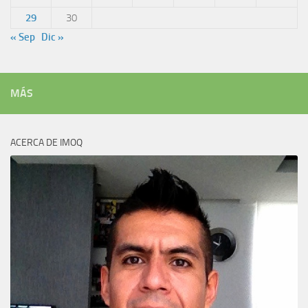
29
30
« Sep
Dic »
MÁS
ACERCA DE IMOQ