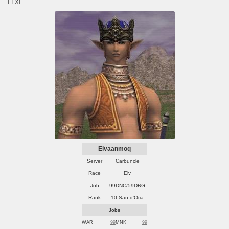
FFXI
Elvaanmoq
Server
Carbuncle
Race
Elv
Job
99DNC/59DRG
Rank
10 San d'Oria
Jobs
WAR
99
MNK
99