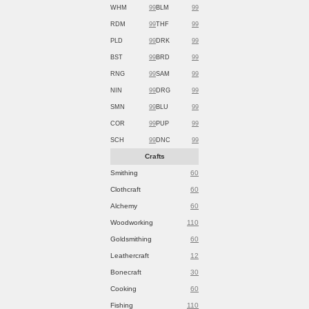
WHM
99
BLM
99
RDM
99
THF
99
PLD
99
DRK
99
BST
99
BRD
99
RNG
99
SAM
99
NIN
99
DRG
99
SMN
99
BLU
99
COR
99
PUP
99
SCH
99
DNC
99
Crafts
Smithing
60
Clothcraft
60
Alchemy
60
Woodworking
110
Goldsmithing
60
Leathercraft
12
Bonecraft
30
Cooking
60
Fishing
110