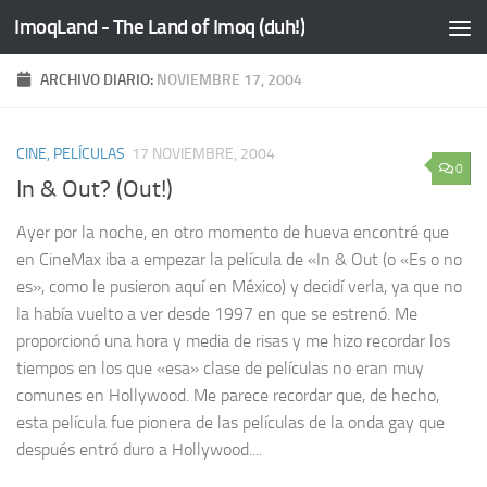
ImoqLand - The Land of Imoq (duh!)
Saltar al contenido
ARCHIVO DIARIO:
NOVIEMBRE 17, 2004
CINE, PELÍCULAS
17 NOVIEMBRE, 2004
0
In & Out? (Out!)
Ayer por la noche, en otro momento de hueva encontré que
en CineMax iba a empezar la película de «In & Out (o «Es o no
es», como le pusieron aquí en México) y decidí verla, ya que no
la había vuelto a ver desde 1997 en que se estrenó. Me
proporcionó una hora y media de risas y me hizo recordar los
tiempos en los que «esa» clase de películas no eran muy
comunes en Hollywood. Me parece recordar que, de hecho,
esta película fue pionera de las películas de la onda gay que
después entró duro a Hollywood....