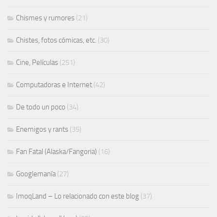
Chismes y rumores
(21)
Chistes, fotos cómicas, etc.
(30)
Cine, Películas
(251)
Computadoras e Internet
(42)
De todo un poco
(34)
Enemigos y rants
(35)
Fan Fatal (Alaska/Fangoria)
(16)
Googlemanía
(27)
ImoqLand – Lo relacionado con este blog
(37)