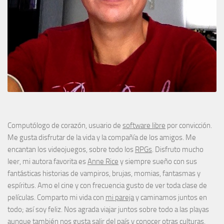
Computólogo de corazón, usuario de
software libre
por convicción.
Me gusta disfrutar de la vida y la compañía de los amigos. Me
encantan los videojuegos, sobre todo los
RPGs
. Disfruto mucho
leer, mi autora favorita es
Anne Rice
y siempre sueño con sus
fantásticas historias de vampiros, brujas, momias, fantasmas y
espíritus. Amo el cine y con frecuencia gusto de ver toda clase de
películas. Comparto mi vida con
mi pareja
y caminamos juntos en
todo; así soy feliz. Nos agrada viajar juntos sobre todo a las playas
aunque también nos gusta salir del país y conocer otras culturas.