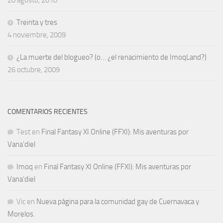
20 agosto, 2010
Treinta y tres
4 noviembre, 2009
¿La muerte del blogueo? (o… ¿el renacimiento de ImoqLand?)
26 octubre, 2009
COMENTARIOS RECIENTES
Test
en
Final Fantasy XI Online (FFXI): Mis aventuras por
Vana’diel
Imoq
en
Final Fantasy XI Online (FFXI): Mis aventuras por
Vana’diel
Vic
en
Nueva página para la comunidad gay de Cuernavaca y
Morelos.