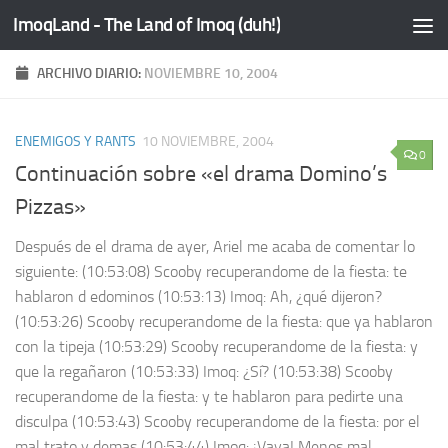
ImoqLand - The Land of Imoq (duh!)
Saltar al contenido
ARCHIVO DIARIO:
NOVIEMBRE 10, 2004
ENEMIGOS Y RANTS
10 NOVIEMBRE, 2004
0
Continuación sobre «el drama Domino’s
Pizzas»
Después de el drama de ayer, Ariel me acaba de comentar lo
siguiente: (10:53:08) Scooby recuperandome de la fiesta: te
hablaron d edominos (10:53:13) Imoq: Ah, ¿qué dijeron?
(10:53:26) Scooby recuperandome de la fiesta: que ya hablaron
con la tipeja (10:53:29) Scooby recuperandome de la fiesta: y
que la regañaron (10:53:33) Imoq: ¿Sí? (10:53:38) Scooby
recuperandome de la fiesta: y te hablaron para pedirte una
disculpa (10:53:43) Scooby recuperandome de la fiesta: por el
mal trato y demas (10:53:44) Imoq: ¡Vaya! Menos mal…