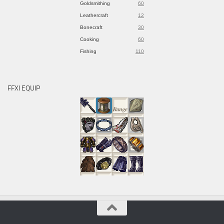
Goldsmithing
60
Leathercraft
12
Bonecraft
30
Cooking
60
Fishing
110
FFXI EQUIP