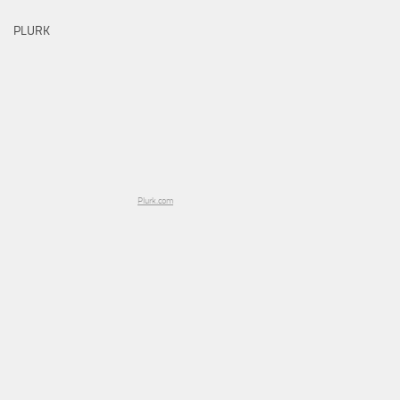
PLURK
Plurk.com