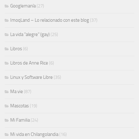
Googlemanía
(27)
ImoqLand – Lo relacionado con este blog
(37)
La vida "alegre" (gay)
(25)
Libros
(6)
Libros de Anne Rice
(6)
Linux y Software Libre
(35)
Ma vie
(87)
Mascotas
(19)
Mi Familia
(24)
Mi vida en Chilangolandia
(16)