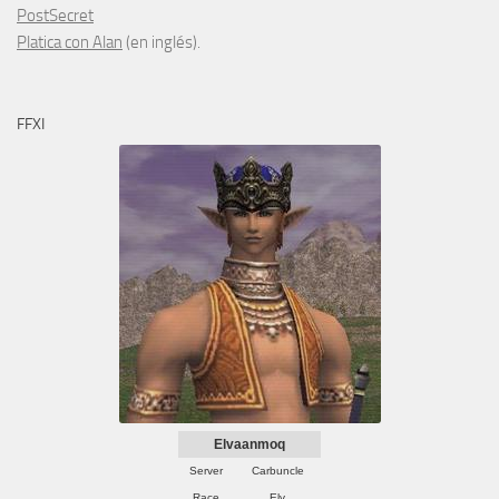
PostSecret
Platica con Alan
(en inglés).
FFXI
Elvaanmoq
Server
Carbuncle
Race
Elv