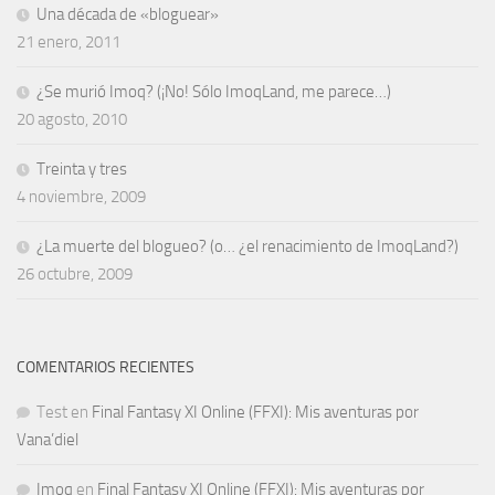
Una década de «bloguear»
21 enero, 2011
¿Se murió Imoq? (¡No! Sólo ImoqLand, me parece…)
20 agosto, 2010
Treinta y tres
4 noviembre, 2009
¿La muerte del blogueo? (o… ¿el renacimiento de ImoqLand?)
26 octubre, 2009
COMENTARIOS RECIENTES
Test
en
Final Fantasy XI Online (FFXI): Mis aventuras por
Vana’diel
Imoq
en
Final Fantasy XI Online (FFXI): Mis aventuras por