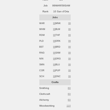
Job
99WAR/59SAM
Rank
10 San d'Oria
Jobs
WAR
99
MNK
99
WHM
99
BLM
99
RDM
99
THF
99
PLD
99
DRK
99
BST
99
BRD
99
RNG
99
SAM
99
NIN
99
DRG
99
SMN
99
BLU
99
COR
99
PUP
99
SCH
99
DNC
99
Crafts
Smithing
60
Clothcraft
60
Alchemy
60
Woodworking
110