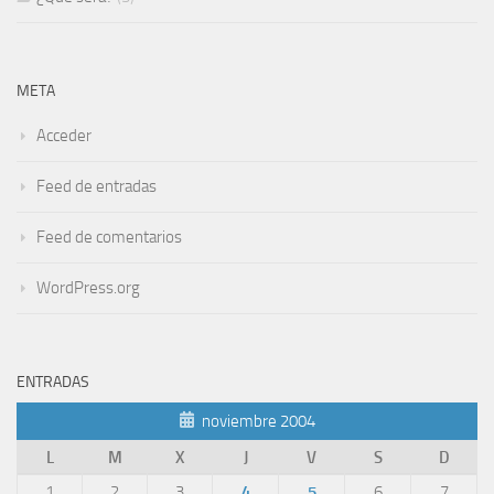
META
Acceder
Feed de entradas
Feed de comentarios
WordPress.org
ENTRADAS
noviembre 2004
L
M
X
J
V
S
D
1
2
3
4
5
6
7