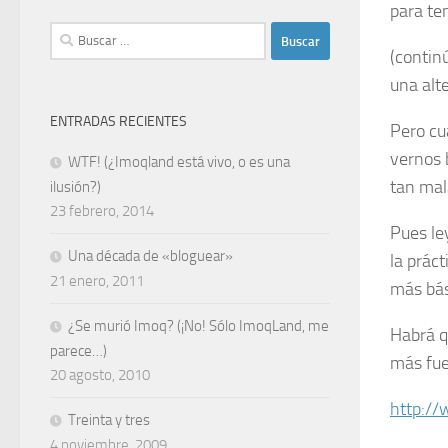
para te
Buscar:
(contin
una alt
ENTRADAS RECIENTES
Pero cua
vernos 
WTF! (¿Imoqland está vivo, o es una
tan mal
ilusión?)
23 febrero, 2014
Pues le
Una década de «bloguear»
la prác
21 enero, 2011
más bás
¿Se murió Imoq? (¡No! Sólo ImoqLand, me
Habrá q
parece…)
más fuer
20 agosto, 2010
http:/
Treinta y tres
4 noviembre, 2009