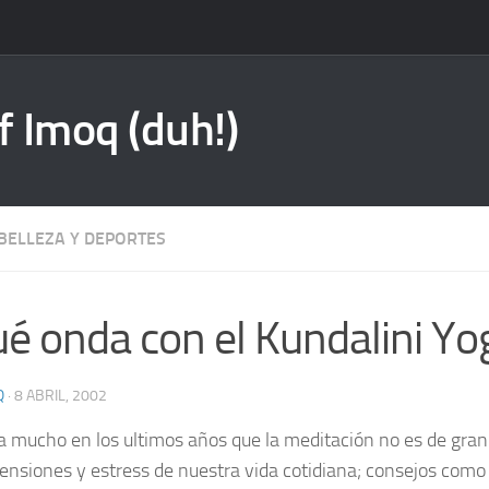
f Imoq (duh!)
 BELLEZA Y DEPORTES
é onda con el Kundalini Yo
Q
·
8 ABRIL, 2002
a mucho en los ultimos años que la meditación no es de gran
 tensiones y estress de nuestra vida cotidiana; consejos como