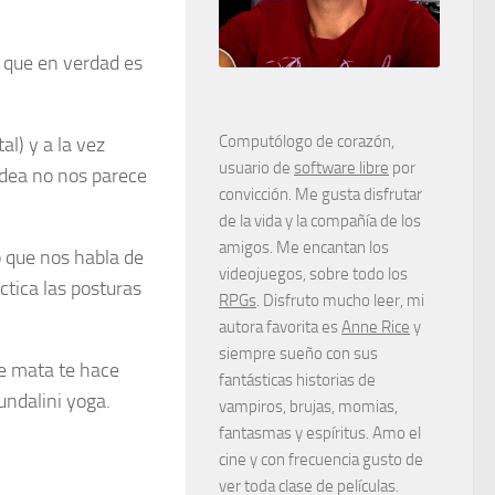
 que en verdad es
Computólogo de corazón,
al) y a la vez
usuario de
software libre
por
idea no nos parece
convicción. Me gusta disfrutar
de la vida y la compañía de los
amigos. Me encantan los
 que nos habla de
videojuegos, sobre todo los
ctica las posturas
RPGs
. Disfruto mucho leer, mi
autora favorita es
Anne Rice
y
siempre sueño con sus
te mata te hace
fantásticas historias de
kundalini yoga.
vampiros, brujas, momias,
fantasmas y espíritus. Amo el
cine y con frecuencia gusto de
ver toda clase de películas.