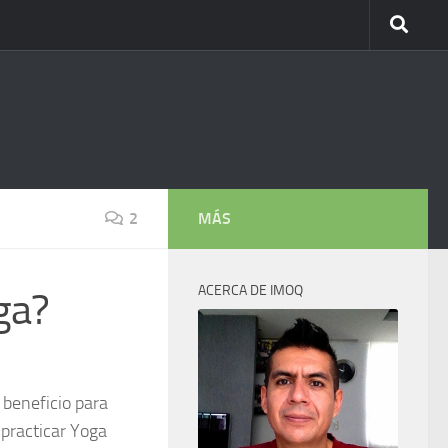
2
MÁS
ACERCA DE IMOQ
ga?
 beneficio para
 practicar Yoga