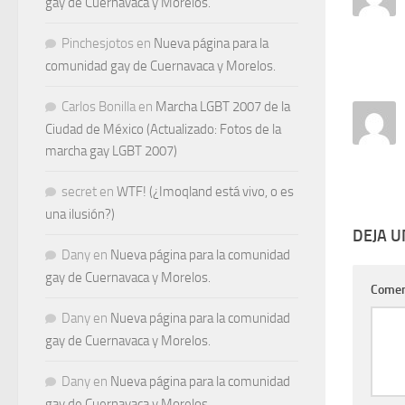
gay de Cuernavaca y Morelos.
Pinchesjotos
en
Nueva página para la
comunidad gay de Cuernavaca y Morelos.
Carlos Bonilla
en
Marcha LGBT 2007 de la
Ciudad de México (Actualizado: Fotos de la
marcha gay LGBT 2007)
secret
en
WTF! (¿Imoqland está vivo, o es
una ilusión?)
DEJA 
Dany
en
Nueva página para la comunidad
gay de Cuernavaca y Morelos.
Comen
Dany
en
Nueva página para la comunidad
gay de Cuernavaca y Morelos.
Dany
en
Nueva página para la comunidad
gay de Cuernavaca y Morelos.