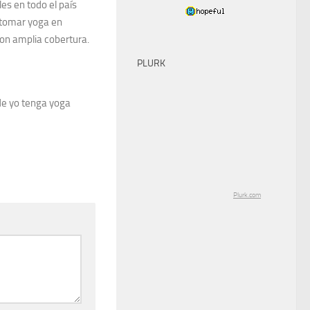
es en todo el país
 tomar yoga en
 con amplia cobertura.
PLURK
de yo tenga yoga
Plurk.com