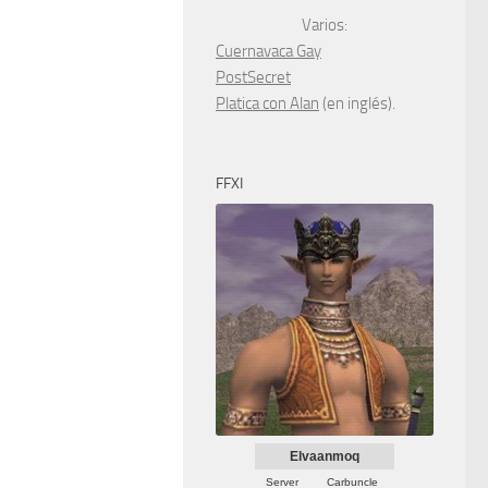
Varios:
Cuernavaca Gay
PostSecret
Platica con Alan
(en inglés).
FFXI
Elvaanmoq
Server
Carbuncle