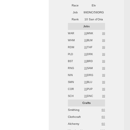
Race
Elv
Job
99DNC/59DRG
Rank
10 San d'Oria
Jobs
WAR
99
MNK
99
WHM
99
BLM
99
RDM
99
THF
99
PLD
99
DRK
99
BST
99
BRD
99
RNG
99
SAM
99
NIN
99
DRG
99
SMN
99
BLU
99
COR
99
PUP
99
SCH
99
DNC
99
Crafts
Smithing
60
Clothcraft
60
Alchemy
60