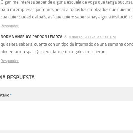
Oigan me interesa saber de alguna escuela de yoga que tenga sucursal
para mi empresa, queremos becar a todos los empleados que quieran
cualquier ciudad del país, así que quiero saber si hay alguna insitución
Responder
NORMA ANGELICA PADRON LEJARZA
8 marzo, 2006 a las 2:08 PM
quiesiera saber si cuenta con un tipo de internado de una semana don
alimentacion spa . Quisiera darme un regalo a mi cuerpo
Responder
UNA RESPUESTA
tario
*