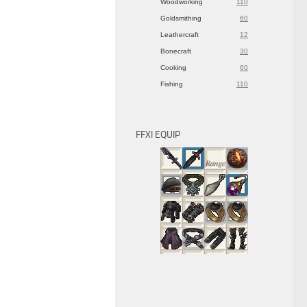
Woodworking
110
Goldsmithing
60
Leathercraft
12
Bonecraft
30
Cooking
60
Fishing
110
FFXI EQUIP