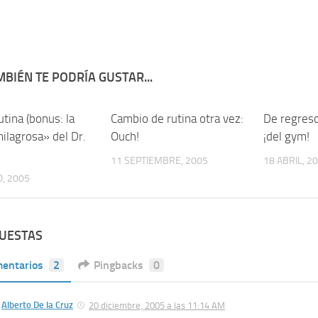
BIÉN TE PODRÍA GUSTAR...
tina (bonus: la
12
Cambio de rutina otra vez:
5
De regreso
ilagrosa» del Dr.
Ouch!
¡del gym!
.
11 SEPTIEMBRE, 2005
18 ABRIL, 2
, 2005
PUESTAS
entarios
2
Pingbacks
0
Alberto De la Cruz
20 diciembre, 2005 a las 11:14 AM