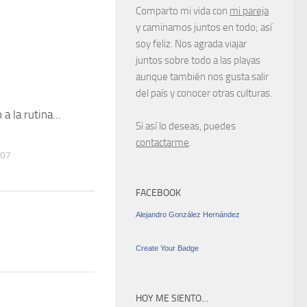
Comparto mi vida con
mi pareja
y caminamos juntos en todo; así
soy feliz. Nos agrada viajar
juntos sobre todo a las playas
aunque también nos gusta salir
del país y conocer otras culturas.
 a la rutina…
0
Si así lo deseas, puedes
contactarme
.
007
FACEBOOK
Alejandro González Hernández
Create Your Badge
HOY ME SIENTO…