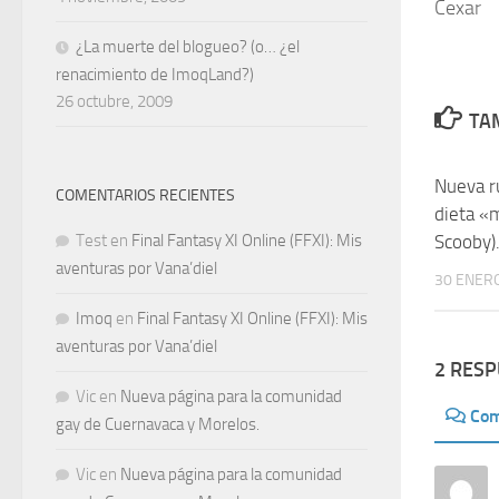
Cexar
¿La muerte del blogueo? (o… ¿el
renacimiento de ImoqLand?)
26 octubre, 2009
TAM
Nueva ru
COMENTARIOS RECIENTES
dieta «m
Scooby)
Test
en
Final Fantasy XI Online (FFXI): Mis
aventuras por Vana’diel
30 ENERO
Imoq
en
Final Fantasy XI Online (FFXI): Mis
aventuras por Vana’diel
2 RES
Vic
en
Nueva página para la comunidad
Com
gay de Cuernavaca y Morelos.
Vic
en
Nueva página para la comunidad