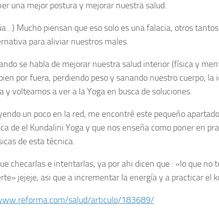
ner una mejor postura y mejorar nuestra salud.
úa…)
Mucho piensan que eso solo es una falacia, otros tantos
ernativa para aliviar nuestros males.
ndo se habla de mejorar nuestra salud interior (física y ment
bien por fuera, perdiendo peso y sanando nuestro cuerpo, la 
a y volteamos a ver a la Yoga en busca de soluciones.
yendo un poco en la red, me encontré este pequeño apartado
tica de el Kundalini Yoga y que nos enseña como poner en pra
icas de esta técnica.
ue checarlas e intentarlas, ya por ahi dicen que : «lo que no 
te» jejeje, asi que a incrementar la energía y a practicar el 
/www.reforma.com/salud/articulo/183689/