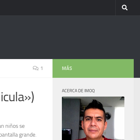
1
MÁS
ACERCA DE IMOQ
icula»)
an niños se
pantalla grande.