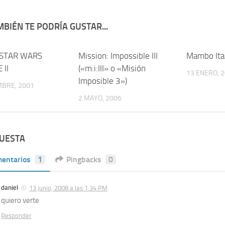
BIÉN TE PODRÍA GUSTAR...
 STAR WARS
0
Mission: Impossible III
6
Mambo Ital
 II
(«m:i:III» o «Misión
13 ENERO, 
Imposible 3»)
MBRE, 2001
2 MAYO, 2006
PUESTA
entarios
1
Pingbacks
0
daniel
13 junio, 2008 a las 1:34 PM
quiero verte
Responder