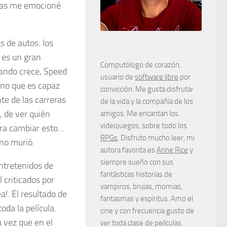
eras me emocioné
 de autos: los
 es un gran
Computólogo de corazón,
uando crece, Speed
usuario de
software libre
por
eno que es capaz
convicción. Me gusta disfrutar
te de las carreras
de la vida y la compañía de los
, de ver quién
amigos. Me encantan los
videojuegos, sobre todo los
ara cambiar esto…
RPGs
. Disfruto mucho leer, mi
ano murió.
autora favorita es
Anne Rice
y
siempre sueño con sus
entretenidos de
fantásticas historias de
l criticados por
vampiros, brujas, momias,
a!. El resultado de
fantasmas y espíritus. Amo el
oda la película.
cine y con frecuencia gusto de
 vez que en el
ver toda clase de películas.