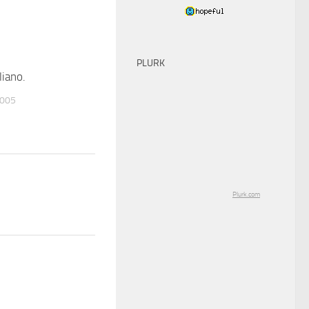
PLURK
iano.
2
2005
Plurk.com