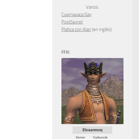
Varios:
Cuernavaca Gay
PostSecret
Platica con Alan
(en inglés).
FFXI
Elvaanmoq
Server
Carbuncle