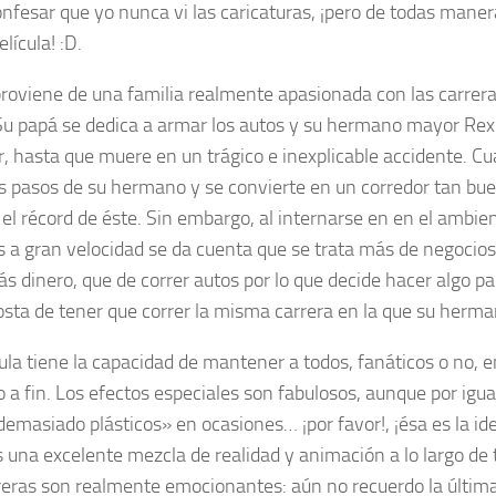
nfesar que yo nunca vi las caricaturas, ¡pero de todas man
elícula! :D.
roviene de una familia realmente apasionada con las carreras
Su papá se dedica a armar los autos y su hermano mayor Rex
r, hasta que muere en un trágico e inexplicable accidente. C
os pasos de su hermano y se convierte en un corredor tan bu
 el récord de éste. Sin embargo, al internarse en en el ambien
s a gran velocidad se da cuenta que se trata más de negocios
s dinero, que de correr autos por lo que decide hacer algo p
osta de tener que correr la misma carrera en la que su herm
cula tiene la capacidad de mantener a todos, fanáticos o no, 
o a fin. Los efectos especiales son fabulosos, aunque por igua
emasiado plásticos» en ocasiones… ¡por favor!, ¡ésa es la ide
s una excelente mezcla de realidad y animación a lo largo de t
reras son realmente emocionantes: aún no recuerdo la última