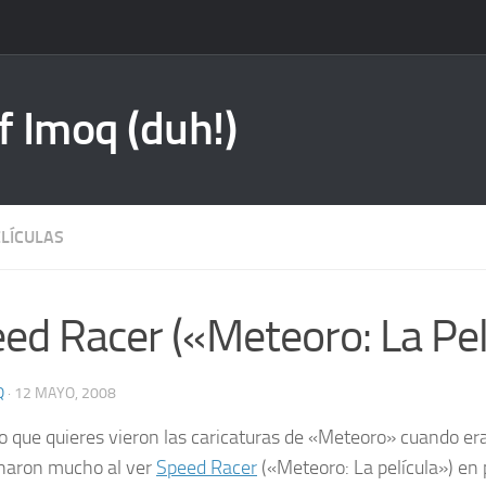
f Imoq (duh!)
ELÍCULAS
ed Racer («Meteoro: La Pel
Q
·
12 MAYO, 2008
 que quieres vieron las caricaturas de «Meteoro» cuando er
naron mucho al ver
Speed Racer
(«Meteoro: La película») en 