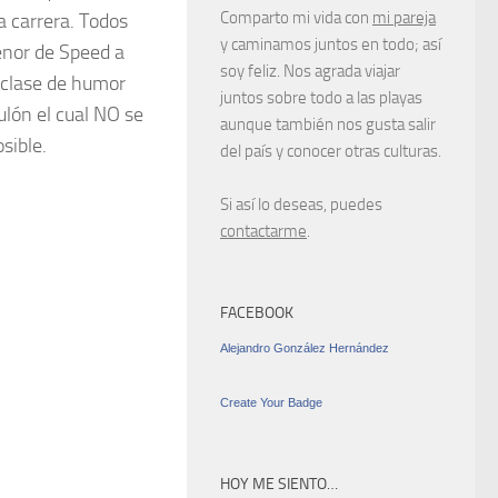
Comparto mi vida con
mi pareja
na carrera. Todos
y caminamos juntos en todo; así
enor de Speed a
soy feliz. Nos agrada viajar
 clase de humor
juntos sobre todo a las playas
ulón el cual NO se
aunque también nos gusta salir
sible.
del país y conocer otras culturas.
Si así lo deseas, puedes
contactarme
.
FACEBOOK
Alejandro González Hernández
Create Your Badge
HOY ME SIENTO…