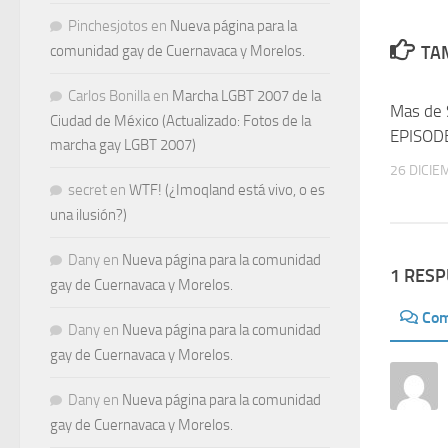
Pinchesjotos
en
Nueva página para la
comunidad gay de Cuernavaca y Morelos.
TAM
Carlos Bonilla
en
Marcha LGBT 2007 de la
Mas de
Ciudad de México (Actualizado: Fotos de la
EPISODE
marcha gay LGBT 2007)
26 DICIE
secret
en
WTF! (¿Imoqland está vivo, o es
una ilusión?)
Dany
en
Nueva página para la comunidad
1 RES
gay de Cuernavaca y Morelos.
Com
Dany
en
Nueva página para la comunidad
gay de Cuernavaca y Morelos.
Dany
en
Nueva página para la comunidad
gay de Cuernavaca y Morelos.