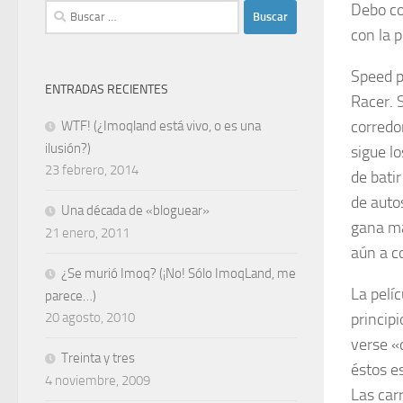
Debo co
Buscar:
con la p
Speed p
ENTRADAS RECIENTES
Racer. 
corredo
WTF! (¿Imoqland está vivo, o es una
ilusión?)
sigue l
23 febrero, 2014
de batir
de auto
Una década de «bloguear»
gana má
21 enero, 2011
aún a c
¿Se murió Imoq? (¡No! Sólo ImoqLand, me
La pelí
parece…)
20 agosto, 2010
principi
verse «d
Treinta y tres
éstos e
4 noviembre, 2009
Las car