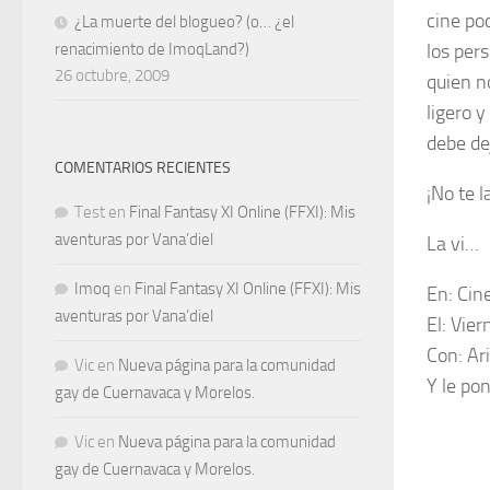
cine poc
¿La muerte del blogueo? (o… ¿el
renacimiento de ImoqLand?)
los per
26 octubre, 2009
quien n
ligero 
debe de
COMENTARIOS RECIENTES
¡No te l
Test
en
Final Fantasy XI Online (FFXI): Mis
aventuras por Vana’diel
La vi…
Imoq
en
Final Fantasy XI Online (FFXI): Mis
En:
Cin
aventuras por Vana’diel
El:
Viern
Con:
Ari
Vic
en
Nueva página para la comunidad
Y le po
gay de Cuernavaca y Morelos.
Vic
en
Nueva página para la comunidad
gay de Cuernavaca y Morelos.