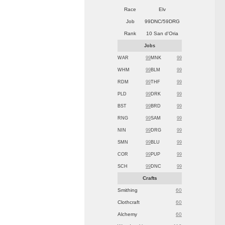
Race
Elv
Job
99DNC/59DRG
Rank
10 San d'Oria
Jobs
WAR
99
MNK
99
WHM
99
BLM
99
RDM
99
THF
99
PLD
99
DRK
99
BST
99
BRD
99
RNG
99
SAM
99
NIN
99
DRG
99
SMN
99
BLU
99
COR
99
PUP
99
SCH
99
DNC
99
Crafts
Smithing
60
Clothcraft
60
Alchemy
60