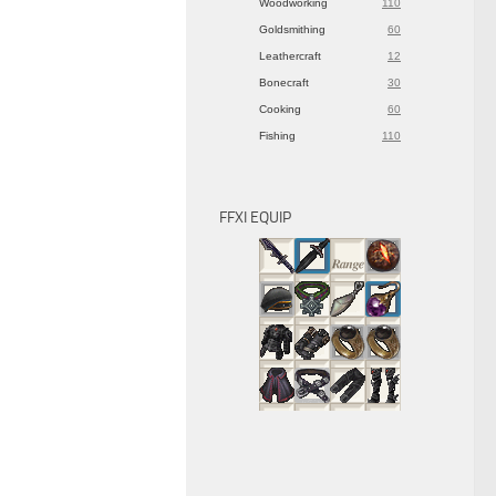
Woodworking
110
Goldsmithing
60
Leathercraft
12
Bonecraft
30
Cooking
60
Fishing
110
FFXI EQUIP