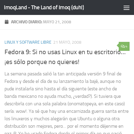
ImoqLand - The Land of Imoq (duh!)
Saltar al contenido
ARCHIVO DIARIO:
MAYO 21, 2008
LINUX Y SOFTWARE LIBRE
21 MAYO, 2008
4
Fedora 9: Si no usas Linux en tu escritorio…
¡es sólo porque no quieres!
La semana pasada salió la tan anticipada versión 9 final de
Fedora y desde el día de su lanzamiento la bajé, aunque no
pude instalarla sino hasta el día siguiente (este ancho de
banda mexicano no ayuda mucho, ¿verdad?). Si tuviera que
describirla con una sola palabra (onomatopeya, en este caso)
sería: wow!. Ya sé que hay una encarnizada guerra santa entre
los linuxeros y muchos alegarán que Ubuntu o alguna otra
distribución son mejores, pero… por el momento déjenme en
paz :P. Yo he usado Fedora desde el primer día en que nació