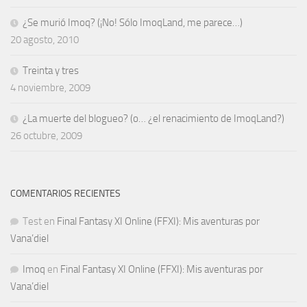
¿Se murió Imoq? (¡No! Sólo ImoqLand, me parece…)
20 agosto, 2010
Treinta y tres
4 noviembre, 2009
¿La muerte del blogueo? (o… ¿el renacimiento de ImoqLand?)
26 octubre, 2009
COMENTARIOS RECIENTES
Test
en
Final Fantasy XI Online (FFXI): Mis aventuras por
Vana’diel
Imoq
en
Final Fantasy XI Online (FFXI): Mis aventuras por
Vana’diel