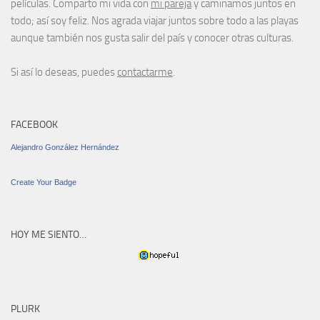
películas. Comparto mi vida con
mi pareja
y caminamos juntos en
todo; así soy feliz. Nos agrada viajar juntos sobre todo a las playas
aunque también nos gusta salir del país y conocer otras culturas.
Si así lo deseas, puedes
contactarme
.
FACEBOOK
Alejandro González Hernández
Create Your Badge
HOY ME SIENTO…
PLURK