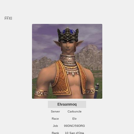
FFXI
Elvaanmoq
Server
Carbuncle
Race
Elv
Job
99DNC/59DRG
Rank
10 San d'Oria