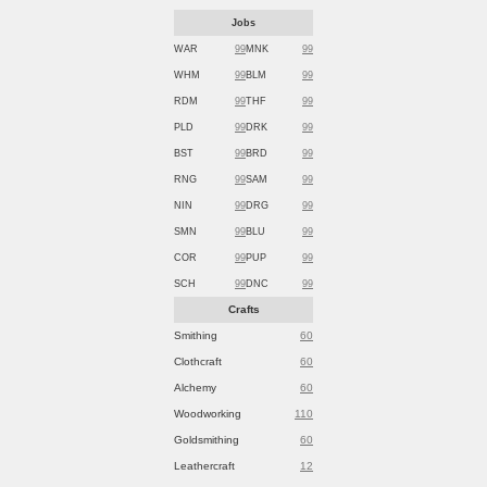
Jobs
WAR
99
MNK
99
WHM
99
BLM
99
RDM
99
THF
99
PLD
99
DRK
99
BST
99
BRD
99
RNG
99
SAM
99
NIN
99
DRG
99
SMN
99
BLU
99
COR
99
PUP
99
SCH
99
DNC
99
Crafts
Smithing
60
Clothcraft
60
Alchemy
60
Woodworking
110
Goldsmithing
60
Leathercraft
12