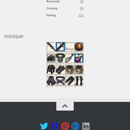
Bonecraft
30
Cooking
60
Fishing
110
FFXI EQUIP