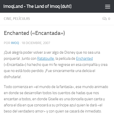
ImoqLand - The Land of Imoq (duh!)
Saltar al contenido
CINE, PELÍCULAS
0
Enchanted («Encantada»)
POR
IMOQ
·
18 DICIEMBRE, 2007
¡Qué alegría poder volver a ver algo de Disney que no sea una
porquería!. Junto con
Ratatouille
, la película de
Enchanted
(«Encantada») ha hecho que mi fe regrese en esa compañía y crea
que no está todo perdido. ¡Fue sinceramente una delicia el
disfrutarla!.
Todo comienza en «el mundo de la fantasía», ese mundo animado
en donde se desarrollan todos los cuentos de hadas que nos
encantan a todos, en donde Giselle es una doncella quien canta y
añora el día en que conocerá a su príncipe azul quien le dará «el
beso del verdadero amor» y con quien se casará de inmediato.