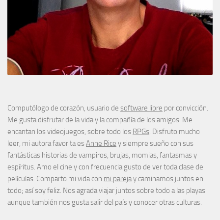
Computólogo de corazón, usuario de
software libre
por convicción.
Me gusta disfrutar de la vida y la compañía de los amigos. Me
encantan los videojuegos, sobre todo los
RPGs
. Disfruto mucho
leer, mi autora favorita es
Anne Rice
y siempre sueño con sus
fantásticas historias de vampiros, brujas, momias, fantasmas y
espíritus. Amo el cine y con frecuencia gusto de ver toda clase de
películas. Comparto mi vida con
mi pareja
y caminamos juntos en
todo; así soy feliz. Nos agrada viajar juntos sobre todo a las playas
aunque también nos gusta salir del país y conocer otras culturas.