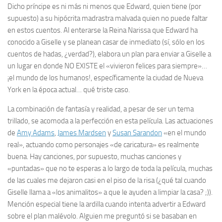
Dicho príncipe es ni más ni menos que Edward, quien tiene (por
supuesto) a su hipócrita madrastra malvada quien no puede faltar
en estos cuentos. Al enterarse la Reina Narissa que Edward ha
conocido a Giselle y se planean casar de inmediato (sí, sólo en los
cuentos de hadas, ¿verdad?), elabora un plan para enviar a Giselle a
un lugar en donde NO EXISTE el «vivieron felices para siempre»…
¡el mundo de los humanos!, específicamente la ciudad de Nueva
York en la época actual… qué triste caso.
La combinación de fantasía y realidad, a pesar de ser un tema
trillado, se acomoda a la perfección en esta película. Las actuaciones
de
Amy Adams
,
James Mardsen
y
Susan Sarandon
«en el mundo
real», actuando como personajes «de caricatura» es realmente
buena. Hay canciones, por supuesto, muchas canciones y
«puntadas» que no te esperas a lo largo de toda la película, muchas
de las cuales me dejaron casi en el piso de la risa (¿qué tal cuando
Giselle llama a «los animalitos» a que le ayuden a limpiar la casa? ;)).
Mención especial tiene la ardilla cuando intenta advertir a Edward
sobre el plan malévolo. Alguien me preguntó si se basaban en