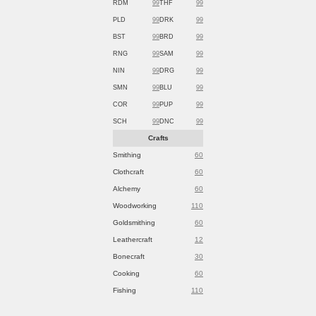
RDM
99
THF
99
PLD
99
DRK
99
BST
99
BRD
99
RNG
99
SAM
99
NIN
99
DRG
99
SMN
99
BLU
99
COR
99
PUP
99
SCH
99
DNC
99
Crafts
Smithing
60
Clothcraft
60
Alchemy
60
Woodworking
110
Goldsmithing
60
Leathercraft
12
Bonecraft
30
Cooking
60
Fishing
110