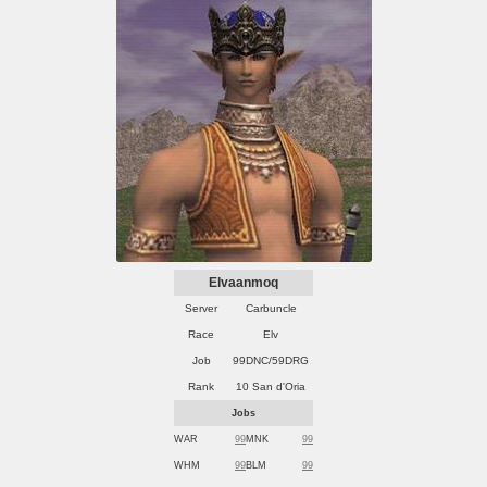
Elvaanmoq
Server
Carbuncle
Race
Elv
Job
99DNC/59DRG
Rank
10 San d'Oria
Jobs
WAR
99
MNK
99
WHM
99
BLM
99