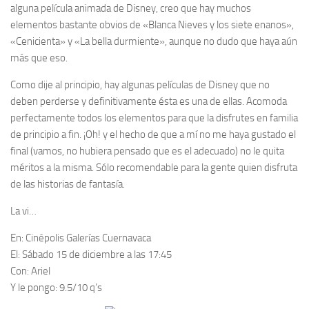
alguna película animada de Disney, creo que hay muchos
elementos bastante obvios de «Blanca Nieves y los siete enanos»,
«Cenicienta» y «La bella durmiente», aunque no dudo que haya aún
más que eso.
Como dije al principio, hay algunas películas de Disney que no
deben perderse y definitivamente ésta es una de ellas. Acomoda
perfectamente todos los elementos para que la disfrutes en familia
de principio a fin. ¡Oh! y el hecho de que a mí no me haya gustado el
final (vamos, no hubiera pensado que es el adecuado) no le quita
méritos a la misma. Sólo recomendable para la gente quien disfruta
de las historias de fantasía.
La vi…
En:
Cinépolis Galerías Cuernavaca
El:
Sábado 15 de diciembre a las 17:45
Con:
Ariel
Y le pongo:
9.5/10 q’s