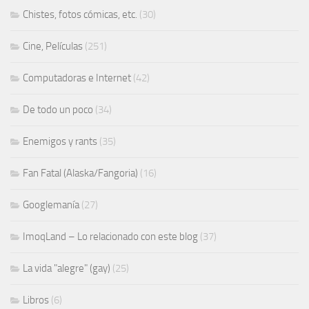
Chistes, fotos cómicas, etc.
(30)
Cine, Películas
(251)
Computadoras e Internet
(42)
De todo un poco
(34)
Enemigos y rants
(35)
Fan Fatal (Alaska/Fangoria)
(16)
Googlemanía
(27)
ImoqLand – Lo relacionado con este blog
(37)
La vida "alegre" (gay)
(25)
Libros
(6)