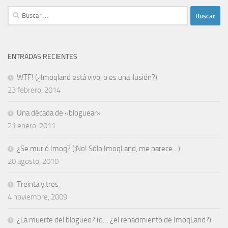
Buscar:
ENTRADAS RECIENTES
WTF! (¿Imoqland está vivo, o es una ilusión?)
23 febrero, 2014
Una década de «bloguear»
21 enero, 2011
¿Se murió Imoq? (¡No! Sólo ImoqLand, me parece…)
20 agosto, 2010
Treinta y tres
4 noviembre, 2009
¿La muerte del blogueo? (o… ¿el renacimiento de ImoqLand?)