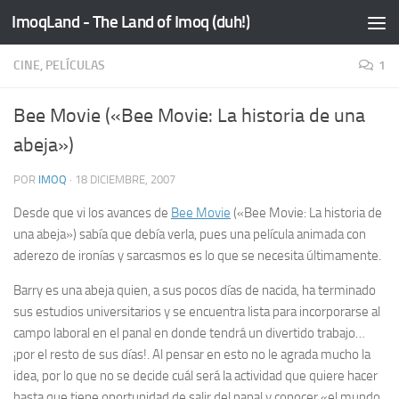
ImoqLand - The Land of Imoq (duh!)
Saltar al contenido
CINE, PELÍCULAS
1
Bee Movie («Bee Movie: La historia de una
abeja»)
POR
IMOQ
·
18 DICIEMBRE, 2007
Desde que vi los avances de
Bee Movie
(«Bee Movie: La historia de
una abeja») sabía que debía verla, pues una película animada con
aderezo de ironías y sarcasmos es lo que se necesita últimamente.
Barry es una abeja quien, a sus pocos días de nacida, ha terminado
sus estudios universitarios y se encuentra lista para incorporarse al
campo laboral en el panal en donde tendrá un divertido trabajo…
¡por el resto de sus días!. Al pensar en esto no le agrada mucho la
idea, por lo que no se decide cuál será la actividad que quiere hacer
hasta que tiene oportunidad de salir del panal y conocer «el mundo