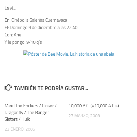
La vi…
En:
Cinépolis Galerías Cuernavaca
El:
Domingo 9 de diciembre a las 22:40
Con:
Ariel
Y le pongo:
9/10 q’s
TAMBIÉN TE PODRÍA GUSTAR...
Meet the Fockers / Closer /
3
10,000 B.C. («10,000 A.C.»)
2
Dragonfly / The Banger
27 MARZO, 2008
Sisters / Hulk
23 ENERO, 2005