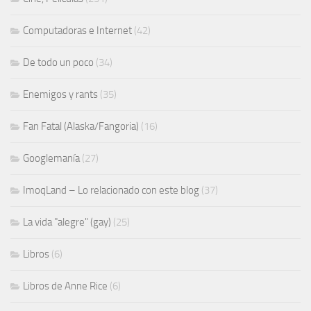
Computadoras e Internet
(42)
De todo un poco
(34)
Enemigos y rants
(35)
Fan Fatal (Alaska/Fangoria)
(16)
Googlemanía
(27)
ImoqLand – Lo relacionado con este blog
(37)
La vida "alegre" (gay)
(25)
Libros
(6)
Libros de Anne Rice
(6)