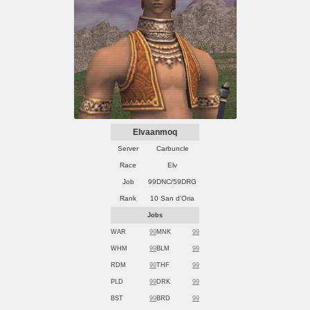
Elvaanmoq
Server
Carbuncle
Race
Elv
Job
99DNC/59DRG
Rank
10 San d'Oria
Jobs
WAR
99
MNK
99
WHM
99
BLM
99
RDM
99
THF
99
PLD
99
DRK
99
BST
99
BRD
99