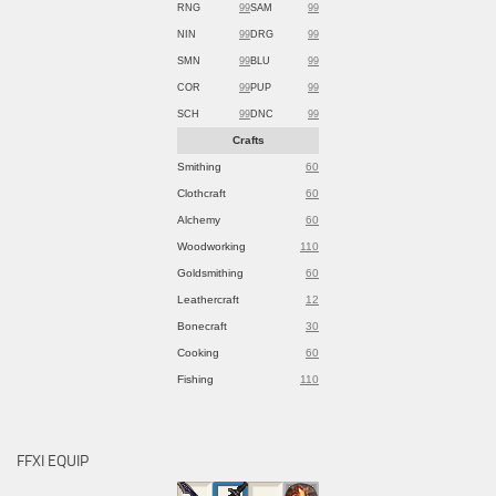
RNG
99
SAM
99
NIN
99
DRG
99
SMN
99
BLU
99
COR
99
PUP
99
SCH
99
DNC
99
Crafts
Smithing
60
Clothcraft
60
Alchemy
60
Woodworking
110
Goldsmithing
60
Leathercraft
12
Bonecraft
30
Cooking
60
Fishing
110
FFXI EQUIP