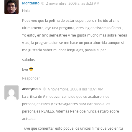
Montanito
2 noviembre, 2006 a las 3:23 AM
Hola
Pues veo que la peli ha de estar super, pero n he ido al cine
ultimamente, oye una pregunta, eres Ing en sistemas Comp. ,
Yo estoy en 9no semestree y me gusta mucho mas sobre redes
y asi, la programacion se me hace un poco aburrida aunque si
me gustarìa saber muchos lenguajes, pasala super
saludos
bye
Responder
anonymous
4 noviembre, 2006 a las 10:41 AM
La crítica de Almodovar coincide que se acabaron los
personajes raros y extravagantes para dar paso a los
personajes REALES. Además Penélope nunca estuvo sobre
actuada.
Tuve que comentar esto poque los unicos films que veo en tu