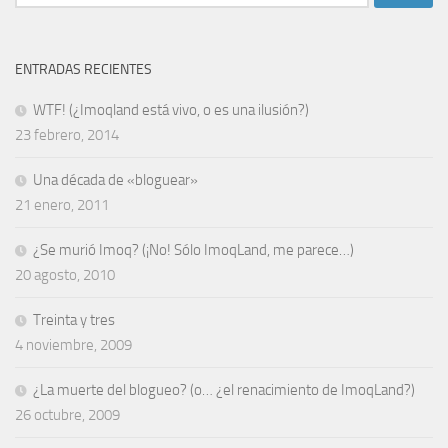
ENTRADAS RECIENTES
WTF! (¿Imoqland está vivo, o es una ilusión?)
23 febrero, 2014
Una década de «bloguear»
21 enero, 2011
¿Se murió Imoq? (¡No! Sólo ImoqLand, me parece…)
20 agosto, 2010
Treinta y tres
4 noviembre, 2009
¿La muerte del blogueo? (o… ¿el renacimiento de ImoqLand?)
26 octubre, 2009