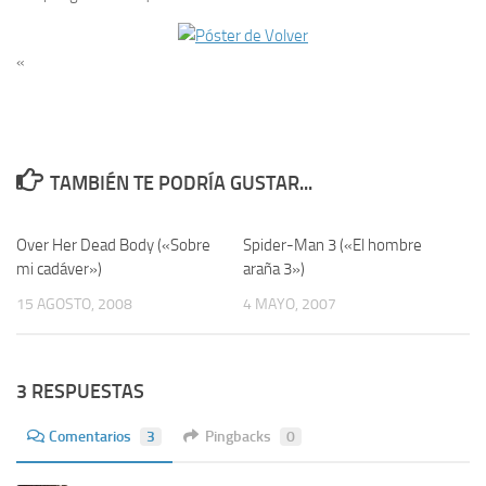
«
TAMBIÉN TE PODRÍA GUSTAR...
Over Her Dead Body («Sobre
0
Spider-Man 3 («El hombre
8
mi cadáver»)
araña 3»)
15 AGOSTO, 2008
4 MAYO, 2007
3 RESPUESTAS
Comentarios
3
Pingbacks
0