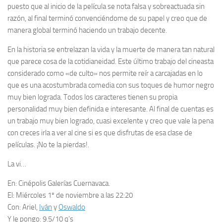
puesto que al inicio de la película se nota falsa y sobreactuada sin
razón, al final terminó convenciéndome de su papel y creo que de
manera global terminó haciendo un trabajo decente.
En la historia se entrelazan la vida y la muerte de manera tan natural
que parece cosa de la cotidianeidad. Este último trabajo del cineasta
considerado como «de culto» nos permite reír a carcajadas en lo
que es una acostumbrada comedia con sus toques de humor negro
muy bien lograda. Todos los caracteres tienen su propia
personalidad muy bien definida e interesante. Al final de cuentas es
un trabajo muy bien logrado,
cuasi
excelente y creo que vale la pena
con creces irla a ver al cine si es que disfrutas de esa clase de
películas. ¡No te la pierdas!.
La vi…
En:
Cinépolis Galerías Cuernavaca.
El:
Miércoles 1º de noviembre a las 22:20
Con:
Ariel,
Iván
y
Oswaldo
Y le pongo:
9.5/10 q’s