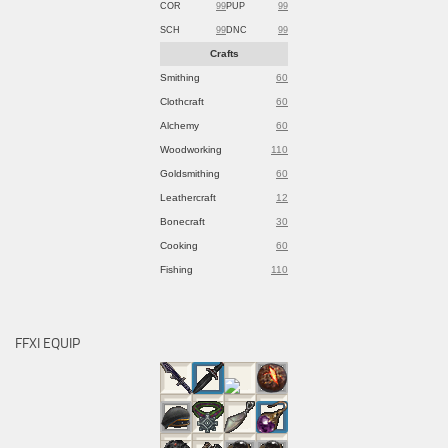
COR
99
PUP
99
SCH
99
DNC
99
Crafts
Smithing
60
Clothcraft
60
Alchemy
60
Woodworking
110
Goldsmithing
60
Leathercraft
12
Bonecraft
30
Cooking
60
Fishing
110
FFXI EQUIP