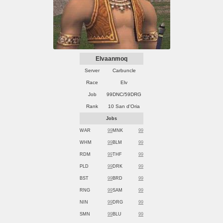
Elvaanmoq
Server
Carbuncle
Race
Elv
Job
99DNC/59DRG
Rank
10 San d'Oria
Jobs
WAR
99
MNK
99
WHM
99
BLM
99
RDM
99
THF
99
PLD
99
DRK
99
BST
99
BRD
99
RNG
99
SAM
99
NIN
99
DRG
99
SMN
99
BLU
99