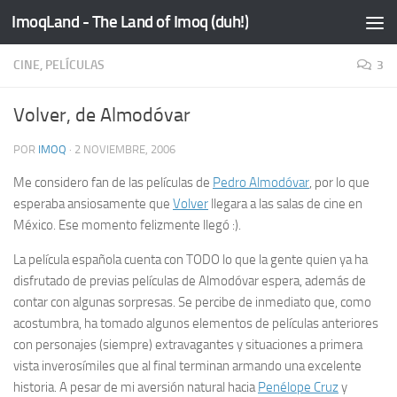
ImoqLand - The Land of Imoq (duh!)
Saltar al contenido
CINE, PELÍCULAS
3
Volver, de Almodóvar
POR
IMOQ
·
2 NOVIEMBRE, 2006
Me considero
fan
de las películas de
Pedro Almodóvar
, por lo que
esperaba ansiosamente que
Volver
llegara a las salas de cine en
México. Ese momento felizmente llegó :).
La película española cuenta con TODO lo que la gente quien ya ha
disfrutado de previas películas de Almodóvar espera, además de
contar con algunas sorpresas. Se percibe de inmediato que, como
acostumbra, ha tomado algunos elementos de películas anteriores
con personajes (siempre) extravagantes y situaciones a primera
vista inverosímiles que al final terminan armando una excelente
historia. A pesar de mi aversión natural hacia
Penélope Cruz
y