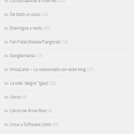
Computadoras e Internet
(42)
De todo un poco
(34)
Enemigos y rants
(35)
Fan Fatal (Alaska/Fangoria)
(16)
Googlemanía
(27)
ImoqLand – Lo relacionado con este blog
(37)
La vida "alegre" (gay)
(25)
Libros
(6)
Libros de Anne Rice
(6)
Linux y Software Libre
(35)