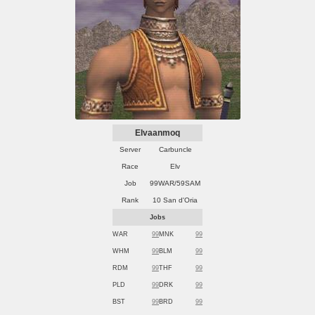
Elvaanmoq
Server
Carbuncle
Race
Elv
Job
99WAR/59SAM
Rank
10 San d'Oria
Jobs
WAR
99
MNK
99
WHM
99
BLM
99
RDM
99
THF
99
PLD
99
DRK
99
BST
99
BRD
99