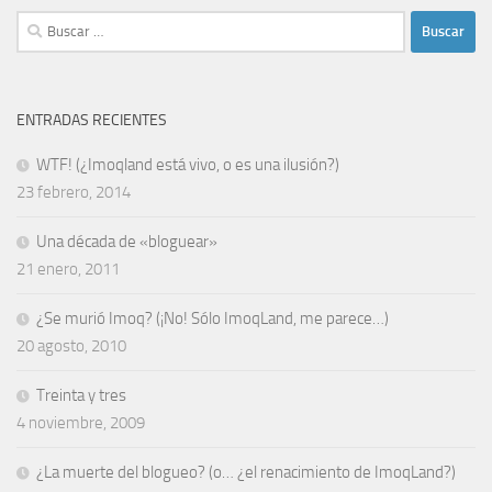
Buscar:
ENTRADAS RECIENTES
WTF! (¿Imoqland está vivo, o es una ilusión?)
23 febrero, 2014
Una década de «bloguear»
21 enero, 2011
¿Se murió Imoq? (¡No! Sólo ImoqLand, me parece…)
20 agosto, 2010
Treinta y tres
4 noviembre, 2009
¿La muerte del blogueo? (o… ¿el renacimiento de ImoqLand?)