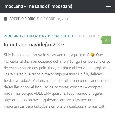
ImoqLand - The Land of Imoq (duh!)
Saltar al contenido
ARCHIVO DIARIO:
DICIEMBRE 18, 2007
IMOQLAND - LO RELACIONADO CON ESTE BLOG
18 DICIEMBRE, 2007
1
ImoqLand navideño 2007
Si lo hago cada año ya lo veías venir… ¿a poco no?
Qué
increíble, el día más ocupado del año y tengo tiempo suficiente
de escribir sobre dos películas y cambiar el tema de ImoqLand…
¿será cierto que trabajo mejor bajo presión? En fin, ¡felices
fiestas a todos!. (Y claro, no puede faltar mi comentario… no se
dejen llevar por el impulso de comprar, comprar y comprar
nada más porque «DEBEN» querer a todo mundo y regalar
algo en estas fechas… ¡quieran siempre a las personas
importantes para ustedes siempre, en cualquier momento!).