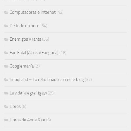
Computadoras e Internet
(42)
De todo un poco
(34)
Enemigos y rants
(35)
Fan Fatal (Alaska/Fangoria)
(16)
Googlemanía
(27)
ImoqLand – Lo relacionado con este blog
(37)
La vida "alegre" (gay)
(25)
Libros
(6)
Libros de Anne Rice
(6)