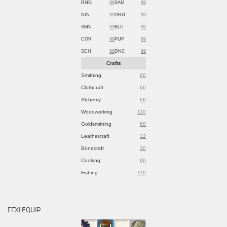
RNG
99
SAM
99
NIN
99
DRG
99
SMN
99
BLU
99
COR
99
PUP
99
SCH
99
DNC
99
Crafts
Smithing
60
Clothcraft
60
Alchemy
60
Woodworking
110
Goldsmithing
60
Leathercraft
12
Bonecraft
30
Cooking
60
Fishing
110
FFXI EQUIP