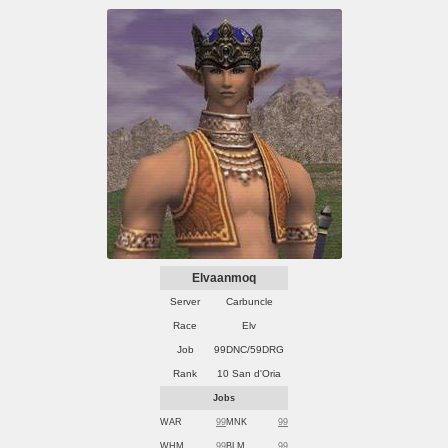
Elvaanmoq
Server
Carbuncle
Race
Elv
Job
99DNC/59DRG
Rank
10 San d'Oria
Jobs
WAR
99
MNK
99
WHM
99
BLM
99