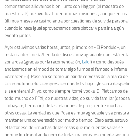
comenzamos a llevarnos bien. Junto con Haggen (el maestro de
maestros :P) me ayudó a hacer muchas misiones y aunque en los
últimos meses ya casi no entra por cuestiones de su vida personal,
cuando lo hace igual aprovechamos para platicar y para ir a algún
evento juntos.
Ayer estuvimos varias horas juntos, primero en «El Péndulo», un
restaurante/librería/tienda de discos muy agradable que está en la
zona rosa (¡gracias por la recomendación,
Lalo
!) y como después
andábamos en el
mood
de tomar algo fuimos al famoso e infame
«Almacén» ;). Pose ahí se tomó un par de cervezas de la marca de
la competencia de la empresa en donde trabaja… ¡lo van a despedir
si se enteran! :P; yo, como siempre, tomé vodka :D. Platicamos de
todo: mucho de FFXI, de nuestras vidas, de su vida familiar (esposa,
chilpayate, hermano), de las relaciones de pareja entre muchas
otras cosas. La verdad es que Pose es muy agradable y se presta a
mantener una conversación por mucho tiempo. Claro está, estuvo
el factor ése de «muchas de las cosas que me cuentas ya las sé
porque leo ImoqLand» pero de todas maneras, eso puede ser una