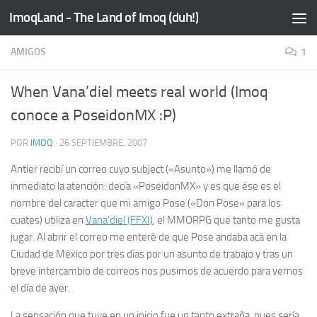
ImoqLand - The Land of Imoq (duh!)
Saltar al contenido
AMIGOS
1
When Vana’diel meets real world (Imoq
conoce a PoseidonMX :P)
POR
IMOQ
·
26 SEPTIEMBRE, 2007
Antier recibí un correo cuyo
subject
(«Asunto») me llamó de
inmediato la atención: decía «PoseidonMX» y es que ése es el
nombre del caracter que mi amigo Pose («Don Pose» para los
cuates) utiliza en
Vana’diel (FFXI)
, el MMORPG que tanto me gusta
jugar. Al abrir el correo me enteré de que Pose andaba acá en la
Ciudad de México por tres días por un asunto de trabajo y tras un
breve intercambio de correos nos pusimos de acuerdo para vernos
el día de ayer.
La sensación que tuve en un inicio fue un tanto extraña, pues sería