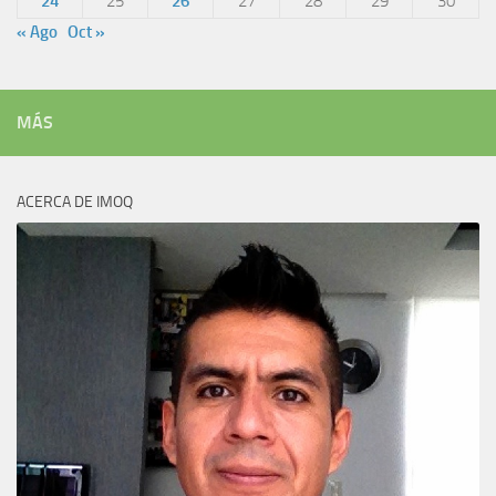
24
25
26
27
28
29
30
« Ago
Oct »
MÁS
ACERCA DE IMOQ