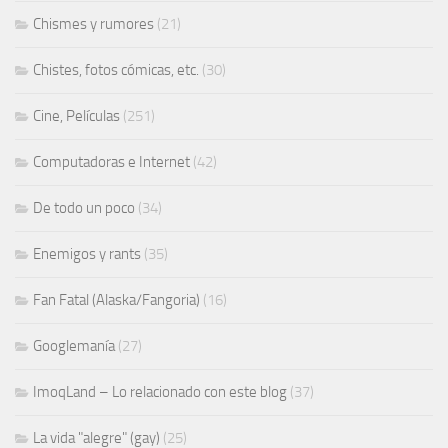
Chismes y rumores
(21)
Chistes, fotos cómicas, etc.
(30)
Cine, Películas
(251)
Computadoras e Internet
(42)
De todo un poco
(34)
Enemigos y rants
(35)
Fan Fatal (Alaska/Fangoria)
(16)
Googlemanía
(27)
ImoqLand – Lo relacionado con este blog
(37)
La vida "alegre" (gay)
(25)