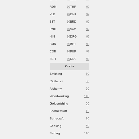
RDM
99
THF
99
PLD
99
DRK
99
BST
99
BRD
99
RNG
99
SAM
99
NIN
99
DRG
99
SMN
99
BLU
99
COR
99
PUP
99
SCH
99
DNC
99
Crafts
Smithing
60
Clothcraft
60
Alchemy
60
Woodworking
110
Goldsmithing
60
Leathercraft
12
Bonecraft
30
Cooking
60
Fishing
110