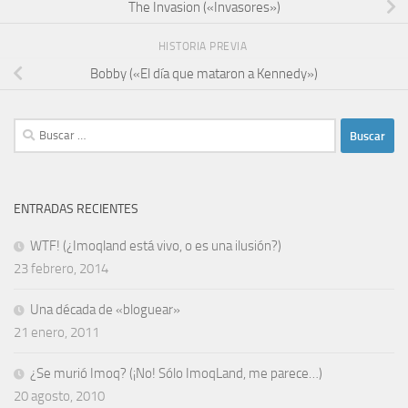
The Invasion («Invasores»)
HISTORIA PREVIA
Bobby («El día que mataron a Kennedy»)
Buscar:
ENTRADAS RECIENTES
WTF! (¿Imoqland está vivo, o es una ilusión?)
23 febrero, 2014
Una década de «bloguear»
21 enero, 2011
¿Se murió Imoq? (¡No! Sólo ImoqLand, me parece…)
20 agosto, 2010