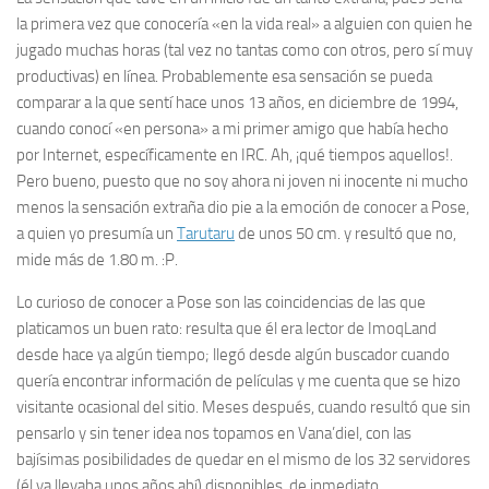
la primera vez que conocería «en la vida real» a alguien con quien he
jugado muchas horas (tal vez no tantas como con otros, pero sí muy
productivas) en línea. Probablemente esa sensación se pueda
comparar a la que sentí hace unos 13 años, en diciembre de 1994,
cuando conocí «en persona» a mi primer amigo que había hecho
por Internet, específicamente en IRC. Ah, ¡qué tiempos aquellos!.
Pero bueno, puesto que no soy ahora ni joven ni inocente ni mucho
menos la sensación extraña dio pie a la emoción de conocer a Pose,
a quien yo presumía un
Tarutaru
de unos 50 cm. y resultó que no,
mide más de 1.80 m. :P.
Lo curioso de conocer a Pose son las coincidencias de las que
platicamos un buen rato: resulta que él era lector de ImoqLand
desde hace ya algún tiempo; llegó desde algún buscador cuando
quería encontrar información de películas y me cuenta que se hizo
visitante ocasional del sitio. Meses después, cuando resultó que sin
pensarlo y sin tener idea nos topamos en Vana’diel, con las
bajísimas posibilidades de quedar en el mismo de los 32 servidores
(él ya llevaba unos años ahí) disponibles, de inmediato