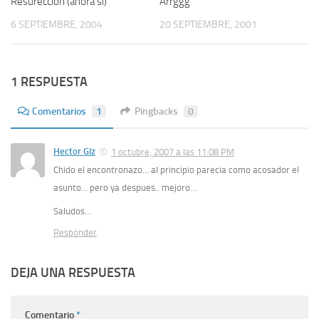
Resurección (ahora sí)
0
Arrggg
0
6 SEPTIEMBRE, 2004
20 SEPTIEMBRE, 2001
1 RESPUESTA
Comentarios
1
Pingbacks
0
Hector Glz
1 octubre, 2007 a las 11:08 PM
Chido el encontronazo… al principio parecia como acosador el
asunto… pero ya despues.. mejoro…
Saludos…
Responder
DEJA UNA RESPUESTA
Comentario
*