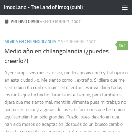
ImoqLand - The Land of Imoq (duh!)
Saltar al contenido
ARCHIVO DIARIO:
SEPTIEMBRE 7, 2007
MI VIDA EN CHILANGOLANDIA
7 SEPTIEMBRE, 2007
1
Medio año en chilangolandia (¿puedes
creerlo?)
Ayer cumplí seis meses, o sea, medio año viviendo y trabajando
en esta ciudad :-o. Me siento como… extraño. Si dijera que me
siento bien (lo cual es muy cierto) entonces invalidaría todos
los rants que he hecho durante este tiempo, pero también si
dijera que me siento mal, mentiría vilmente pues mi trabajo no
podría ser mejor y algunas de las satisfacciones que he tenido
aquí también han sido grandes. Puedo, pues, dejarlo en que
han sido meses de adaptación (después de un brusco cambio
de estilo de vida) y de aprendizaje. A pesar de mis aventuras,