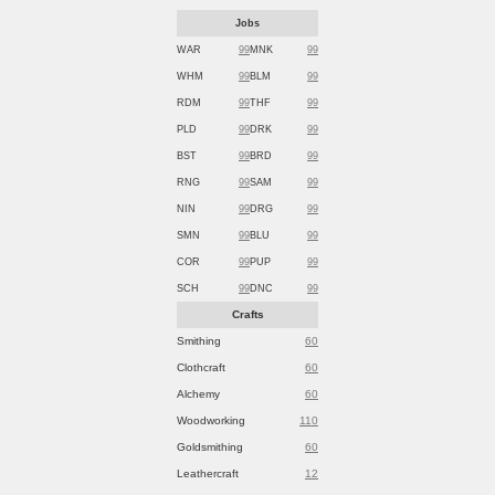
Jobs
WAR
99
MNK
99
WHM
99
BLM
99
RDM
99
THF
99
PLD
99
DRK
99
BST
99
BRD
99
RNG
99
SAM
99
NIN
99
DRG
99
SMN
99
BLU
99
COR
99
PUP
99
SCH
99
DNC
99
Crafts
Smithing
60
Clothcraft
60
Alchemy
60
Woodworking
110
Goldsmithing
60
Leathercraft
12