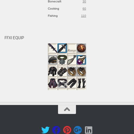
Bonecraft
30
Cooking
60
Fishing
110
FFXI EQUIP