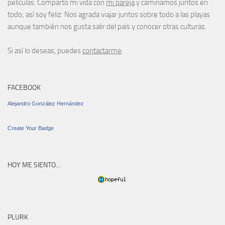
películas. Comparto mi vida con
mi pareja
y caminamos juntos en
todo; así soy feliz. Nos agrada viajar juntos sobre todo a las playas
aunque también nos gusta salir del país y conocer otras culturas.
Si así lo deseas, puedes
contactarme
.
FACEBOOK
Alejandro González Hernández
Create Your Badge
HOY ME SIENTO…
PLURK