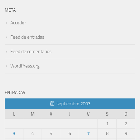
META
Acceder
Feed de entradas
Feed de comentarios
WordPress.org
ENTRADAS
septiembre 2007
L
M
X
J
V
S
D
1
2
3
4
5
6
7
8
9