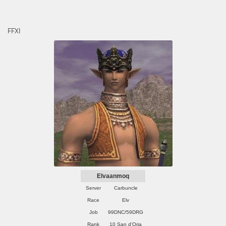
FFXI
Elvaanmoq
Server
Carbuncle
Race
Elv
Job
99DNC/59DRG
Rank
10 San d'Oria