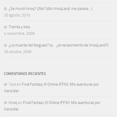
¿Se murió Imoq? (¡No! Sólo ImoqLand, me parece…)
20 agosto, 2010
Treinta y tres
4 noviembre, 2009
¿La muerte del blogueo? (o… ¿el renacimiento de ImoqLand?)
26 octubre, 2009
COMENTARIOS RECIENTES
Test
en
Final Fantasy XI Online (FFXI): Mis aventuras por
Vana’diel
Imoq
en
Final Fantasy XI Online (FFXI): Mis aventuras por
Vana’diel