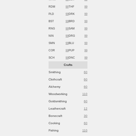
RDM
99
THF
99
PLD
99
DRK
99
BST
99
BRD
99
RNG
99
SAM
99
NIN
99
DRG
99
SMN
99
BLU
99
COR
99
PUP
99
SCH
99
DNC
99
Crafts
Smithing
60
Clothcraft
60
Alchemy
60
Woodworking
110
Goldsmithing
60
Leathercraft
12
Bonecraft
30
Cooking
60
Fishing
110