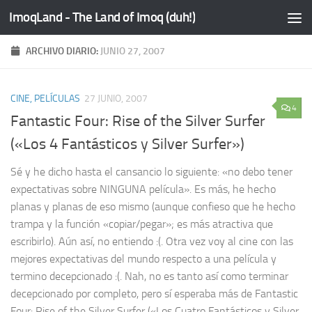
ImoqLand - The Land of Imoq (duh!)
Saltar al contenido
ARCHIVO DIARIO:
JUNIO 27, 2007
CINE, PELÍCULAS
27 JUNIO, 2007
4
Fantastic Four: Rise of the Silver Surfer
(«Los 4 Fantásticos y Silver Surfer»)
Sé y he dicho hasta el cansancio lo siguiente: «no debo tener
expectativas sobre NINGUNA película». Es más, he hecho
planas y planas de eso mismo (aunque confieso que he hecho
trampa y la función «copiar/pegar»; es más atractiva que
escribirlo). Aún así, no entiendo :(. Otra vez voy al cine con las
mejores expectativas del mundo respecto a una película y
termino decepcionado :(. Nah, no es tanto así como terminar
decepcionado por completo, pero sí esperaba más de Fantastic
Four: Rise of the Silver Surfer («Los Cuatro Fantásticos y Silver