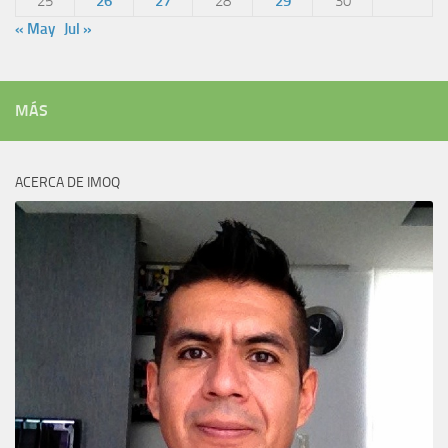
25
26
27
28
29
30
« May
Jul »
MÁS
ACERCA DE IMOQ