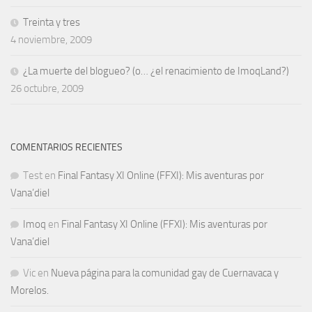
Treinta y tres
4 noviembre, 2009
¿La muerte del blogueo? (o… ¿el renacimiento de ImoqLand?)
26 octubre, 2009
COMENTARIOS RECIENTES
Test
en
Final Fantasy XI Online (FFXI): Mis aventuras por
Vana’diel
Imoq
en
Final Fantasy XI Online (FFXI): Mis aventuras por
Vana’diel
Vic
en
Nueva página para la comunidad gay de Cuernavaca y
Morelos.