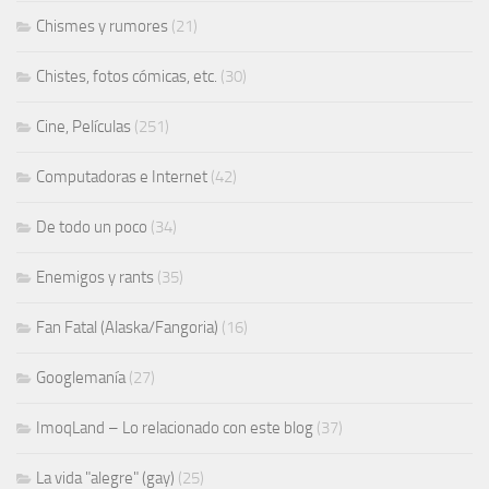
Chismes y rumores
(21)
Chistes, fotos cómicas, etc.
(30)
Cine, Películas
(251)
Computadoras e Internet
(42)
De todo un poco
(34)
Enemigos y rants
(35)
Fan Fatal (Alaska/Fangoria)
(16)
Googlemanía
(27)
ImoqLand – Lo relacionado con este blog
(37)
La vida "alegre" (gay)
(25)