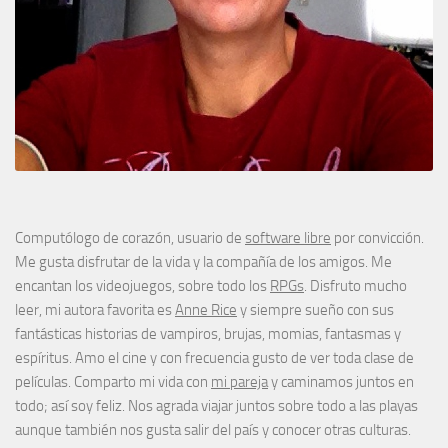
Computólogo de corazón, usuario de
software libre
por convicción.
Me gusta disfrutar de la vida y la compañía de los amigos. Me
encantan los videojuegos, sobre todo los
RPGs
. Disfruto mucho
leer, mi autora favorita es
Anne Rice
y siempre sueño con sus
fantásticas historias de vampiros, brujas, momias, fantasmas y
espíritus. Amo el cine y con frecuencia gusto de ver toda clase de
películas. Comparto mi vida con
mi pareja
y caminamos juntos en
todo; así soy feliz. Nos agrada viajar juntos sobre todo a las playas
aunque también nos gusta salir del país y conocer otras culturas.