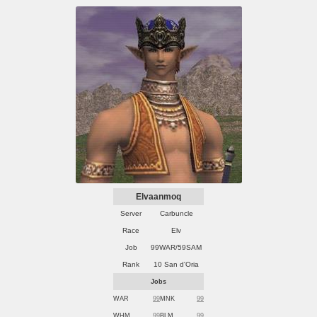
Elvaanmoq
Server
Carbuncle
Race
Elv
Job
99WAR/59SAM
Rank
10 San d'Oria
Jobs
WAR
99
MNK
99
WHM
99
BLM
99