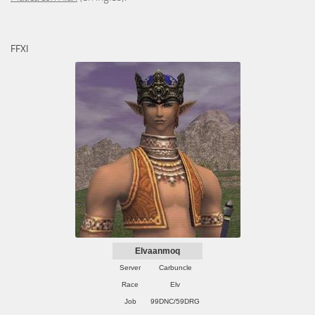
FFXI
Elvaanmoq
Server
Carbuncle
Race
Elv
Job
99DNC/59DRG