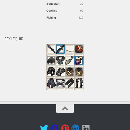
Bonecraft
30
Cooking
60
Fishing
110
FFXI EQUIP