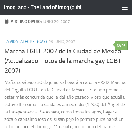
ImoqLand - The Land of Imoq (duh!)
Saltar al contenido
ARCHIVO DIARIO:
JUNIO 29, 2007
LA VIDA "ALEGRE" (GAY)
29 JUNIO, 2007
26
Marcha LGBT 2007 de la Ciudad de México
(Actualizado: Fotos de la marcha gay LGBT
2007)
Mañana sábado 30 de junio se llevará a cabo la «XXIX Marcha
del Orgullo LGBT» en la Ciudad de México. Este año promete
estar más concurrida que la del año pasado, y eso que aquella
estuvo llenísima. La salida es a medio día (12:00) del Ángel de
la Independencia. Se espera, como todos los años, llegar al
zócalo capitalino (eso es, si san peje lo permite pues habrá un
mitin político el domingo 1º de julio, «a un año del fraude