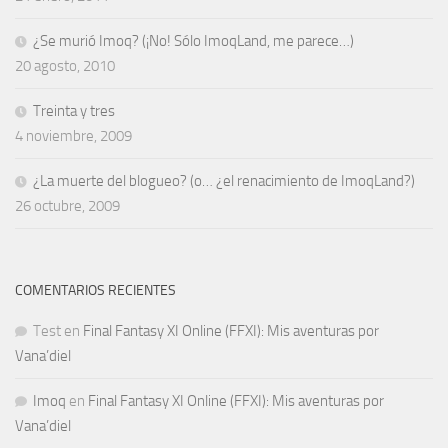
¿Se murió Imoq? (¡No! Sólo ImoqLand, me parece…)
20 agosto, 2010
Treinta y tres
4 noviembre, 2009
¿La muerte del blogueo? (o… ¿el renacimiento de ImoqLand?)
26 octubre, 2009
COMENTARIOS RECIENTES
Test
en
Final Fantasy XI Online (FFXI): Mis aventuras por
Vana’diel
Imoq
en
Final Fantasy XI Online (FFXI): Mis aventuras por
Vana’diel