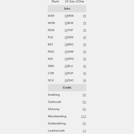
Rank
10 San d'Oria
Jobs
WAR
99
MNK
99
WHM
99
BLM
99
RDM
99
THF
99
PLD
99
DRK
99
BST
99
BRD
99
RNG
99
SAM
99
NIN
99
DRG
99
SMN
99
BLU
99
COR
99
PUP
99
SCH
99
DNC
99
Crafts
Smithing
60
Clothcraft
60
Alchemy
60
Woodworking
110
Goldsmithing
60
Leathercraft
12