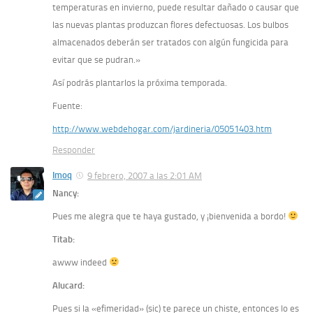
temperaturas en invierno, puede resultar dañado o causar que
las nuevas plantas produzcan flores defectuosas. Los bulbos
almacenados deberán ser tratados con algún fungicida para
evitar que se pudran.»
Así podrás plantarlos la próxima temporada.
Fuente:
http://www.webdehogar.com/jardineria/05051403.htm
Responder
Imoq
9 febrero, 2007 a las 2:01 AM
Nancy:
Pues me alegra que te haya gustado, y ¡bienvenida a bordo!
Titab:
awww indeed
Alucard:
Pues si la «efimeridad» (sic) te parece un chiste, entonces lo es