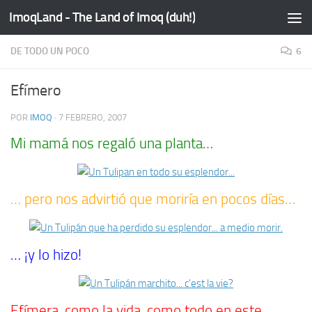
ImoqLand - The Land of Imoq (duh!)
Saltar al contenido
DE TODO UN POCO
6
Efímero
POR
IMOQ
·
7 FEBRERO, 2007
Mi mamá nos regaló una planta…
… pero nos advirtió que moriría en pocos días…
… ¡y lo hizo!
Efímera, como la vida, como todo en este