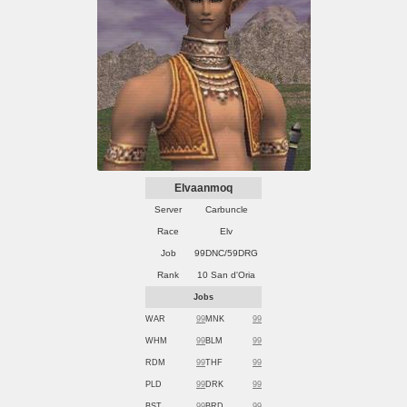
Elvaanmoq
Server
Carbuncle
Race
Elv
Job
99DNC/59DRG
Rank
10 San d'Oria
Jobs
WAR
99
MNK
99
WHM
99
BLM
99
RDM
99
THF
99
PLD
99
DRK
99
BST
99
BRD
99