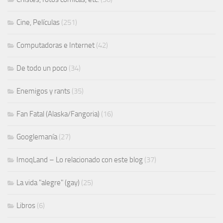
Cine, Películas
(251)
Computadoras e Internet
(42)
De todo un poco
(34)
Enemigos y rants
(35)
Fan Fatal (Alaska/Fangoria)
(16)
Googlemanía
(27)
ImoqLand – Lo relacionado con este blog
(37)
La vida "alegre" (gay)
(25)
Libros
(6)