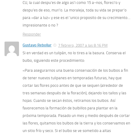
CU, la cual despu’es de algo as’i como 15 a~nos, floreci’o y
despu’es de eso, muri’o. La moraleja, toda su vida se prepar’o
para «dar a luz» y ese es el ‘unico proposito de su crecimiento…
impresionante o no ?
Responder
Gustavo Rebollar
7 febrero, 2007 a las 8:16 PM
Si en verdad es un tulipán, no lo tires a la basura. Conserva el
bulbo, siguiendo este procedimiento:
«Para asegurarnos una buena conservación de los bulbos a fin
de tener nuevos tulipanes en temporadas futuras, hay que
cortar las flores poco antes de que se sequen (alrededor de
tres semanas después de la floración), dejando los tallos y las
hojas. Cuando se secan éstos, retiramos los bulbos. Así
favorecemos la formación de bulbillos para plantar en la
próxima temporada. Pasado un mes y medio después de cortar
las flores, quitamos los bulbos de la tierra y los conservamos en
un sitio frío y seco. Si el bulbo se ve sometido a altas