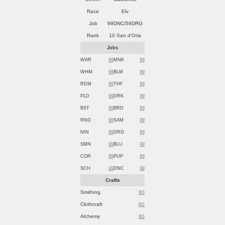
Race
Elv
Job
99DNC/59DRG
Rank
10 San d'Oria
Jobs
WAR
99
MNK
99
WHM
99
BLM
99
RDM
99
THF
99
PLD
99
DRK
99
BST
99
BRD
99
RNG
99
SAM
99
NIN
99
DRG
99
SMN
99
BLU
99
COR
99
PUP
99
SCH
99
DNC
99
Crafts
Smithing
60
Clothcraft
60
Alchemy
60