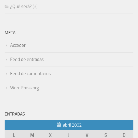
¿Qué será?
(3)
META
Acceder
Feed de entradas
Feed de comentarios
WordPress.org
ENTRADAS
abril 2002
L
M
X
J
V
S
D