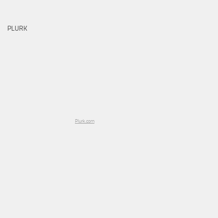
PLURK
Plurk.com