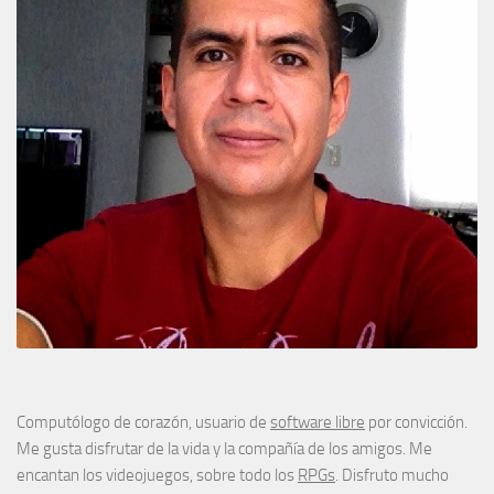
Computólogo de corazón, usuario de
software libre
por convicción.
Me gusta disfrutar de la vida y la compañía de los amigos. Me
encantan los videojuegos, sobre todo los
RPGs
. Disfruto mucho