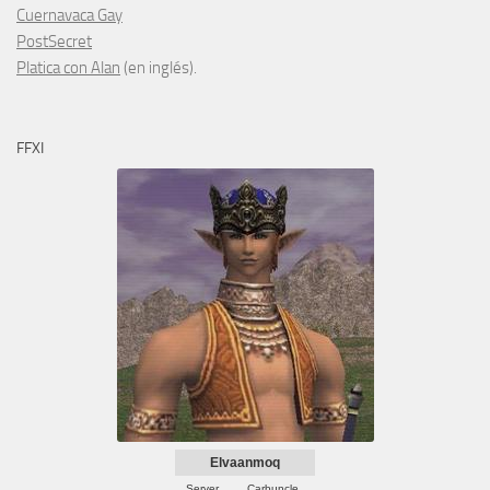
Cuernavaca Gay
PostSecret
Platica con Alan
(en inglés).
FFXI
Elvaanmoq
Server
Carbuncle