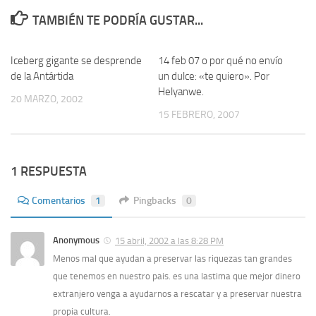
TAMBIÉN TE PODRÍA GUSTAR...
Iceberg gigante se desprende
1
14 feb 07 o por qué no envío
4
de la Antártida
un dulce: «te quiero». Por
Helyanwe.
20 MARZO, 2002
15 FEBRERO, 2007
1 RESPUESTA
Comentarios
1
Pingbacks
0
Anonymous
15 abril, 2002 a las 8:28 PM
Menos mal que ayudan a preservar las riquezas tan grandes
que tenemos en nuestro pais. es una lastima que mejor dinero
extranjero venga a ayudarnos a rescatar y a preservar nuestra
propia cultura.