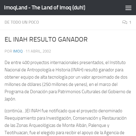
ImoqLand - The Land of Imoq (duh!)
Saltar al contenido
DE TODO UN POCO
1
EL INAH RESULTO GANADOR
POR
IMOQ
·
11 ABRIL, 2002
De entre 400 proyectos internacionales presentados, el Instituto
Nacional de Antropología e Historia (INAH) resultó ganador para
obtener equipo de alta tecnología por un valor aproximado de dos
millones de dólares (250 millones de yenes), en el marco del
Programa de Donación para Patrimonios Culturales del Gobierno de
Japón.
(continúa…)
El INAH fue notificado que el proyecto denominado
Reequipamiento para Investigación, Conservación y Restauración
de las Zonas Arqueológicas de Monte Albán, Palenque y
Teotihuacan, fue el elegido para recibir el apoyo de la Agencia de