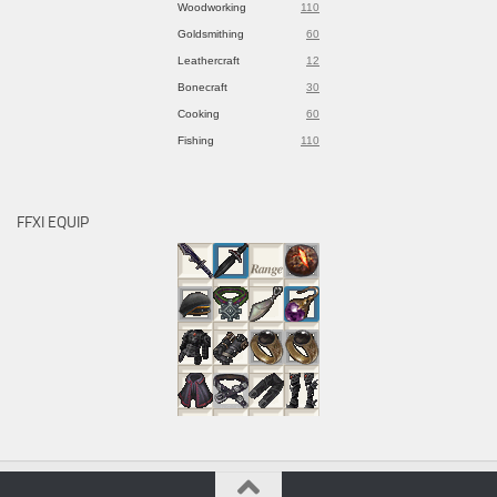
Woodworking
110
Goldsmithing
60
Leathercraft
12
Bonecraft
30
Cooking
60
Fishing
110
FFXI EQUIP