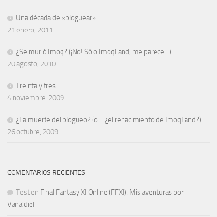
Una década de «bloguear»
21 enero, 2011
¿Se murió Imoq? (¡No! Sólo ImoqLand, me parece…)
20 agosto, 2010
Treinta y tres
4 noviembre, 2009
¿La muerte del blogueo? (o… ¿el renacimiento de ImoqLand?)
26 octubre, 2009
COMENTARIOS RECIENTES
Test
en
Final Fantasy XI Online (FFXI): Mis aventuras por
Vana’diel