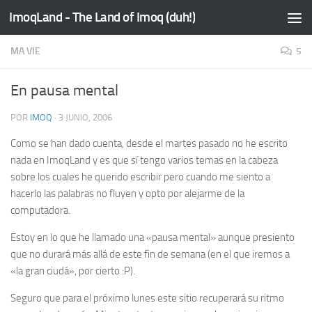
ImoqLand - The Land of Imoq (duh!)
Saltar al contenido
MA VIE
5
En pausa mental
POR
IMOQ
·
3 JUNIO, 2006
Como se han dado cuenta, desde el martes pasado no he escrito
nada en ImoqLand y es que sí tengo varios temas en la cabeza
sobre los cuales he querido escribir pero cuando me siento a
hacerlo las palabras no fluyen y opto por alejarme de la
computadora.
Estoy en lo que he llamado una «pausa mental» aunque presiento
que no durará más allá de este fin de semana (en el que iremos a
«la gran ciudá», por cierto :P).
Seguro que para el próximo lunes este sitio recuperará su ritmo