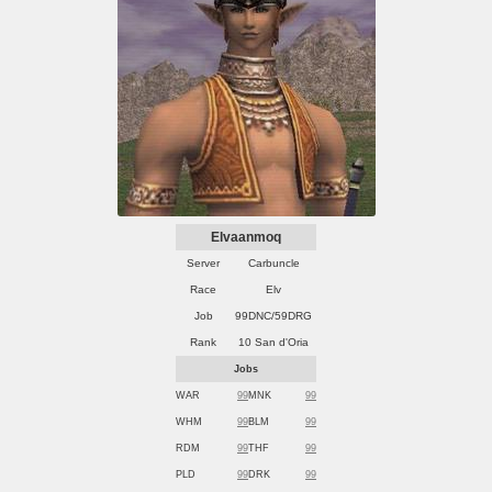
Elvaanmoq
Server
Carbuncle
Race
Elv
Job
99DNC/59DRG
Rank
10 San d'Oria
Jobs
WAR
99
MNK
99
WHM
99
BLM
99
RDM
99
THF
99
PLD
99
DRK
99