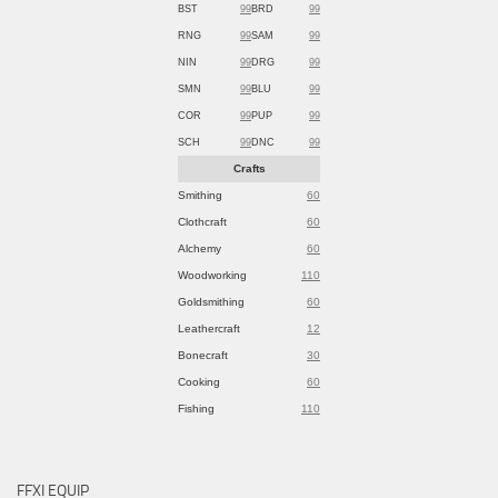
BST
99
BRD
99
RNG
99
SAM
99
NIN
99
DRG
99
SMN
99
BLU
99
COR
99
PUP
99
SCH
99
DNC
99
Crafts
Smithing
60
Clothcraft
60
Alchemy
60
Woodworking
110
Goldsmithing
60
Leathercraft
12
Bonecraft
30
Cooking
60
Fishing
110
FFXI EQUIP