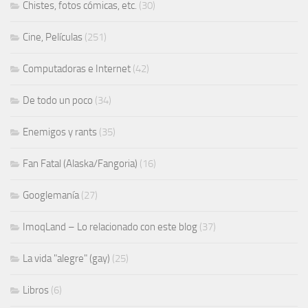
Chistes, fotos cómicas, etc.
(30)
Cine, Películas
(251)
Computadoras e Internet
(42)
De todo un poco
(34)
Enemigos y rants
(35)
Fan Fatal (Alaska/Fangoria)
(16)
Googlemanía
(27)
ImoqLand – Lo relacionado con este blog
(37)
La vida "alegre" (gay)
(25)
Libros
(6)