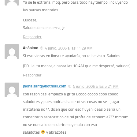
Ya se le extraña Imoq, pero para todo hay tiempo, incluyendo
las pausas mentales..
Cuidese,
Saludos desde cuerna, je!
Responder
Anónimo
4 junio, 2006 a las 11:29 AM
Si estuvieras en linea te ayudaría, no te he visto. Saludos.
(PD: Lei tu mensaje hasta las 10 AM que me desperté, saludos)
Responder
jhonalsant@hotmail.com
5 junio, 2006 a las 5:21 PM
con razon casi empiezo a grita Ecooo coooo cooo coooo
saludotes y pues podrias hacer otras cosas no se… jugar
matatena no??, dicen que con eso fluyen ideas o seria un
comentario saracastico de mi profra de economia??? mmmm
no se nunca lo descubrire soy malo con eso
saludotes
y abrazotes