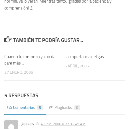
normal, ya lo verán. Mientras tanto, ¡gracias por la paciencia y
comprensión! ;).
TAMBIÉN TE PODRÍA GUSTAR...
Cuando tu memoria ya no da
2
La importancia del gas
11
para más…
6 ABRIL, 2006
27 ENERO, 2005
5 RESPUESTAS
Comentarios
5
Pingbacks
0
jappapv
4 junio, 2006 a las 12:45 AM