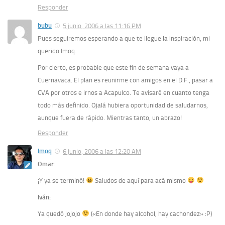
Responder
bubu
5 junio, 2006 a las 11:16 PM
Pues seguiremos esperando a que te llegue la inspiración, mi
querido Imoq.
Por cierto, es probable que este fin de semana vaya a
Cuernavaca. El plan es reunirme con amigos en el D.F., pasar a
CVA por otros e irnos a Acapulco. Te avisaré en cuanto tenga
todo más definido. Ojalá hubiera oportunidad de saludarnos,
aunque fuera de rápido. Mientras tanto, un abrazo!
Responder
Imoq
6 junio, 2006 a las 12:20 AM
Omar:
¡Y ya se terminó!
Saludos de aquí para acá mismo
Iván:
Ya quedó jojojo
(«En donde hay alcohol, hay cachondez» :P)