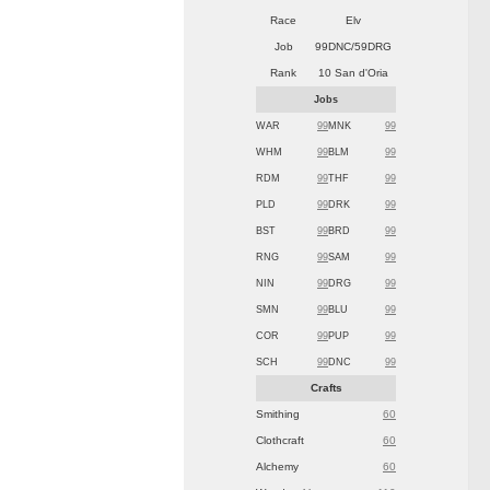
Race
Elv
Job
99DNC/59DRG
Rank
10 San d'Oria
Jobs
WAR
99
MNK
99
WHM
99
BLM
99
RDM
99
THF
99
PLD
99
DRK
99
BST
99
BRD
99
RNG
99
SAM
99
NIN
99
DRG
99
SMN
99
BLU
99
COR
99
PUP
99
SCH
99
DNC
99
Crafts
Smithing
60
Clothcraft
60
Alchemy
60