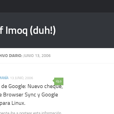
f Imoq (duh!)
IVO DIARIO:
JUNIO 13, 2006
ANÍA
13 JUNIO, 2006
9
s de Google: Nuevo cheque,
e Browser Sync y Google
para Linux.
mente iba a postear esta información