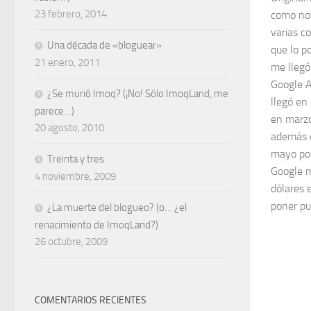
23 febrero, 2014
como not
varias c
Una década de «bloguear»
que lo p
21 enero, 2011
me llegó
Google A
¿Se murió Imoq? (¡No! Sólo ImoqLand, me
llegó en
parece…)
en marzo
20 agosto, 2010
además d
mayo por
Treinta y tres
Google 
4 noviembre, 2009
dólares 
poner pub
¿La muerte del blogueo? (o… ¿el
renacimiento de ImoqLand?)
26 octubre, 2009
COMENTARIOS RECIENTES