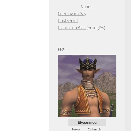
Varios:
Cuernavaca Gay
PostSecret
Platica con Alan
(en inglés).
FFXI
Elvaanmoq
Server
Carbuncle