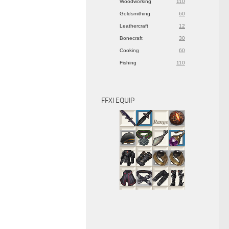
Woodworking
110
Goldsmithing
60
Leathercraft
12
Bonecraft
30
Cooking
60
Fishing
110
FFXI EQUIP