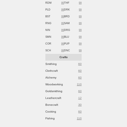
RDM
99
THF
99
PLD
99
DRK
99
BST
99
BRD
99
RNG
99
SAM
99
NIN
99
DRG
99
SMN
99
BLU
99
COR
99
PUP
99
SCH
99
DNC
99
Crafts
Smithing
60
Clothcraft
60
Alchemy
60
Woodworking
110
Goldsmithing
60
Leathercraft
12
Bonecraft
30
Cooking
60
Fishing
110