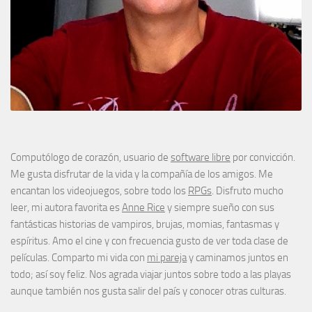
Computólogo de corazón, usuario de
software libre
por convicción.
Me gusta disfrutar de la vida y la compañía de los amigos. Me
encantan los videojuegos, sobre todo los
RPGs
. Disfruto mucho
leer, mi autora favorita es
Anne Rice
y siempre sueño con sus
fantásticas historias de vampiros, brujas, momias, fantasmas y
espíritus. Amo el cine y con frecuencia gusto de ver toda clase de
películas. Comparto mi vida con
mi pareja
y caminamos juntos en
todo; así soy feliz. Nos agrada viajar juntos sobre todo a las playas
aunque también nos gusta salir del país y conocer otras culturas.