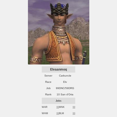
Elvaanmoq
Server
Carbuncle
Race
Elv
Job
99DNC/59DRG
Rank
10 San d'Oria
Jobs
WAR
99
MNK
99
WHM
99
BLM
99