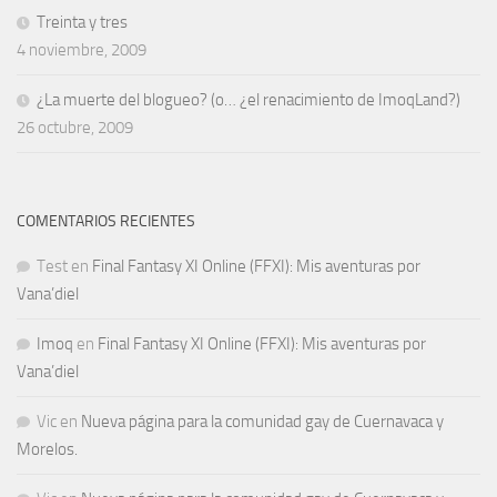
Treinta y tres
4 noviembre, 2009
¿La muerte del blogueo? (o… ¿el renacimiento de ImoqLand?)
26 octubre, 2009
COMENTARIOS RECIENTES
Test
en
Final Fantasy XI Online (FFXI): Mis aventuras por
Vana’diel
Imoq
en
Final Fantasy XI Online (FFXI): Mis aventuras por
Vana’diel
Vic
en
Nueva página para la comunidad gay de Cuernavaca y
Morelos.