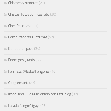
Chismes y rumores
(21)
Chistes, fotos cómicas, etc.
(30)
Cine, Películas
(251)
Computadoras e Internet
(42)
De todo un poco
(34)
Enemigos y rants
(35)
Fan Fatal (Alaska/Fangoria)
(16)
Googlemanía
(27)
ImoqLand – Lo relacionado con este blog
(37)
La vida "alegre" (gay)
(25)