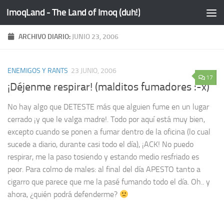
ImoqLand - The Land of Imoq (duh!)
Saltar al contenido
ARCHIVO DIARIO:
JUNIO 23, 2006
ENEMIGOS Y RANTS
23 JUNIO, 2006
17
¡Déjenme respirar! (malditos fumadores :-x)
No hay algo que DETESTE más que alguien fume en un lugar
cerrado ¡y que le valga madre!. Todo por aquí está muy bien,
excepto cuando se ponen a fumar dentro de la oficina (lo cual
sucede a diario, durante casi todo el día), ¡ACK! No puedo
respirar, me la paso tosiendo y estando medio resfriado es
peor. Para colmo de males: al final del día APESTO tanto a
cigarro que parece que me la pasé fumando todo el día. Oh.. y
ahora, ¿quién podrá defenderme?