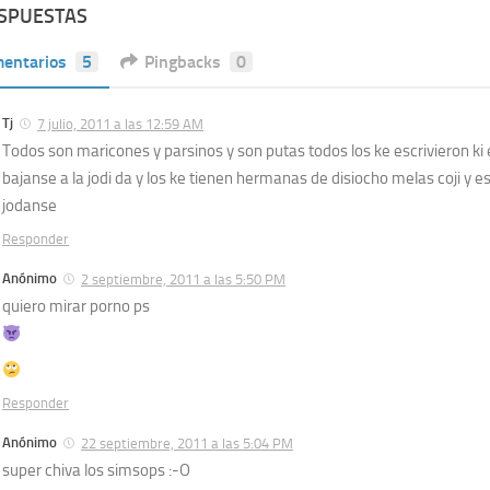
ESPUESTAS
entarios
5
Pingbacks
0
Tj
7 julio, 2011 a las 12:59 AM
Todos son maricones y parsinos y son putas todos los ke escrivieron ki 
bajanse a la jodi da y los ke tienen hermanas de disiocho melas coji y e
jodanse
Responder
Anónimo
2 septiembre, 2011 a las 5:50 PM
quiero mirar porno ps
Responder
Anónimo
22 septiembre, 2011 a las 5:04 PM
super chiva los simsops :-O