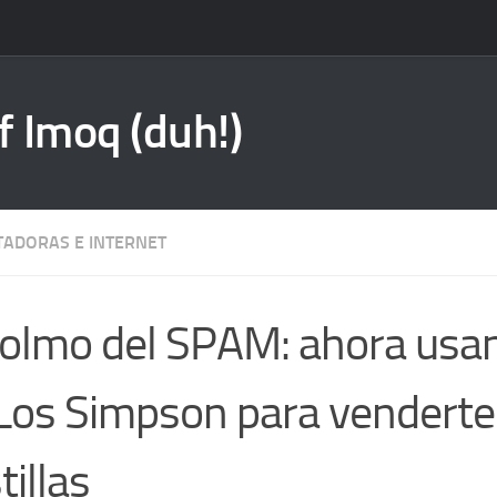
f Imoq (duh!)
ADORAS E INTERNET
colmo del SPAM: ahora usa
Los Simpson para venderte
tillas