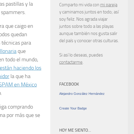
s pastillas y la
Comparto mi vida con
mi pareja
s
spammers
.
y caminamos juntos en todo; así
soy feliz. Nos agrada viajar
ra que caigo en
juntos sobre todo a las playas
aunque también nos gusta salir
todos quedan
del país y conocer otras culturas.
 técnicas para
llonaria
que
Si así lo deseas, puedes
 en todo el mundo,
contactarme
.
están haciendo los
idor
la que ha
el SPAM en México
FACEBOOK
.
Alejandro González Hernández
siga comprando
Create Your Badge
lema por más que se
HOY ME SIENTO…