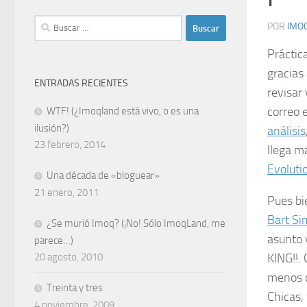
Buscar:
POR
IMO
Práctic
gracias
ENTRADAS RECIENTES
revisar 
correo 
WTF! (¿Imoqland está vivo, o es una
ilusión?)
análisis
23 febrero, 2014
llega m
Evoluti
Una década de «bloguear»
21 enero, 2011
Pues bie
Bart S
¿Se murió Imoq? (¡No! Sólo ImoqLand, me
asunto y
parece…)
KING!!
.
20 agosto, 2010
menos 
Treinta y tres
Chicas,
4 noviembre, 2009