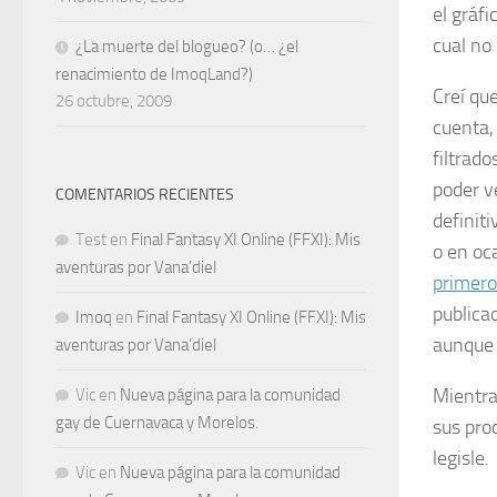
el gráfi
cual
no
¿La muerte del blogueo? (o… ¿el
renacimiento de ImoqLand?)
Creí qu
26 octubre, 2009
cuenta,
filtrado
poder v
COMENTARIOS RECIENTES
definit
Test
en
Final Fantasy XI Online (FFXI): Mis
o en oc
aventuras por Vana’diel
primer
publica
Imoq
en
Final Fantasy XI Online (FFXI): Mis
aunque 
aventuras por Vana’diel
Mientra
Vic
en
Nueva página para la comunidad
gay de Cuernavaca y Morelos.
sus pro
legisle.
Vic
en
Nueva página para la comunidad