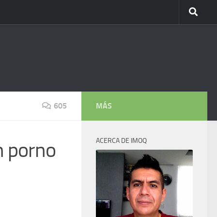
605
MÁS
ACERCA DE IMOQ
n porno