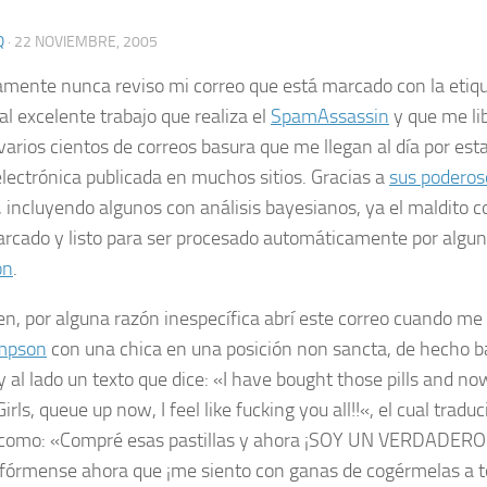
Q
·
22 NOVIEMBRE, 2005
amente nunca reviso mi correo que está marcado con la eti
 al
excelente
trabajo que realiza el
SpamAssassin
y que me li
varios cientos de correos basura que me llegan al día por est
electrónica publicada en muchos sitios. Gracias a
sus poderoso
, incluyendo algunos con análisis bayesianos, ya el maldito 
arcado y listo para ser procesado automáticamente por alguno
on
.
n, por alguna razón inespecífica abrí este correo cuando me s
impson
con una chica en una posición
non sancta
, de hecho b
 al lado un texto que dice: «
I have bought those pills and n
 Girls, queue up now, I feel like fucking you all!!
«, el cual tradu
como: «
Compré esas pastillas y ahora
¡SOY UN VERDADERO
 fórmense ahora que ¡me siento con ganas de cogérmelas a t