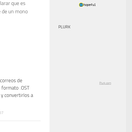
larar que es
se de un mono
PLURK
correos de
12
Plurk.com
 formato .OST
y convertirlos a
07