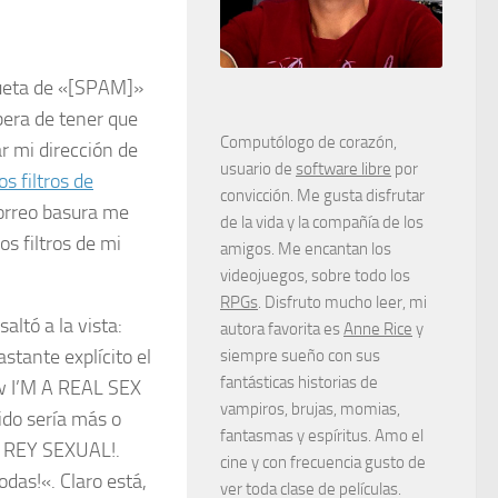
queta de «[SPAM]»
bera de tener que
Computólogo de corazón,
ar mi dirección de
usuario de
software libre
por
s filtros de
convicción. Me gusta disfrutar
correo basura me
de la vida y la compañía de los
s filtros de mi
amigos. Me encantan los
videojuegos, sobre todo los
RPGs
. Disfruto mucho leer, mi
altó a la vista:
autora favorita es
Anne Rice
y
astante explícito el
siempre sueño con sus
fantásticas historias de
ow
I’M A REAL SEX
vampiros, brujas, momias,
cido sería más o
fantasmas y espíritus. Amo el
 REY SEXUAL!
.
cine y con frecuencia gusto de
odas!
«. Claro está,
ver toda clase de películas.