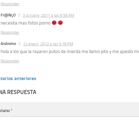
Responder
Fr@NçO
3 octubre, 2011 a las 9:58 AM
necesita mas fotos porno
Responder
Anónimo
12 enero, 2012 a las 5:18 PM
hola a los que la rayaron putos de mierda me llamo pito y me apeido m
Responder
tarios anteriores
UNA RESPUESTA
tario
*