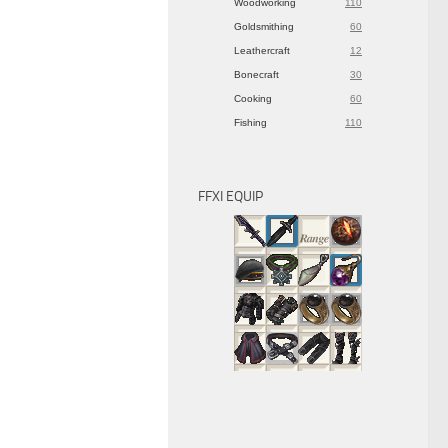
Woodworking
110
Goldsmithing
60
Leathercraft
12
Bonecraft
30
Cooking
60
Fishing
110
FFXI EQUIP