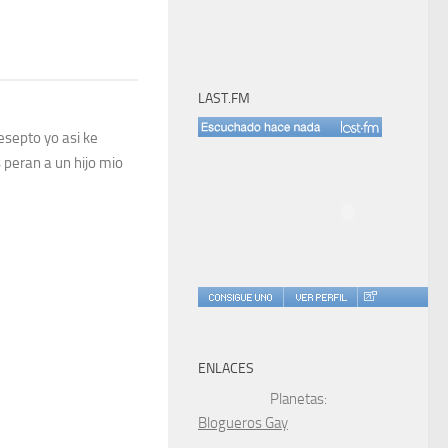
LAST.FM
esepto yo asi ke
s peran a un hijo mio
ENLACES
Planetas:
Blogueros Gay