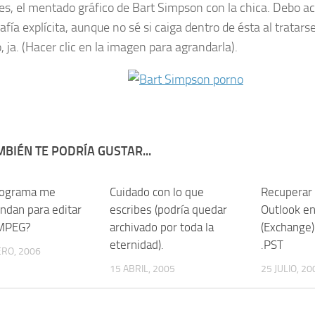
es, el mentado gráfico de Bart Simpson con la chica. Debo ac
afía explícita, aunque no sé si caiga dentro de ésta al tratar
, ja. (Hacer clic en la imagen para agrandarla).
BIÉN TE PODRÍA GUSTAR...
rograma me
43
Cuidado con lo que
1
Recuperar 
ndan para editar
escribes (podría quedar
Outlook en
 MPEG?
archivado por toda la
(Exchange) 
eternidad).
.PST
RO, 2006
15 ABRIL, 2005
25 JULIO, 20