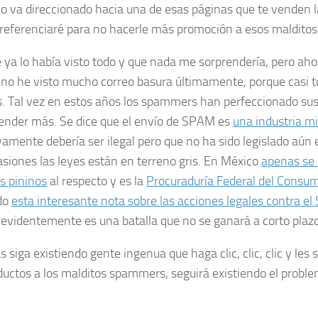
co va direccionado hacia una de esas páginas que te venden la
referenciaré para no hacerle más promoción a esos maldito
e ya lo había visto todo y que nada me sorprendería, pero aho
 no he visto mucho correo basura últimamente, porque casi 
s. Tal vez en estos años los
spammers
han perfeccionado sus
ender más. Se dice que el envío de SPAM es
una industria mi
ivamente
debería
ser ilegal pero que no ha sido legislado aún
asiones las leyes están en terreno gris. En México
apenas se 
os
pininos
al respecto y es la
Procuraduría Federal del Consum
do
esta interesante nota sobre las acciones legales contra 
evidentemente es una batalla que
no
se ganará a corto plazo
s siga existiendo gente ingenua que haga
clic, clic, clic
y les 
ductos a los malditos
spammers
, seguirá existiendo el prob