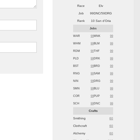
Race
Elv
Job
99DNC/59DRG
Rank
10 San d'Oria
Jobs
WAR
99
MNK
99
WHM
99
BLM
99
RDM
99
THF
99
PLD
99
DRK
99
BST
99
BRD
99
RNG
99
SAM
99
NIN
99
DRG
99
SMN
99
BLU
99
COR
99
PUP
99
SCH
99
DNC
99
Crafts
Smithing
60
Clothcraft
60
Alchemy
60