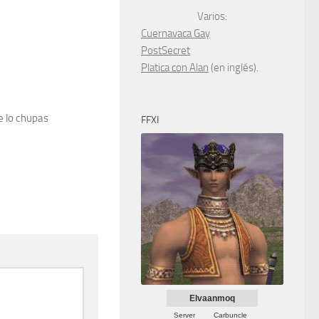
Varios:
Cuernavaca Gay
PostSecret
Platica con Alan
(en inglés).
e lo chupas
FFXI
Elvaanmoq
Server
Carbuncle