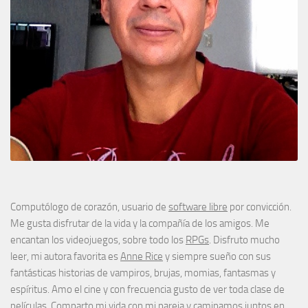
Computólogo de corazón, usuario de
software libre
por convicción.
Me gusta disfrutar de la vida y la compañía de los amigos. Me
encantan los videojuegos, sobre todo los
RPGs
. Disfruto mucho
leer, mi autora favorita es
Anne Rice
y siempre sueño con sus
fantásticas historias de vampiros, brujas, momias, fantasmas y
espíritus. Amo el cine y con frecuencia gusto de ver toda clase de
películas. Comparto mi vida con
mi pareja
y caminamos juntos en