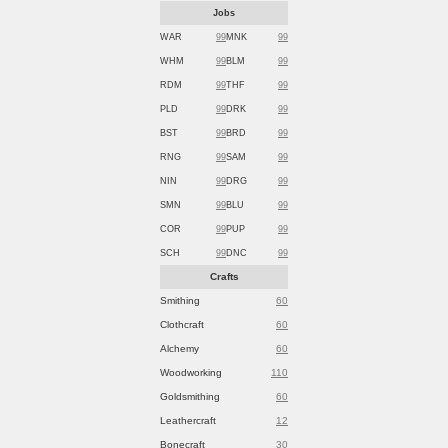
Jobs
WAR
99
MNK
99
WHM
99
BLM
99
RDM
99
THF
99
PLD
99
DRK
99
BST
99
BRD
99
RNG
99
SAM
99
NIN
99
DRG
99
SMN
99
BLU
99
COR
99
PUP
99
SCH
99
DNC
99
Crafts
Smithing
60
Clothcraft
60
Alchemy
60
Woodworking
110
Goldsmithing
60
Leathercraft
12
Bonecraft
30