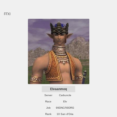
FFXI
Elvaanmoq
Server
Carbuncle
Race
Elv
Job
99DNC/59DRG
Rank
10 San d'Oria