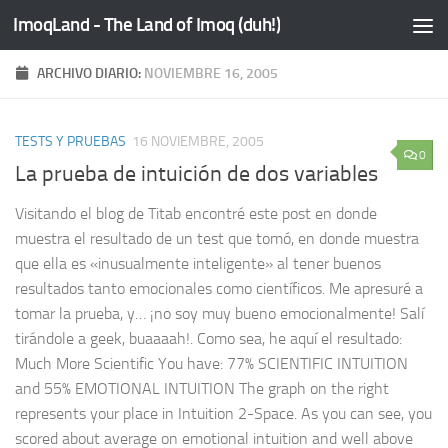
ImoqLand - The Land of Imoq (duh!)
Saltar al contenido
ARCHIVO DIARIO:
NOVIEMBRE 16, 2005
TESTS Y PRUEBAS
16 NOVIEMBRE, 2005
0
La prueba de intuición de dos variables
Visitando el blog de Titab encontré este post en donde
muestra el resultado de un test que tomó, en donde muestra
que ella es «inusualmente inteligente» al tener buenos
resultados tanto emocionales como científicos. Me apresuré a
tomar la prueba, y… ¡no soy muy bueno emocionalmente! Salí
tirándole a geek, buaaaah!. Como sea, he aquí el resultado:
Much More Scientific You have: 77% SCIENTIFIC INTUITION
and 55% EMOTIONAL INTUITION The graph on the right
represents your place in Intuition 2-Space. As you can see, you
scored about average on emotional intuition and well above