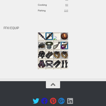
Cooking
60
Fishing
110
FFXI EQUIP