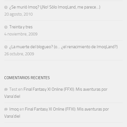
¿Se murió Imoq? (¡No! Sólo ImoqLand, me parece…)
20 agosto, 2010
Treinta y tres
4 noviembre, 2009
¿La muerte del blogueo? (o… ¿el renacimiento de ImoqLand?)
26 octubre, 2009
COMENTARIOS RECIENTES
Test
en
Final Fantasy XI Online (FFXI): Mis aventuras por
Vana’diel
Imoq
en
Final Fantasy XI Online (FFXI): Mis aventuras por
Vana’diel