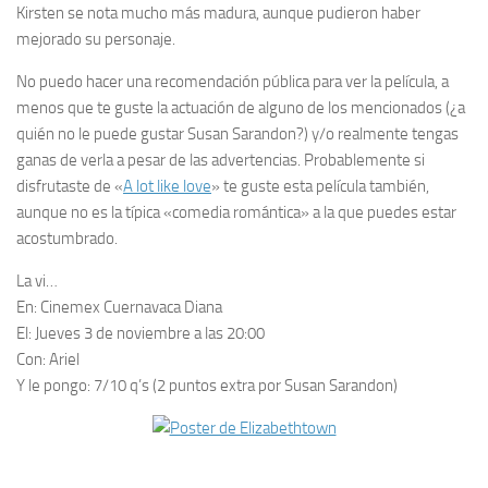
Kirsten se nota mucho más madura, aunque pudieron haber
mejorado su personaje.
No puedo hacer una recomendación pública para ver la película, a
menos que te guste la actuación de alguno de los mencionados (¿a
quién no le puede gustar Susan Sarandon?) y/o realmente tengas
ganas de verla a pesar de las advertencias. Probablemente si
disfrutaste de «
A lot like love
» te guste esta película también,
aunque no es la típica «comedia romántica» a la que puedes estar
acostumbrado.
La vi…
En:
Cinemex Cuernavaca Diana
El:
Jueves 3 de noviembre a las 20:00
Con:
Ariel
Y le pongo:
7/10 q’s (2 puntos extra por Susan Sarandon)