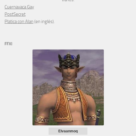
Cuernavaca Gay
PostSecret
Platica con Alan
(en inglés).
FFXI
Elvaanmoq