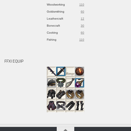
Woodworking
110
Goldsmithing
60
Leathercraft
12
Bonecraft
30
Cooking
60
Fishing
110
FFXI EQUIP