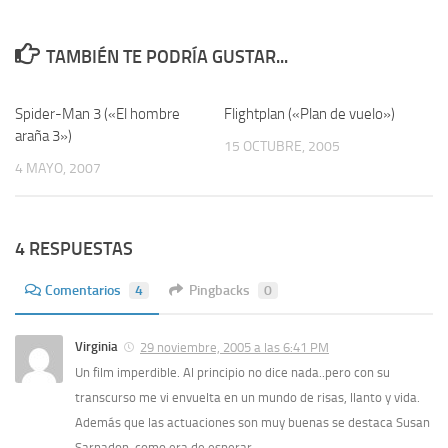
TAMBIÉN TE PODRÍA GUSTAR...
Spider-Man 3 («El hombre
8
Flightplan («Plan de vuelo»)
4
araña 3»)
15 OCTUBRE, 2005
4 MAYO, 2007
4 RESPUESTAS
Comentarios
4
Pingbacks
0
Virginia
29 noviembre, 2005 a las 6:41 PM
Un film imperdible. Al principio no dice nada..pero con su
transcurso me vi envuelta en un mundo de risas, llanto y vida.
Además que las actuaciones son muy buenas se destaca Susan
Sarnadon, como era de esperar