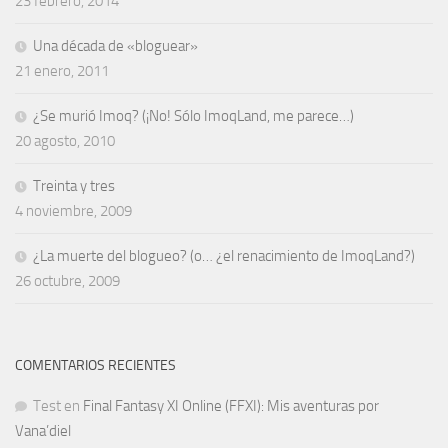
23 febrero, 2014
Una década de «bloguear»
21 enero, 2011
¿Se murió Imoq? (¡No! Sólo ImoqLand, me parece…)
20 agosto, 2010
Treinta y tres
4 noviembre, 2009
¿La muerte del blogueo? (o… ¿el renacimiento de ImoqLand?)
26 octubre, 2009
COMENTARIOS RECIENTES
Test
en
Final Fantasy XI Online (FFXI): Mis aventuras por
Vana’diel