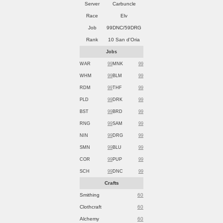
Server
Carbuncle
Race
Elv
Job
99DNC/59DRG
Rank
10 San d'Oria
Jobs
WAR
99
MNK
99
WHM
99
BLM
99
RDM
99
THF
99
PLD
99
DRK
99
BST
99
BRD
99
RNG
99
SAM
99
NIN
99
DRG
99
SMN
99
BLU
99
COR
99
PUP
99
SCH
99
DNC
99
Crafts
Smithing
60
Clothcraft
60
Alchemy
60