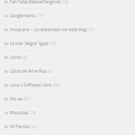
Fan Fatal (Alaska/Fangoria)
(16)
Googlemanía
(27)
ImoqLand – Lo relacionado con este blog
(37)
La vida "alegre" (gay)
(25)
Libros
(6)
Libros de Anne Rice
(6)
Linux y Software Libre
(35)
Ma vie
(87)
Mascotas
(19)
Mi Familia
(24)