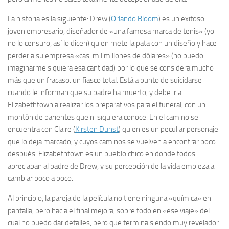
La historia es la siguiente: Drew (
Orlando Bloom
) es un exitoso
joven empresario, diseñador de «una famosa marca de tenis» (yo
no lo censuro, así lo dicen) quien mete la pata con un diseño y hace
perder a su empresa «casi mil millones de dólares» (no puedo
imaginarme siquiera esa cantidad) por lo que se considera mucho
más que un fracaso: un fiasco total. Está a punto de suicidarse
cuando le informan que su padre ha muerto, y debe ir a
Elizabethtown a realizar los preparativos para el funeral, con un
montón de parientes que ni siquiera conoce. En el camino se
encuentra con Claire (
Kirsten Dunst
) quien es un peculiar personaje
que lo deja marcado, y cuyos caminos se vuelven a encontrar poco
después. Elizabethtown es un pueblo chico en donde todos
apreciaban al padre de Drew, y su percepción de la vida empieza a
cambiar poco a poco.
Al principio, la pareja de la película no tiene ninguna «química» en
pantalla, pero hacia el final mejora, sobre todo en «ese viaje» del
cual no puedo dar detalles, pero que termina siendo muy revelador.