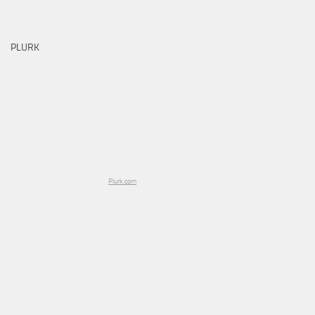
PLURK
Plurk.com