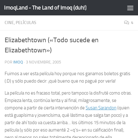
ImoqLand - The Land of Imoq (duh!)
Saltar al contenido
CINE, PELÍCULAS
4
Elizabethtown («Todo sucede en
Elizabethtown»)
POR
IMOQ
·
3 NOVIEMBRE, 2005
Fuimos a ver esta película hoy porque nos ganamos boletos gratis
(:D) y sólo puedo decir: ¡qué bueno que no pagué por verla!
La película no es fracaso total, pero tampoco la disfruté como otras.
Empieza lenta, continúa lenta y al final, milagrosamente, se
compone a partir de cierta intervención de
Susan Sarandon
(quien
está guapísima y jovencísima, qué lástima que salga tan poco) y a
partir de ahí todo va cuesta arriba… los últimos 15 minutos de la
película (y sólo por eso aumenté 2 «q’s» en su calificación final),
pero al menos no sales totalmente decepcionado de ella.