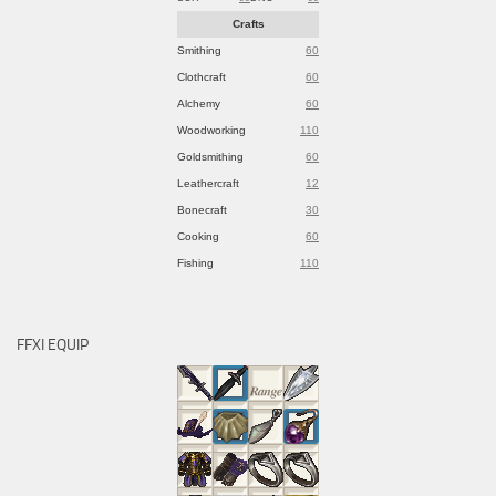
Crafts
Smithing
60
Clothcraft
60
Alchemy
60
Woodworking
110
Goldsmithing
60
Leathercraft
12
Bonecraft
30
Cooking
60
Fishing
110
FFXI EQUIP