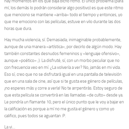
hay momentos en los que baja dicho ritmo. El único problema (para
mí, los demás lo podrán considerar algo positivo) es que este ritmo
que menciono se mantiene «arriba» todo el tiempo y entonces, yo
que me emociono con las películas, estuve en vilo durante las dos
horas que dura.
Hay mucha violencia, sí. Demasiada; inimaginable probablemente,
aunque de una manera «artística», por decirlo de algún modo. Hay
también constantes desnudos femeninos y «lenguaje ofensivo»,
aunque «poético» ;). La disfruté, sí, con un morbo peculiar que no
con frecuencia veo en mí. ¿La volvería a ver? No, jamás en mi vida.
Eso sí; creo que no se disfrutará igual en una pantalla de televisión
que en una sala de cine, así que si te gusta ese género de películas,
¡no esperes más y corre a verla! No te arrpentirás. Estoy seguro de
que esta película se convertirá en las llamadas «de culto» desde ya.
Le pondría un flamante 10, pero el único punto que le voy a bajar en
la calificación es porque
a mí
no me gusta el género y como
yo
califico, pues todos se aguantan :P.
La vi…