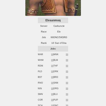
Elvaanmoq
Server
Carbuncle
Race
Elv
Job
99DNC/59DRG
Rank
10 San d'Oria
Jobs
WAR
99
MNK
99
WHM
99
BLM
99
RDM
99
THF
99
PLD
99
DRK
99
BST
99
BRD
99
RNG
99
SAM
99
NIN
99
DRG
99
SMN
99
BLU
99
COR
99
PUP
99
SCH
99
DNC
99