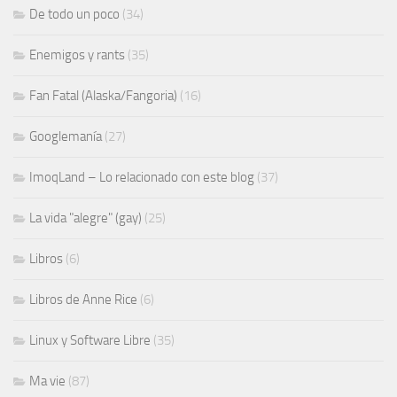
De todo un poco
(34)
Enemigos y rants
(35)
Fan Fatal (Alaska/Fangoria)
(16)
Googlemanía
(27)
ImoqLand – Lo relacionado con este blog
(37)
La vida "alegre" (gay)
(25)
Libros
(6)
Libros de Anne Rice
(6)
Linux y Software Libre
(35)
Ma vie
(87)