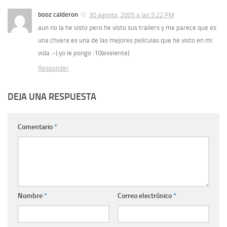
booz calderon
30 agosto, 2005 a las 5:22 PM
aun no la he visto pero he visto sus trailers y me parece que es
una chvere.es una de las mejores peliculas que he visto en mi
vida :-).yo le pongo :10(exelente)
Responder
DEJA UNA RESPUESTA
Comentario
*
Nombre
*
Correo electrónico
*