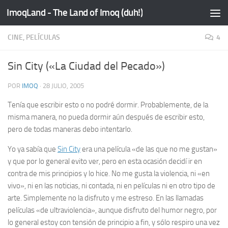
ImoqLand - The Land of Imoq (duh!)
Saltar al contenido
CINE, PELÍCULAS
4
Sin City («La Ciudad del Pecado»)
POR
IMOQ
·
28 JULIO, 2005
Tenía que escribir esto o no podré dormir. Probablemente, de la
misma manera, no pueda dormir aún después de escribir esto,
pero de todas maneras debo intentarlo.
Yo ya sabía que
Sin City
era una película «de las que no me gustan»
y que por lo general evito ver, pero en esta ocasión decidí ir en
contra de mis principios y lo hice. No me gusta la violencia, ni «en
vivo», ni en las noticias, ni contada, ni en películas ni en otro tipo de
arte. Simplemente no la disfruto y me estreso. En las llamadas
películas «de ultraviolencia», aunque disfruto del humor negro, por
lo general estoy con tensión de principio a fin, y sólo respiro una vez