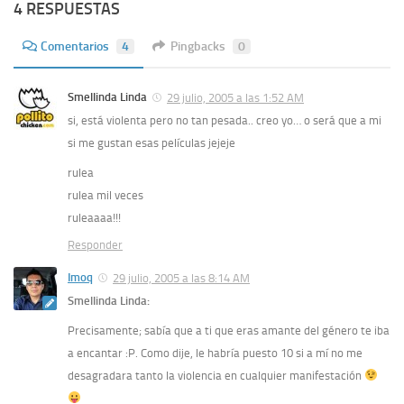
4 RESPUESTAS
Comentarios
4
Pingbacks
0
Smellinda Linda
29 julio, 2005 a las 1:52 AM
si, está violenta pero no tan pesada.. creo yo… o será que a mi
si me gustan esas películas jejeje
rulea
rulea mil veces
ruleaaaa!!!
Responder
Imoq
29 julio, 2005 a las 8:14 AM
Smellinda Linda:
Precisamente; sabía que a ti que eras amante del género te iba
a encantar :P. Como dije, le habría puesto 10 si a mí no me
desagradara tanto la violencia en cualquier manifestación