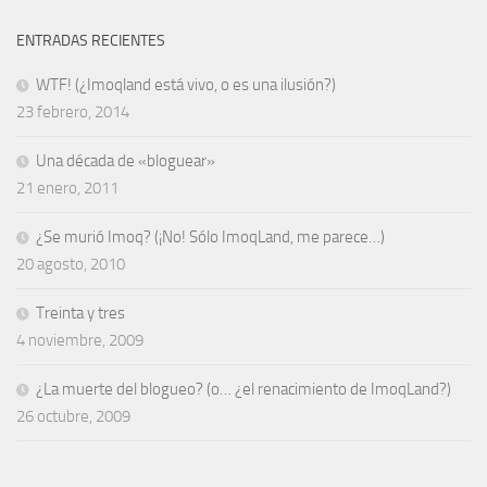
ENTRADAS RECIENTES
WTF! (¿Imoqland está vivo, o es una ilusión?)
23 febrero, 2014
Una década de «bloguear»
21 enero, 2011
¿Se murió Imoq? (¡No! Sólo ImoqLand, me parece…)
20 agosto, 2010
Treinta y tres
4 noviembre, 2009
¿La muerte del blogueo? (o… ¿el renacimiento de ImoqLand?)
26 octubre, 2009