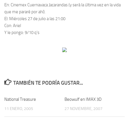
En:
Cinemex Cuernavaca Jacarandas (y será la última vez en la vida
que me pararé por ahí).
El:
Miércoles 27 de julio a las 21:00
Con:
Ariel
Y le pongo:
9/10 q’s
TAMBIÉN TE PODRÍA GUSTAR...
National Treasure
0
Beowulf en IMAX 3D
0
11 ENERO, 2005
27 NOVIEMBRE, 2007