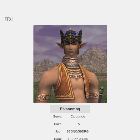
FFXI
Elvaanmoq
Server
Carbuncle
Race
Elv
Job
99DNC/59DRG
Rank
10 San d'Oria