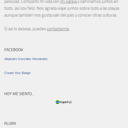
películas. Comparto mi vida con
mi pareja
y caminamos juntos en
todo; así soy feliz. Nos agrada viajar juntos sobre todo a las playas
aunque también nos gusta salir del país y conocer otras culturas.
Si así lo deseas, puedes
contactarme
.
FACEBOOK
Alejandro González Hernández
Create Your Badge
HOY ME SIENTO…
PLURK