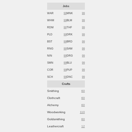
Jobs
WAR
99
MNK
99
WHM
99
BLM
99
RDM
99
THF
99
PLD
99
DRK
99
BST
99
BRD
99
RNG
99
SAM
99
NIN
99
DRG
99
SMN
99
BLU
99
COR
99
PUP
99
SCH
99
DNC
99
Crafts
Smithing
60
Clothcraft
60
Alchemy
60
Woodworking
110
Goldsmithing
60
Leathercraft
12