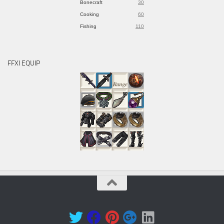
Bonecraft
30
Cooking
60
Fishing
110
FFXI EQUIP