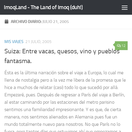
ImoqLand - The Land of Imoq (duh!)
Saltar al contenido
ARCHIVO DIARIO:
JULIO 21, 2005
MIS VIAJES
21 JULIO, 2005
12
Suiza: Entre vacas, quesos, vino y pueblos
fantasma.
Ésta es la última narración sobre el viaje a Europa, lo cual me
llena de nostalgia pero a la vez me libera de la promesa que le
hice a muchos de relatar (casi) todo lo que sucedió por allá.
Empezaré, pues. Después de regresar a París del viaje a Berlín,
al estar caminando por las estaciones del metro parisino
sentimos una familiaridad impresionante. Y es que, de cierta
manera, nos sentimos alienados en Alemania pues fue un
mundo totalmente nuevo para nosotros. No que París no lo
fuera, pero tantos días que estuvimos ahí que empezamos a