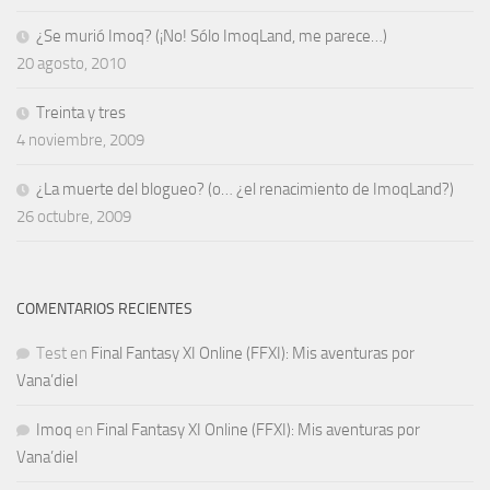
¿Se murió Imoq? (¡No! Sólo ImoqLand, me parece…)
20 agosto, 2010
Treinta y tres
4 noviembre, 2009
¿La muerte del blogueo? (o… ¿el renacimiento de ImoqLand?)
26 octubre, 2009
COMENTARIOS RECIENTES
Test
en
Final Fantasy XI Online (FFXI): Mis aventuras por
Vana’diel
Imoq
en
Final Fantasy XI Online (FFXI): Mis aventuras por
Vana’diel