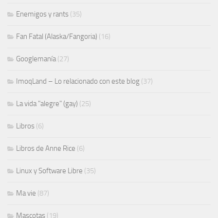
Enemigos y rants
(35)
Fan Fatal (Alaska/Fangoria)
(16)
Googlemanía
(27)
ImoqLand – Lo relacionado con este blog
(37)
La vida "alegre" (gay)
(25)
Libros
(6)
Libros de Anne Rice
(6)
Linux y Software Libre
(35)
Ma vie
(87)
Mascotas
(19)