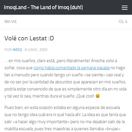
ImoqLand - The Land of Imoq (duh!)
Saltar al contenido
MA VIE
6
Volé con Lestat :D
POR
IMOQ
·
8 JUNIO, 2005
… en mis sueños, claro está, ¡pero literalmente! Anoche volví a
soñar, cosa que
como había comentado la semana pasada
no hago
tan a menudo pero cuando tengo un sueño «se siente» casi real y
de no ser por la cantidad de absurdos que aparecen en mis sueños
podría estar convencido de que es simplemente otro día en mi vida
y tal vez lo sea, mientras dura el sueño. ¡Qué
cool
!
Pues bien, en esta ocasión estaba en alguna especie de escuela
que no tengo idea cuál era ni qué hacía ahí. La idea es que tenía que
salir «a hacer algo muy importante» pero no me dejaban salir de la
maldita escuela, pues tres maestras a quienes llamaba «brujas»