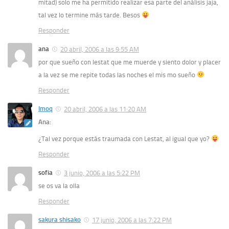
mitad) solo me ha permitido realizar esa parte del análisis jaja,
tal vez lo termine más tarde. Besos
Responder
ana
20 abril, 2006 a las 9:55 AM
por que sueño con lestat que me muerde y siento dolor y placer
a la vez se me repite todas las noches el mis mo sueño
Responder
Imoq
20 abril, 2006 a las 11:20 AM
Ana:
¿Tal vez porque estás traumada con Lestat, al igual que yo?
Responder
sofia
3 junio, 2006 a las 5:22 PM
se os va la olla
Responder
sakura shisako
17 junio, 2006 a las 7:22 PM