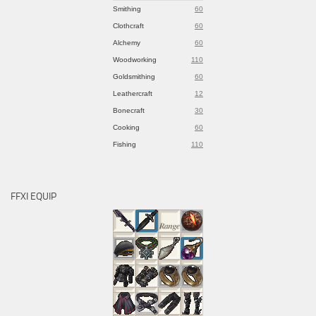
Smithing
60
Clothcraft
60
Alchemy
60
Woodworking
110
Goldsmithing
60
Leathercraft
12
Bonecraft
30
Cooking
60
Fishing
110
FFXI EQUIP