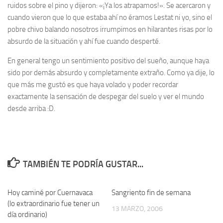
ruidos sobre el pino y dijeron: «¡Ya los atrapamos!». Se acercaron y
cuando vieron que lo que estaba ahí no éramos Lestat ni yo, sino el
pobre chivo balando nosotros irrumpimos en hilarantes risas por lo
absurdo de la situación y ahí fue cuando desperté.
En general tengo un sentimiento positivo del sueño, aunque haya
sido por demás absurdo y completamente extraño. Como ya dije, lo
que más me gustó es que haya volado y poder recordar
exactamente la sensación de despegar del suelo y ver el mundo
desde arriba :D.
TAMBIÉN TE PODRÍA GUSTAR...
Hoy caminé por Cuernavaca
19
Sangriento fin de semana
9
(lo extraordinario fue tener un
13 MARZO, 2006
día ordinario)