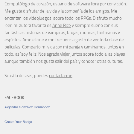
Computólogo de corazón, usuario de
software libre
por convicción.
Me gusta disfrutar de la vida y la compañía de los amigos. Me
encantan los videojuegos, sobre todo los
RPGs
. Disfruto mucho
leer, mi autora favorita es
Anne Rice
y siempre sueño con sus
fantásticas historias de vampiros, brujas, momias, fantasmas y
espíritus. Amo el cine y con frecuencia gusto de ver toda clase de
películas. Comparto mi vida con
mi pareja
y caminamos juntos en
todo; así soy feliz. Nos agrada viajar juntos sobre todo a las playas
aunque también nos gusta salir del país y conocer otras culturas.
Si así lo deseas, puedes
contactarme
.
FACEBOOK
Alejandro González Hernández
Create Your Badge