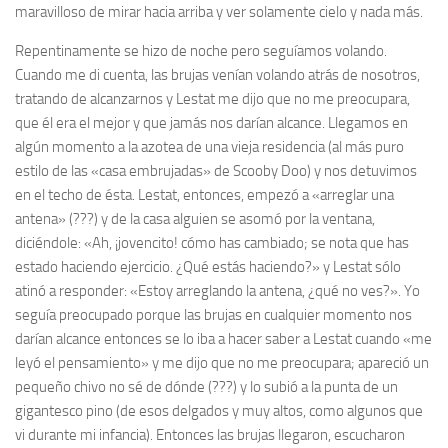
maravilloso de mirar hacia arriba y ver solamente cielo y nada más.
Repentinamente se hizo de noche pero seguíamos volando.
Cuando me di cuenta, las
brujas
venían volando atrás de nosotros,
tratando de alcanzarnos y Lestat me dijo que no me preocupara,
que él era el mejor y que jamás nos darían alcance. Llegamos en
algún momento a la azotea de una vieja residencia (al más puro
estilo de las «casa embrujadas» de Scooby Doo) y nos detuvimos
en el techo de ésta. Lestat, entonces, empezó a «arreglar una
antena» (???) y de la casa alguien se asomó por la ventana,
diciéndole: «Ah, ¡jovencito! cómo has cambiado; se nota que has
estado haciendo ejercicio. ¿Qué estás haciendo?» y Lestat sólo
atinó a responder: «Estoy arreglando la antena, ¿qué no ves?». Yo
seguía preocupado porque las
brujas
en cualquier momento nos
darían alcance entonces se lo iba a hacer saber a Lestat cuando «me
leyó el pensamiento» y me dijo que no me preocupara; apareció un
pequeño chivo no sé de dónde (???) y lo subió a la punta de un
gigantesco pino (de esos delgados y muy altos, como algunos que
vi durante mi infancia). Entonces las
brujas
llegaron, escucharon