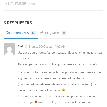
26 NOVIEMBRE, 2005
6 RESPUESTAS
Comentarios
6
Pingbacks
0
Clef
8 junio, 2005 a las 11:42 AM
Uy, pues que chido soñar con Lestat jajaja yo lo he hecho un par
de veces.
Para no perder la costumbre, procederé a analizar tu sueño:
El encierro y todo eso de las brujas podría ser que sientes que
alguien te limita y tienes una necesidad de libertad
(manifestado en el deseo de escapar y hacerlo volando). La
persecución refuerza lo anterior
El pino es solo un símbolo fálico (que no podía faltar en un
sueño tuyo)
aaah… en fin, mi desayuno (llevo menos de la