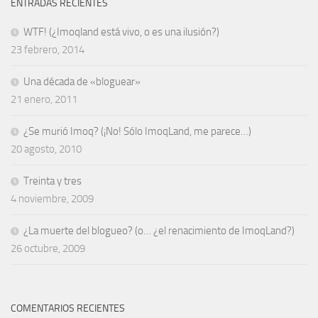
ENTRADAS RECIENTES
WTF! (¿Imoqland está vivo, o es una ilusión?)
23 febrero, 2014
Una década de «bloguear»
21 enero, 2011
¿Se murió Imoq? (¡No! Sólo ImoqLand, me parece…)
20 agosto, 2010
Treinta y tres
4 noviembre, 2009
¿La muerte del blogueo? (o… ¿el renacimiento de ImoqLand?)
26 octubre, 2009
COMENTARIOS RECIENTES