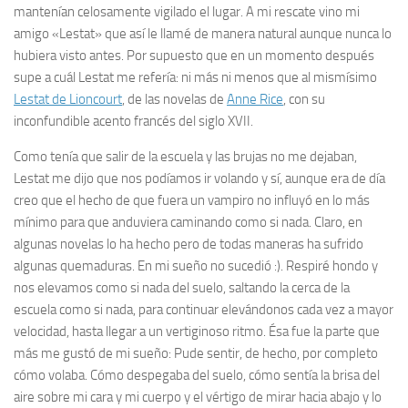
mantenían celosamente vigilado el lugar. A mi rescate vino mi
amigo «Lestat» que así le llamé de manera natural aunque nunca lo
hubiera visto antes. Por supuesto que en un momento después
supe
a cuál Lestat me refería: ni más ni menos que al mismísimo
Lestat de Lioncourt
, de las novelas de
Anne Rice
, con su
inconfundible acento francés del siglo XVII.
Como tenía que salir de la escuela y las
brujas
no me dejaban,
Lestat me dijo que nos podíamos ir volando y sí, aunque era de día
creo que el hecho de que fuera un vampiro no influyó en lo más
mínimo para que anduviera caminando como si nada. Claro, en
algunas novelas lo ha hecho pero de todas maneras ha sufrido
algunas quemaduras. En mi sueño no sucedió :). Respiré hondo y
nos elevamos como si nada del suelo, saltando la cerca de la
escuela
como si nada, para continuar elevándonos cada vez a mayor
velocidad, hasta llegar a un vertiginoso ritmo. Ésa fue la parte que
más me gustó de mi sueño: Pude sentir, de hecho, por completo
cómo volaba. Cómo despegaba del suelo, cómo sentía la brisa del
aire sobre mi cara y mi cuerpo y el vértigo de mirar hacia abajo y lo