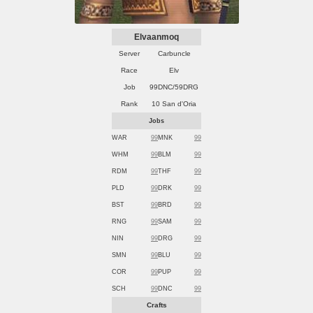
Elvaanmoq
Server
Carbuncle
Race
Elv
Job
99DNC/59DRG
Rank
10 San d'Oria
Jobs
WAR
99
MNK
99
WHM
99
BLM
99
RDM
99
THF
99
PLD
99
DRK
99
BST
99
BRD
99
RNG
99
SAM
99
NIN
99
DRG
99
SMN
99
BLU
99
COR
99
PUP
99
SCH
99
DNC
99
Crafts