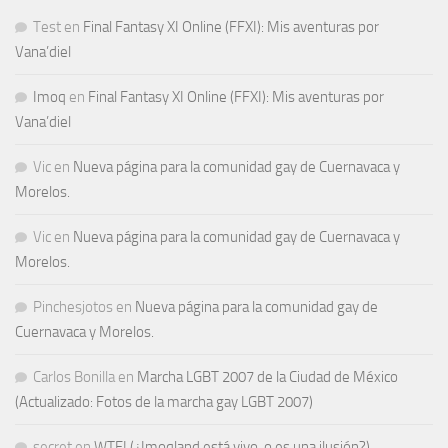
Test
en
Final Fantasy XI Online (FFXI): Mis aventuras por
Vana’diel
Imoq
en
Final Fantasy XI Online (FFXI): Mis aventuras por
Vana’diel
Vic
en
Nueva página para la comunidad gay de Cuernavaca y
Morelos.
Vic
en
Nueva página para la comunidad gay de Cuernavaca y
Morelos.
Pinchesjotos
en
Nueva página para la comunidad gay de
Cuernavaca y Morelos.
Carlos Bonilla
en
Marcha LGBT 2007 de la Ciudad de México
(Actualizado: Fotos de la marcha gay LGBT 2007)
secret
en
WTF! (¿Imoqland está vivo, o es una ilusión?)