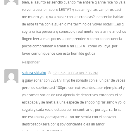
bien, el asunto es sencllo cuando me entere q anne rice no va a
volver a escribir sobre LESTAT y sus amiguitos vampiros casi
me muero yo…q va a pasar con las cronicas?..nescecito hablar
de este tema con alguien o me termino de volver loca!!!!!…es q
soy la unica persona q conosco q realmente lee a anne ,muchos
fingen leerla mas pocos la comprenden y como concecuencia
pocos comprenden y aman a mi LESTAT como yo…bye..por
favor comuniquence con esta humilde gotica
Responder
sakura shisako
17 junio, 2006 a las 7:36 PM
q guay soñar con LESTAT!!! yo he soñado con el un par de veces
pero los sueños casi 100pre son extresantes…por ejemplo..el y
yo eramos socios de una ajencia de detectives entonces el se
escapaba y se metia a una especie de shopping rarisimo y yo lo
seguia y cada vez q estaba por encontrarlo , por agarrarlo se
me escapaba y desaparecia…yo me sentia con el corazon
destrosado¿sera por q soy conciente q es un amor