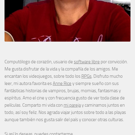
Computólogo de corazón, usuario de
software libre
por convicción.
Me gusta disfrutar de la vida y la compañía de los amigos. Me
encantan los videojuegos, sobre todo los
RPGs
. Disfruto mucho
leer, mi autora favorita es
Anne Rice
y siempre sueño con sus
fantásticas historias de vampiros, brujas, momias, fantasmas y
espíritus. Amo el cine y con frecuencia gusto de ver toda clase de
películas. Comparto mi vida con
mi pareja
y caminamos juntos en
todo; así soy feliz. Nos agrada viajar juntos sobre todo a las playas
aunque también nos gusta salir del país y conocer otras culturas.
Si así lo deseas, puedes
contactarme
.