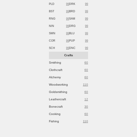
PLD
99
DRK
99
BST
99
BRD
99
RNG
99
SAM
99
NIN
99
DRG
99
SMN
99
BLU
99
COR
99
PUP
99
SCH
99
DNC
99
Crafts
Smithing
60
Clothcraft
60
Alchemy
60
Woodworking
110
Goldsmithing
60
Leathercraft
12
Bonecraft
30
Cooking
60
Fishing
110