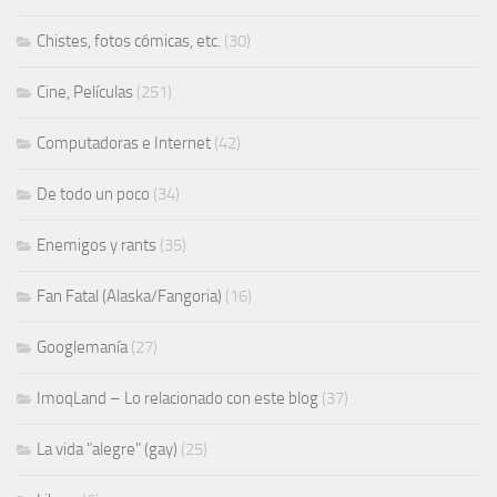
Chistes, fotos cómicas, etc.
(30)
Cine, Películas
(251)
Computadoras e Internet
(42)
De todo un poco
(34)
Enemigos y rants
(35)
Fan Fatal (Alaska/Fangoria)
(16)
Googlemanía
(27)
ImoqLand – Lo relacionado con este blog
(37)
La vida "alegre" (gay)
(25)