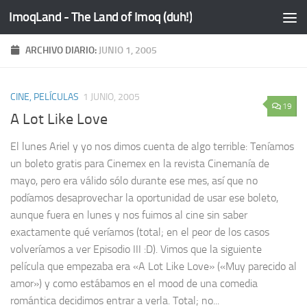
ImoqLand - The Land of Imoq (duh!)
Saltar al contenido
ARCHIVO DIARIO:
JUNIO 1, 2005
CINE, PELÍCULAS
1 JUNIO, 2005
19
A Lot Like Love
El lunes Ariel y yo nos dimos cuenta de algo terrible: Teníamos
un boleto gratis para Cinemex en la revista Cinemanía de
mayo, pero era válido sólo durante ese mes, así que no
podíamos desaprovechar la oportunidad de usar ese boleto,
aunque fuera en lunes y nos fuimos al cine sin saber
exactamente qué veríamos (total; en el peor de los casos
volveríamos a ver Episodio III :D). Vimos que la siguiente
película que empezaba era «A Lot Like Love» («Muy parecido al
amor») y como estábamos en el mood de una comedia
romántica decidimos entrar a verla. Total; no...