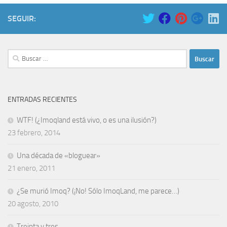
SEGUIR:
Buscar:
ENTRADAS RECIENTES
WTF! (¿Imoqland está vivo, o es una ilusión?)
23 febrero, 2014
Una década de «bloguear»
21 enero, 2011
¿Se murió Imoq? (¡No! Sólo ImoqLand, me parece…)
20 agosto, 2010
Treinta y tres