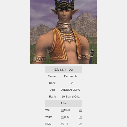
Elvaanmoq
Server
Carbuncle
Race
Elv
Job
99DNC/59DRG
Rank
10 San d'Oria
Jobs
WAR
99
MNK
99
WHM
99
BLM
99
RDM
99
THF
99