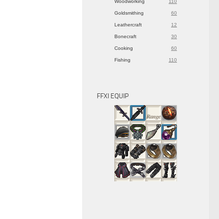
Woodworking
110
Goldsmithing
60
Leathercraft
12
Bonecraft
30
Cooking
60
Fishing
110
FFXI EQUIP