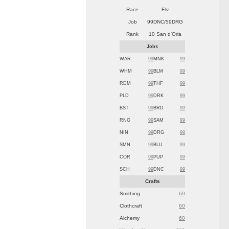
Race
Elv
Job
99DNC/59DRG
Rank
10 San d'Oria
Jobs
WAR
99
MNK
99
WHM
99
BLM
99
RDM
99
THF
99
PLD
99
DRK
99
BST
99
BRD
99
RNG
99
SAM
99
NIN
99
DRG
99
SMN
99
BLU
99
COR
99
PUP
99
SCH
99
DNC
99
Crafts
Smithing
60
Clothcraft
60
Alchemy
60