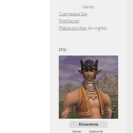
Varios:
Cuernavaca Gay
PostSecret
Platica con Alan
(en inglés).
FFXI
Elvaanmoq
Server
Carbuncle