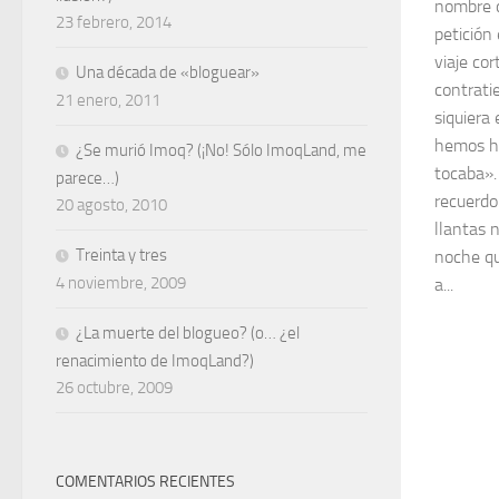
nombre 
23 febrero, 2014
petición 
viaje co
Una década de «bloguear»
contrati
21 enero, 2011
siquiera
hemos h
¿Se murió Imoq? (¡No! Sólo ImoqLand, me
tocaba».
parece…)
recuerdo
20 agosto, 2010
llantas 
Treinta y tres
noche qu
4 noviembre, 2009
a...
¿La muerte del blogueo? (o… ¿el
renacimiento de ImoqLand?)
26 octubre, 2009
COMENTARIOS RECIENTES