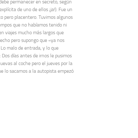
debe permanecer en secreto, según
explícita de uno de ellos ¡ja!). Fue un
rto pero placentero. Tuvimos algunos
empos que no habíamos tenido ni
 en viajes mucho más largos que
echo pero supongo que «ya nos
 Lo malo de entrada, y lo que
: Dos días antes de irnos le pusimos
nuevas al coche pero el jueves por la
e lo sacamos a la autopista empezó