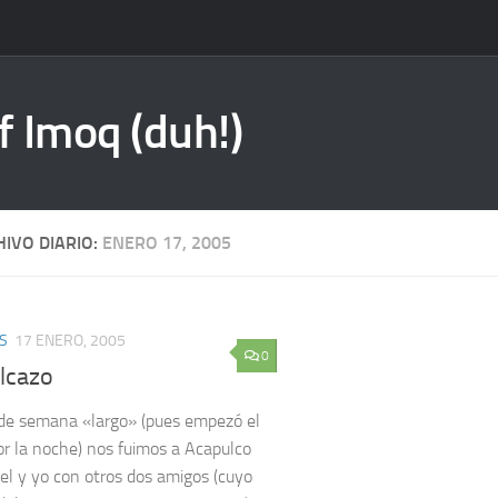
f Imoq (duh!)
IVO DIARIO:
ENERO 17, 2005
ES
17 ENERO, 2005
0
lcazo
 de semana «largo» (pues empezó el
or la noche) nos fuimos a Acapulco
riel y yo con otros dos amigos (cuyo