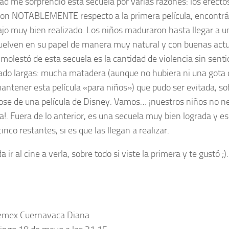
ad me sorprendió esta secuela por varias razones: los efecto
on NOTABLEMENTE respecto a la primera película, encontr
ajo muy bien realizado. Los niños maduraron hasta llegar a u
elven en su papel de manera muy natural y con buenas actu
molestó de esta secuela es la cantidad de violencia sin sentid
do largas: mucha matadera (aunque no hubiera ni una gota 
antener esta película «para niños») que pudo ser evitada, so
ose de una película de Disney. Vamos… ¡nuestros niños no n
ia!. Fuera de lo anterior, es una secuela muy bien lograda y e
cinco restantes, si es que las llegan a realizar.
 ir al cine a verla, sobre todo si viste la primera y te gustó ;)
emex Cuernavaca Diana