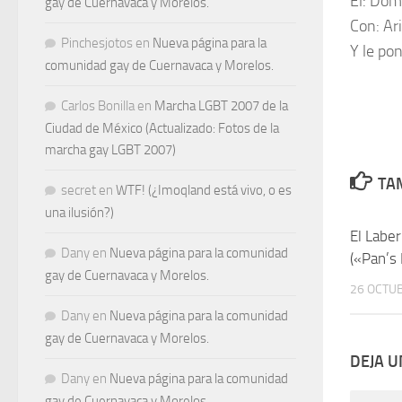
El:
Domi
gay de Cuernavaca y Morelos.
Con:
Ari
Pinchesjotos
en
Nueva página para la
Y le po
comunidad gay de Cuernavaca y Morelos.
Carlos Bonilla
en
Marcha LGBT 2007 de la
Ciudad de México (Actualizado: Fotos de la
marcha gay LGBT 2007)
TAM
secret
en
WTF! (¿Imoqland está vivo, o es
una ilusión?)
El Laber
Dany
en
Nueva página para la comunidad
(«Pan’s 
gay de Cuernavaca y Morelos.
26 OCTUB
Dany
en
Nueva página para la comunidad
gay de Cuernavaca y Morelos.
DEJA 
Dany
en
Nueva página para la comunidad
gay de Cuernavaca y Morelos.