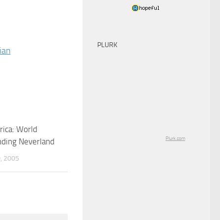
PLURK
ica: World
0
Plurk.com
inding Neverland
, 2005