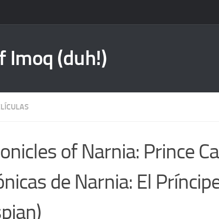
f Imoq (duh!)
ELÍCULAS
onicles of Narnia: Prince C
ónicas de Narnia: El Príncip
pian)