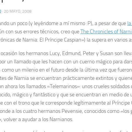
Q
·
20 MAYO, 2008
ndo un poco (y leyéndome a mí mismo :P), a pesar de que
la
ún con sus errores técnicos, creo que
The Chronicles of Narni
ónicas de Narnia: El Príncipe Caspian») la supera en varios as
 ocasión los hermanos Lucy, Edmund, Peter y Susan son llev
por un llamado que les hacen con un cuerno mágico para dar
n como un milenio en el futuro desde la última vez que fueron
tes de Narnia se encuentran prácticamente extintos y quien
son ahora los llamados «Telemarinos»: unos crueles soldados
cido, mágico y fantástico y que se encuentran en medio de u
e con el trono que le corresponde legítimamente al Príncipe 
onde a los cuatro hermanos Pevensie, conocidos como «los 
, volver a ayudar a los
Narnianos
.