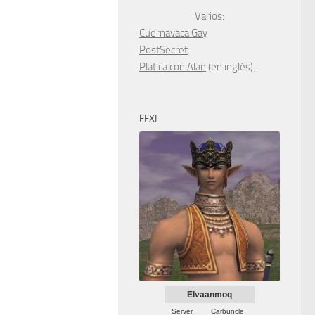
Varios:
Cuernavaca Gay
PostSecret
Platica con Alan
(en inglés).
FFXI
Elvaanmoq
Server
Carbuncle