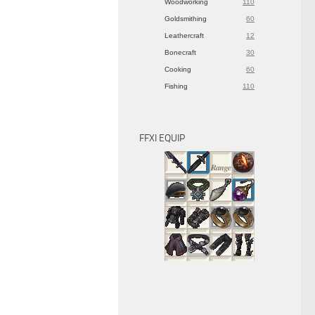
Woodworking
110
Goldsmithing
60
Leathercraft
12
Bonecraft
30
Cooking
60
Fishing
110
FFXI EQUIP