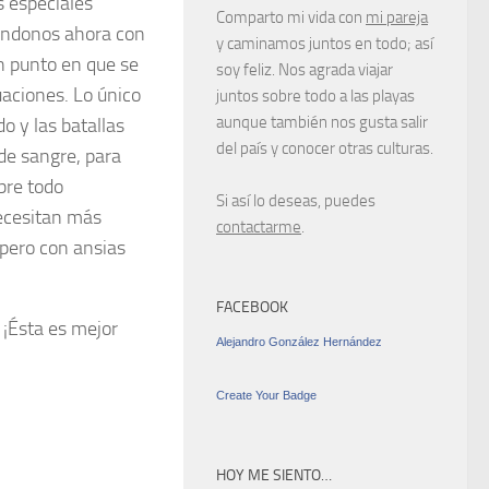
s especiales
Comparto mi vida con
mi pareja
ándonos ahora con
y caminamos juntos en todo; así
n punto en que se
soy feliz. Nos agrada viajar
aciones. Lo único
juntos sobre todo a las playas
aunque también nos gusta salir
o y las batallas
del país y conocer otras culturas.
de sangre, para
bre todo
Si así lo deseas, puedes
ecesitan más
contactarme
.
spero con ansias
FACEBOOK
. ¡Ésta es mejor
Alejandro González Hernández
Create Your Badge
HOY ME SIENTO…