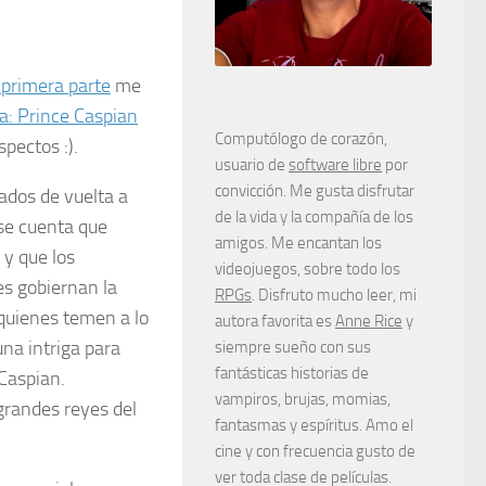
 primera parte
me
a: Prince Caspian
Computólogo de corazón,
pectos :).
usuario de
software libre
por
convicción. Me gusta disfrutar
ados de vuelta a
de la vida y la compañía de los
se cuenta que
amigos. Me encantan los
 y que los
videojuegos, sobre todo los
es gobiernan la
RPGs
. Disfruto mucho leer, mi
 quienes temen a lo
autora favorita es
Anne Rice
y
na intriga para
siempre sueño con sus
fantásticas historias de
Caspian.
vampiros, brujas, momias,
grandes reyes del
fantasmas y espíritus. Amo el
cine y con frecuencia gusto de
ver toda clase de películas.