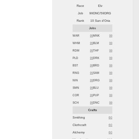
Race
Elv
Job
99DNC/59DRG
Rank
10 San d'Oria
Jobs
WAR
99
MNK
99
WHM
99
BLM
99
RDM
99
THF
99
PLD
99
DRK
99
BST
99
BRD
99
RNG
99
SAM
99
NIN
99
DRG
99
SMN
99
BLU
99
COR
99
PUP
99
SCH
99
DNC
99
Crafts
Smithing
60
Clothcraft
60
Alchemy
60