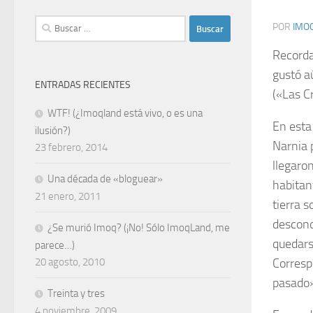
Buscar:
POR
IMO
Recorda
gustó a
ENTRADAS RECIENTES
(«Las Cr
WTF! (¿Imoqland está vivo, o es una
En esta
ilusión?)
Narnia 
23 febrero, 2014
llegaro
Una década de «bloguear»
habitan
21 enero, 2011
tierra 
descono
¿Se murió Imoq? (¡No! Sólo ImoqLand, me
quedars
parece…)
Corresp
20 agosto, 2010
pasado»
Treinta y tres
4 noviembre, 2009