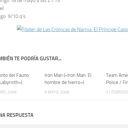
ngo 18 de mayo a las 21:15
el
ngo:
9/10 q’s
BIÉN TE PODRÍA GUSTAR...
into del Fauno
3
Iron Man («Iron Man: El
0
Team Amer
Labyrinth»)
hombre de hierro»)
Police / F
RE, 2006
6 MAYO, 2008
21 FEBRERO
UNA RESPUESTA