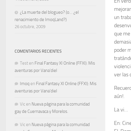
En verd
mejorar
¿La muerte del blogueo? (o… ¿el
un trab
renacimiento de ImoqLand?)
desenvu
26 octubre, 2009
que me 
demasia
poder m
COMENTARIOS RECIENTES
tratánd
Test
en
Final Fantasy XI Online (FFXI): Mis
violenc
aventuras por Vana’diel
ver las 
Imoq
en
Final Fantasy XI Online (FFXI): Mis
Recuerda
aventuras por Vana’diel
aún!.
Vic
en
Nueva página para la comunidad
La vi…
gay de Cuernavaca y Morelos.
En:
Cin
Vic
en
Nueva página para la comunidad