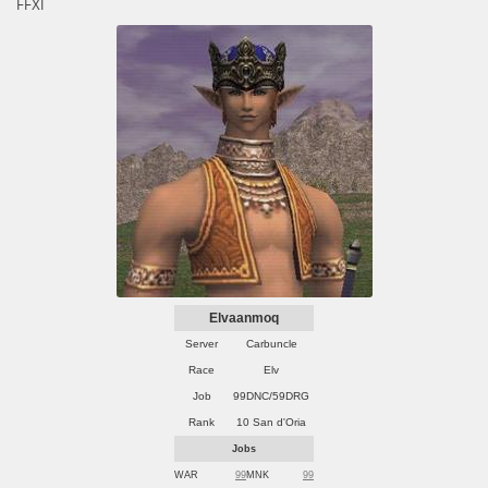
FFXI
Elvaanmoq
Server
Carbuncle
Race
Elv
Job
99DNC/59DRG
Rank
10 San d'Oria
Jobs
WAR
99
MNK
99