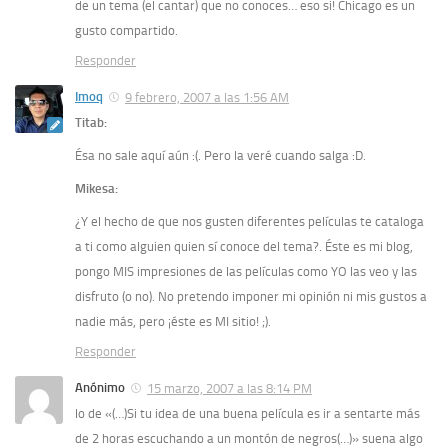
de un tema (el cantar) que no conoces… eso si! Chicago es un
gusto compartido.
Responder
Imoq
9 febrero, 2007 a las 1:56 AM
Titab:
Ésa no sale aquí aún :(. Pero la veré cuando salga :D.
Mikesa:
¿Y el hecho de que nos gusten diferentes películas te cataloga
a ti como alguien quien sí conoce del tema?. Éste es mi blog,
pongo MIS impresiones de las películas como YO las veo y las
disfruto (o no). No pretendo imponer mi opinión ni mis gustos a
nadie más, pero ¡éste es MI sitio! ;).
Responder
Anónimo
15 marzo, 2007 a las 8:14 PM
lo de «(…)Si tu idea de una buena película es ir a sentarte más
de 2 horas escuchando a un montón de negros(…)» suena algo