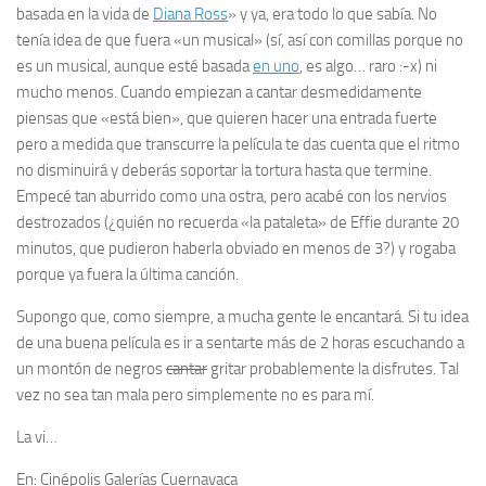
basada en la vida de
Diana Ross
» y ya, era todo lo que sabía. No
tenía idea de que fuera «un musical» (sí, así con comillas porque no
es un musical, aunque esté basada
en uno
, es algo… raro :-x) ni
mucho menos. Cuando empiezan a cantar desmedidamente
piensas que «está bien», que quieren hacer una entrada fuerte
pero a medida que transcurre la película te das cuenta que el ritmo
no disminuirá y deberás soportar la tortura hasta que termine.
Empecé tan aburrido como una ostra, pero acabé con los nervios
destrozados (¿quién no recuerda «la pataleta» de Effie durante 20
minutos, que pudieron haberla obviado en menos de 3?) y rogaba
porque ya fuera la última canción.
Supongo que, como siempre, a mucha gente le encantará. Si tu idea
de una buena película es ir a sentarte más de 2 horas escuchando a
un montón de negros
cantar
gritar probablemente la disfrutes. Tal
vez no sea tan mala pero simplemente no es para mí.
La vi…
En:
Cinépolis Galerías Cuernavaca