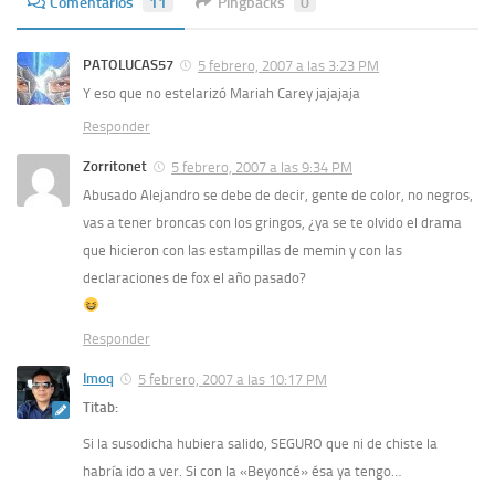
Comentarios
11
Pingbacks
0
PATOLUCAS57
5 febrero, 2007 a las 3:23 PM
Y eso que no estelarizó Mariah Carey jajajaja
Responder
Zorritonet
5 febrero, 2007 a las 9:34 PM
Abusado Alejandro se debe de decir, gente de color, no negros,
vas a tener broncas con los gringos, ¿ya se te olvido el drama
que hicieron con las estampillas de memin y con las
declaraciones de fox el año pasado?
Responder
Imoq
5 febrero, 2007 a las 10:17 PM
Titab:
Si la susodicha hubiera salido, SEGURO que ni de chiste la
habría ido a ver. Si con la «Beyoncé» ésa ya tengo…