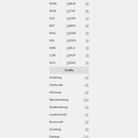
WHM
99
BLM
99
RDM
99
THF
99
PLD
99
DRK
99
BST
99
BRD
99
RNG
99
SAM
99
NIN
99
DRG
99
SMN
99
BLU
99
COR
99
PUP
99
SCH
99
DNC
99
Crafts
Smithing
60
Clothcraft
60
Alchemy
60
Woodworking
110
Goldsmithing
60
Leathercraft
12
Bonecraft
30
Cooking
60
Fishing
110