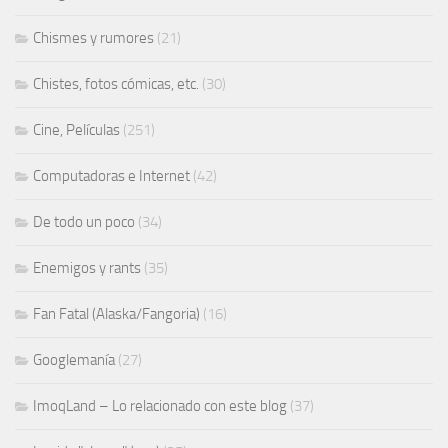
Chismes y rumores
(21)
Chistes, fotos cómicas, etc.
(30)
Cine, Películas
(251)
Computadoras e Internet
(42)
De todo un poco
(34)
Enemigos y rants
(35)
Fan Fatal (Alaska/Fangoria)
(16)
Googlemanía
(27)
ImoqLand – Lo relacionado con este blog
(37)