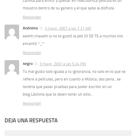
camisa para emitir y quedar en rideculomLa pelicula es un
moustro dentro de su genero y el que sabe la disfruta.
Responder
Anónimo
3 mayo, 2007 a las 7:21 AM
eeehh chavalin si no te gustó la peli JO DE TE a muchos nos
encantó ^_^
Responder
negro
3 mayo, 2007 a las 5:24 PM
Tu mal gusto solo iguala a tu ignorancia, no solo en lo que se
refiere a películas, pero en cuanto a Música, das pena…se
tendria que pasar pruebas para poder escribir en un
blog.Lástima que te dejen tener un sitio…
Responder
DEJA UNA RESPUESTA