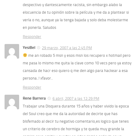
despectivo y dantescamente racista, sin embargo alabo la
elocuencia de tu opinión sobre la película y me da a plantear si
verla o no, aunque ya la tenga bajada y solo deba molestarme
en ponerla. Saludos
Responder
YesiBel
29 marzo, 2007 a las 2:45 PM
me an robado 5 msn y esos msn los recupero x hotmail pero
me pasa lo mismo me quita la clave como 10 vecs pero ya estoy
cansada de hacr eso quiero q me den algo para hackear a esa
persona..! xfavor..
Responder
Rene Barrera
6 abril, 2007 a las 12:29 PM
Trabajar una Disquera durante 15 años y haber vivido la epoca
del Soul creo que me da la autoridad de decirte que has
blsfemado al decir tu negativo comentario,es logico que tenes
un criterio de cerebro de hormiga y te queda muy grande la