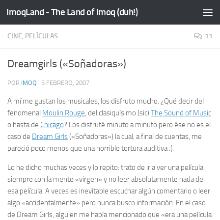
ImoqLand - The Land of Imoq (duh!)
Saltar al contenido
CINE, PELÍCULAS
11
Dreamgirls («Soñadoras»)
POR
IMOQ
·
5 FEBRERO, 2007
A mí me gustan los musicales, los disfruto mucho. ¿Qué decir del
fenomenal
Moulin Rouge
, del
clasiquísimo
(
sic
)
The Sound of Music
o hasta de
Chicago
? Los disfruté minuto a minuto pero ése no es el
caso de
Dream Girls
(«Soñadoras») la cual, a final de cuentas, me
pareció poco menos que una horrible tortura auditiva :(.
Lo he dicho muchas veces y lo repito: trato de ir a ver una película
siempre con la mente «virgen» y no leer absolutamente nada de
esa película. A veces es inevitable escuchar algún comentario o leer
algo «accidentalmente» pero nunca busco información. En el caso
de Dream Girls, alguien me había mencionado que «era una película