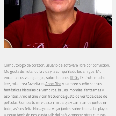
Computólogo de corazón, usuario de
software libre
por convicción.
Me gusta disfrutar de la vida y la compañía de los amigos. Me
encantan los videojuegos, sobre todo los
RPGs
. Disfruto mucho
leer, mi autora favorita es
Anne Rice
y siempre sueño con sus
fantásticas historias de vampiros, brujas, momias, fantasmas y
espíritus. Amo el cine y con frecuencia gusto de ver toda clase de
películas. Comparto mi vida con
mi pareja
y caminamos juntos en
todo; así soy feliz. Nos agrada viajar juntos sobre todo a las playas
aunque también nos gusta salir del país y conocer otras culturas.