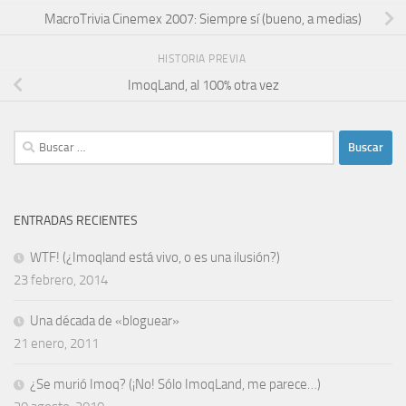
MacroTrivia Cinemex 2007: Siempre sí (bueno, a medias)
HISTORIA PREVIA
ImoqLand, al 100% otra vez
Buscar:
ENTRADAS RECIENTES
WTF! (¿Imoqland está vivo, o es una ilusión?)
23 febrero, 2014
Una década de «bloguear»
21 enero, 2011
¿Se murió Imoq? (¡No! Sólo ImoqLand, me parece…)