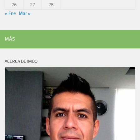
26
27
28
« Ene
Mar »
MÁS
ACERCA DE IMOQ