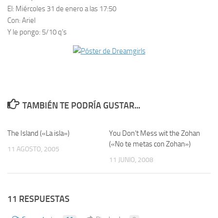
El:
Miércoles 31 de enero a las 17:50
Con:
Ariel
Y le pongo:
5/10 q’s
TAMBIÉN TE PODRÍA GUSTAR...
The Island («La isla»)
5
You Don’t Mess wit the Zohan
0
(«No te metas con Zohan»)
11 AGOSTO, 2005
11 JUNIO, 2008
11 RESPUESTAS