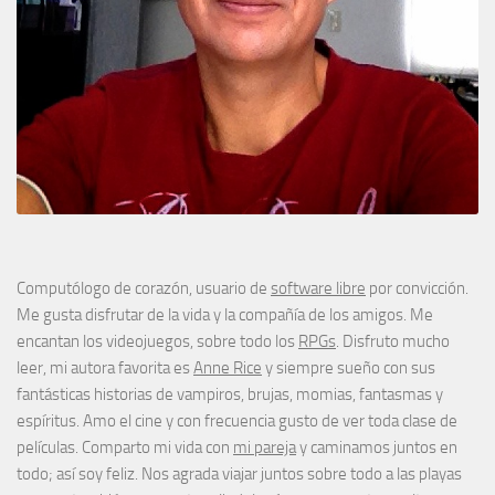
Computólogo de corazón, usuario de
software libre
por convicción.
Me gusta disfrutar de la vida y la compañía de los amigos. Me
encantan los videojuegos, sobre todo los
RPGs
. Disfruto mucho
leer, mi autora favorita es
Anne Rice
y siempre sueño con sus
fantásticas historias de vampiros, brujas, momias, fantasmas y
espíritus. Amo el cine y con frecuencia gusto de ver toda clase de
películas. Comparto mi vida con
mi pareja
y caminamos juntos en
todo; así soy feliz. Nos agrada viajar juntos sobre todo a las playas