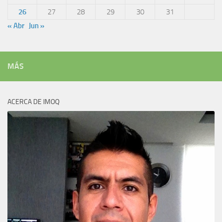
26
27
28
29
30
31
« Abr
Jun »
MÁS
ACERCA DE IMOQ