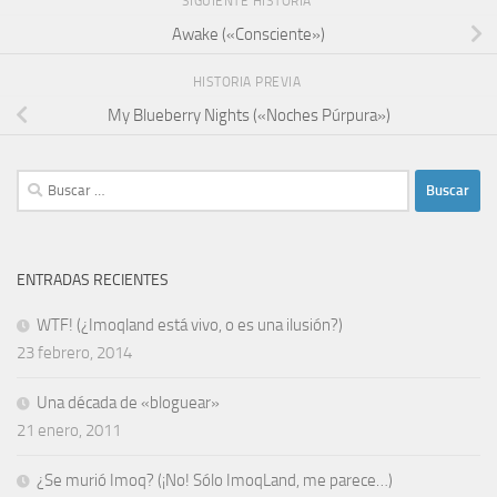
SIGUIENTE HISTORIA
Awake («Consciente»)
HISTORIA PREVIA
My Blueberry Nights («Noches Púrpura»)
Buscar:
ENTRADAS RECIENTES
WTF! (¿Imoqland está vivo, o es una ilusión?)
23 febrero, 2014
Una década de «bloguear»
21 enero, 2011
¿Se murió Imoq? (¡No! Sólo ImoqLand, me parece…)