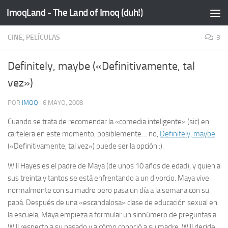
ImoqLand - The Land of Imoq (duh!)
Saltar al contenido
CINE, PELÍCULAS
3
Definitely, maybe («Definitivamente, tal
vez»)
POR
IMOQ
·
6 MAYO, 2008
Cuando se trata de recomendar la «comedia inteligente» (
sic
) en
cartelera en este momento, posiblemente… no,
Definitely, maybe
(«Definitivamente, tal vez») puede ser la opción :).
Will Hayes es el padre de Maya (de unos 10 años de edad), y quien a
sus treinta y tantos se está enfrentando a un divorcio. Maya vive
normalmente con su madre pero pasa un día a la semana con su
papá. Después de una «escandalosa» clase de educación sexual en
la escuela, Maya empieza a formular un sinnúmero de preguntas a
Will respecto a su pasado y a cómo conoció a su madre. Will decide