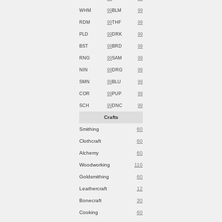
WHM
99
BLM
99
RDM
99
THF
99
PLD
99
DRK
99
BST
99
BRD
99
RNG
99
SAM
99
NIN
99
DRG
99
SMN
99
BLU
99
COR
99
PUP
99
SCH
99
DNC
99
Crafts
Smithing
60
Clothcraft
60
Alchemy
60
Woodworking
110
Goldsmithing
60
Leathercraft
12
Bonecraft
30
Cooking
60