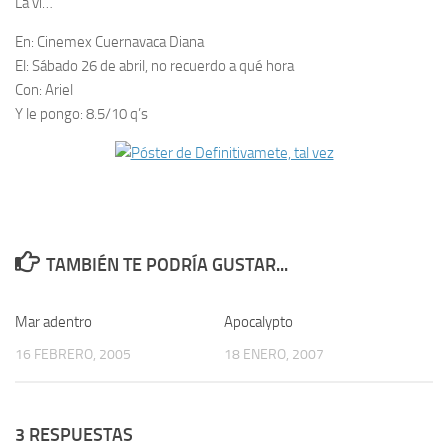
La vi…
En:
Cinemex Cuernavaca Diana
El:
Sábado 26 de abril, no recuerdo a qué hora
Con:
Ariel
Y le pongo:
8.5/10 q’s
TAMBIÉN TE PODRÍA GUSTAR...
Mar adentro
0
Apocalypto
5
16 FEBRERO, 2005
18 ENERO, 2007
3 RESPUESTAS