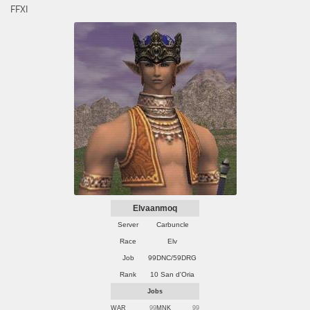
FFXI
Elvaanmoq
Server
Carbuncle
Race
Elv
Job
99DNC/59DRG
Rank
10 San d'Oria
Jobs
WAR
99
MNK
99