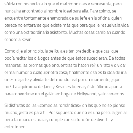
sólida con respecto a lo que el matrimonio es y representa, pero
nunca ha encontrado al hombre ideal para ella. Para colmo, se
encuentra tontamente enamorada de su jefe en la oficina, quien
parece no enterarse que existe más que para que le resuelva la vida
como una extraordinaria asistente. Muchas cosas cambian cuando
conoce a Kevin…
Como dije al principio: la película es tan predecible que casi que
podía recitar los diálogos antes de que éstos sucedieran. De todas
maneras, las bromas que encuentras te hacen reír un rato y olvidar
el mal humor o cualquier otra cosa; finalmente ésa es la idea de ir al
cine: relajarte y olvidarte del mundo real por un momento, ¿qué
no?. La «química» de Jane y Kevin es buena y éste último apunta
para convertirse en el galán en boga de Hollywood, ya lo veremos.
Si disfrutas de las «comedias románticas» en las que no se piense
mucho, ¡ésta es para ti!. Por supuesto que no es una película genial
pero tampoco es mala y cumple con su función de divertir y
entretener.