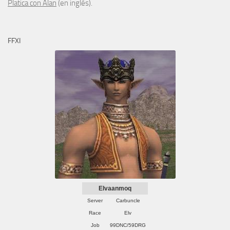
Platica con Alan
(en inglés).
FFXI
Elvaanmoq
Server
Carbuncle
Race
Elv
Job
99DNC/59DRG