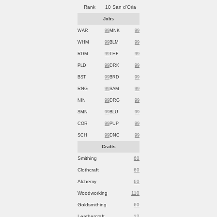
Rank
10 San d'Oria
Jobs
WAR
99
MNK
99
WHM
99
BLM
99
RDM
99
THF
99
PLD
99
DRK
99
BST
99
BRD
99
RNG
99
SAM
99
NIN
99
DRG
99
SMN
99
BLU
99
COR
99
PUP
99
SCH
99
DNC
99
Crafts
Smithing
60
Clothcraft
60
Alchemy
60
Woodworking
110
Goldsmithing
60
Leathercraft
12