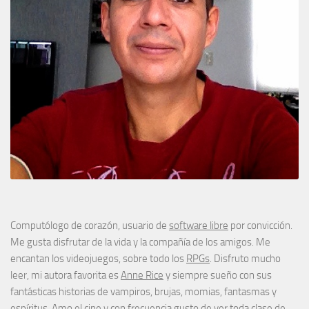
Computólogo de corazón, usuario de
software libre
por convicción.
Me gusta disfrutar de la vida y la compañía de los amigos. Me
encantan los videojuegos, sobre todo los
RPGs
. Disfruto mucho
leer, mi autora favorita es
Anne Rice
y siempre sueño con sus
fantásticas historias de vampiros, brujas, momias, fantasmas y
espíritus. Amo el cine y con frecuencia gusto de ver toda clase de