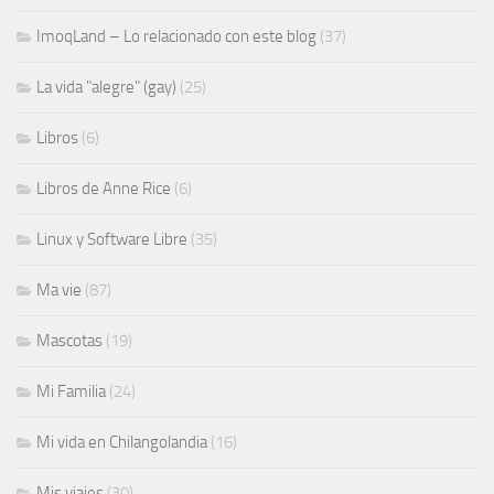
ImoqLand – Lo relacionado con este blog
(37)
La vida "alegre" (gay)
(25)
Libros
(6)
Libros de Anne Rice
(6)
Linux y Software Libre
(35)
Ma vie
(87)
Mascotas
(19)
Mi Familia
(24)
Mi vida en Chilangolandia
(16)
Mis viajes
(30)