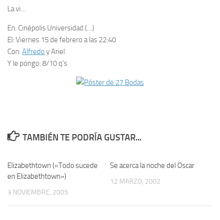
La vi…
En:
Cinépolis Universidad (…)
El:
Viernes 15 de febrero a las 22:40
Con:
Alfredo
y Ariel
Y le pongo:
8/10 q’s
TAMBIÉN TE PODRÍA GUSTAR...
Elizabethtown («Todo sucede
4
Se acerca la noche del Oscar
0
en Elizabethtown»)
12 MARZO, 2002
3 NOVIEMBRE, 2005