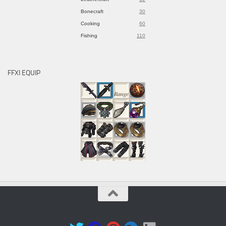
Bonecraft
30
Cooking
60
Fishing
110
FFXI EQUIP