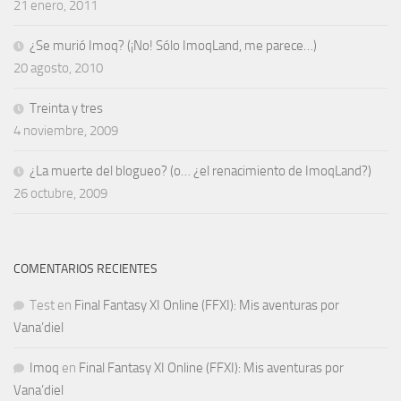
21 enero, 2011
¿Se murió Imoq? (¡No! Sólo ImoqLand, me parece…)
20 agosto, 2010
Treinta y tres
4 noviembre, 2009
¿La muerte del blogueo? (o… ¿el renacimiento de ImoqLand?)
26 octubre, 2009
COMENTARIOS RECIENTES
Test
en
Final Fantasy XI Online (FFXI): Mis aventuras por
Vana’diel
Imoq
en
Final Fantasy XI Online (FFXI): Mis aventuras por
Vana’diel