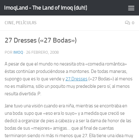
ImoqLand - The Land of Imoq (duh!)
Saltar al contenido
CINE, PELÍCULAS
0
27 Dresses («27 Bodas»)
POR
IMOQ
·
26 FEBRERO, 2008
A pesar de que el mundo no necesita otra «comedia romántica»
éstas continúan produciéndose a montones. De todas maneras,
supongo que es lo que vende y
27 Dresses
(«27 Bodas») al menos
no es malísima; sólo un poquito
muy
predecible pero sí, al menos
resulta divertida :P.
Jane tuvo una visión cuando era niña, mientras se encontraba en
una boda: supo que «eso era lo suyo» y a medida que creció se
dedicó a organizar de pies a cabeza y a ser la dama de honor de las
bodas de sus «mejores» amigas… que al final de cuentas
terminaron siendo ni más ni menos que 27. Ella tiene una idea muy