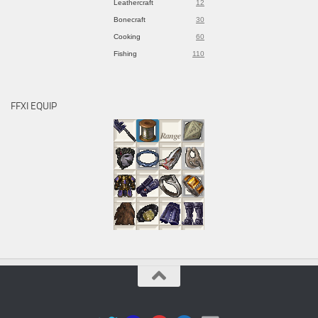
Leathercraft
12
Bonecraft
30
Cooking
60
Fishing
110
FFXI EQUIP