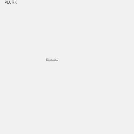
PLURK
Plurk.com