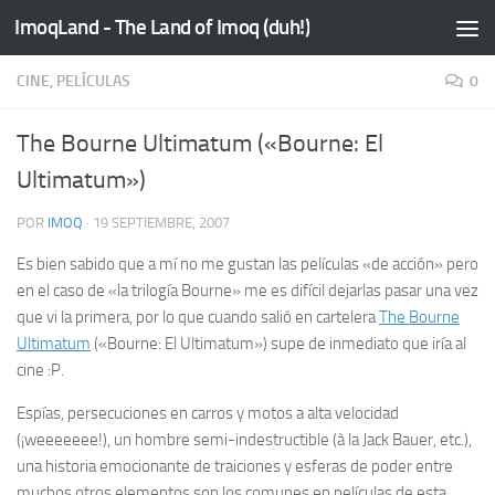
ImoqLand - The Land of Imoq (duh!)
Saltar al contenido
CINE, PELÍCULAS
0
The Bourne Ultimatum («Bourne: El
Ultimatum»)
POR
IMOQ
·
19 SEPTIEMBRE, 2007
Es bien sabido que a mí no me gustan las películas «de acción» pero
en el caso de «la trilogía Bourne» me es difícil dejarlas pasar una vez
que vi la primera, por lo que cuando salió en cartelera
The Bourne
Ultimatum
(«Bourne: El Ultimatum») supe de inmediato que iría al
cine :P.
Espías, persecuciones en carros y motos a alta velocidad
(
¡weeeeeee!
), un hombre semi-indestructible (
à la
Jack Bauer, etc.),
una historia emocionante de traiciones y esferas de poder entre
muchos otros elementos son los comunes en películas de esta