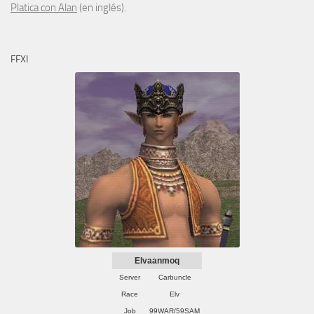
Platica con Alan
(en inglés).
FFXI
Elvaanmoq
Server
Carbuncle
Race
Elv
Job
99WAR/59SAM