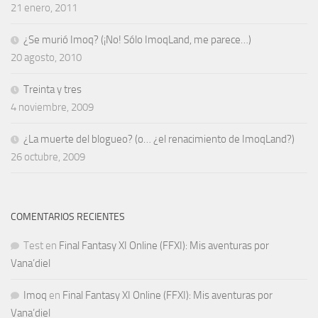
21 enero, 2011
¿Se murió Imoq? (¡No! Sólo ImoqLand, me parece…)
20 agosto, 2010
Treinta y tres
4 noviembre, 2009
¿La muerte del blogueo? (o… ¿el renacimiento de ImoqLand?)
26 octubre, 2009
COMENTARIOS RECIENTES
Test
en
Final Fantasy XI Online (FFXI): Mis aventuras por
Vana’diel
Imoq
en
Final Fantasy XI Online (FFXI): Mis aventuras por
Vana’diel