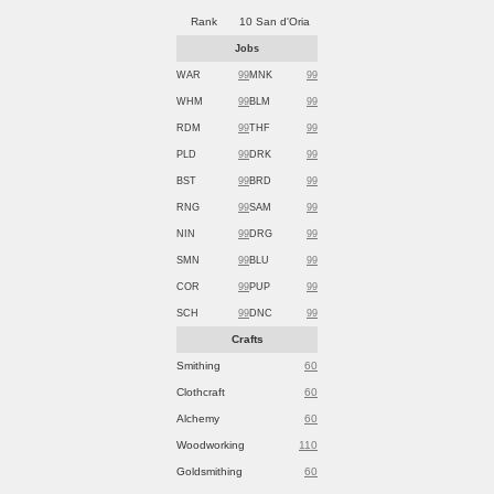
Rank
10 San d'Oria
Jobs
WAR
99
MNK
99
WHM
99
BLM
99
RDM
99
THF
99
PLD
99
DRK
99
BST
99
BRD
99
RNG
99
SAM
99
NIN
99
DRG
99
SMN
99
BLU
99
COR
99
PUP
99
SCH
99
DNC
99
Crafts
Smithing
60
Clothcraft
60
Alchemy
60
Woodworking
110
Goldsmithing
60