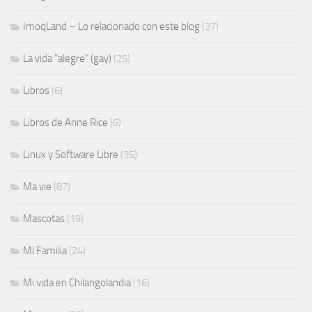
ImoqLand – Lo relacionado con este blog
(37)
La vida "alegre" (gay)
(25)
Libros
(6)
Libros de Anne Rice
(6)
Linux y Software Libre
(35)
Ma vie
(87)
Mascotas
(19)
Mi Familia
(24)
Mi vida en Chilangolandia
(16)