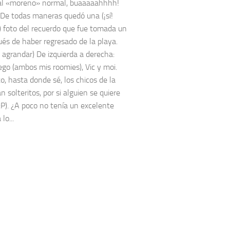
al «moreno» normal, buaaaaahhhh!
. De todas maneras quedó una (¡sí!
) foto del recuerdo que fue tomada un
ués de haber regresado de la playa.
a agrandar) De izquierda a derecha:
iego (ambos mis roomies), Vic y moi.
to, hasta donde sé, los chicos de la
n solteritos, por si alguien se quiere
:P). ¿A poco no tenía un excelente
lo...