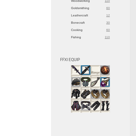
Woodworking
110
Goldsmithing
60
Leathercraft
12
Bonecraft
30
Cooking
60
Fishing
110
FFXI EQUIP