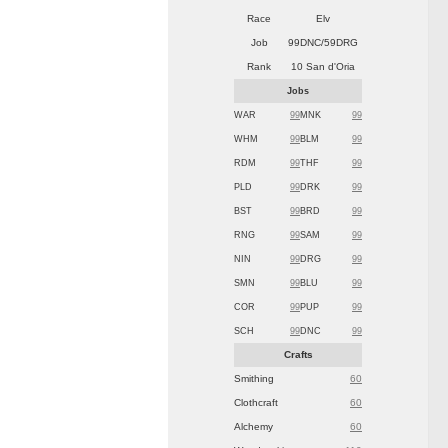
Race
Elv
Job
99DNC/59DRG
Rank
10 San d'Oria
Jobs
WAR
99
MNK
99
WHM
99
BLM
99
RDM
99
THF
99
PLD
99
DRK
99
BST
99
BRD
99
RNG
99
SAM
99
NIN
99
DRG
99
SMN
99
BLU
99
COR
99
PUP
99
SCH
99
DNC
99
Crafts
Smithing
60
Clothcraft
60
Alchemy
60