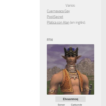
Varios:
Cuernavaca Gay
PostSecret
Platica con Alan
(en inglés).
FFXI
Elvaanmoq
Server
Carbuncle