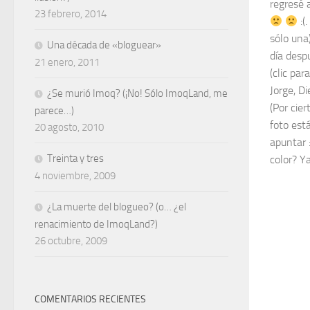
regresé 
23 febrero, 2014
:(
sólo una
Una década de «bloguear»
día desp
21 enero, 2011
(clic par
Jorge, D
¿Se murió Imoq? (¡No! Sólo ImoqLand, me
(Por cier
parece…)
foto está
20 agosto, 2010
apuntar 
Treinta y tres
color? Ya 
4 noviembre, 2009
¿La muerte del blogueo? (o… ¿el
renacimiento de ImoqLand?)
26 octubre, 2009
COMENTARIOS RECIENTES