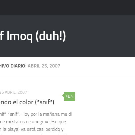
f Imoq (duh!)
IVO DIARIO:
ABRIL 25, 2007
25 ABRIL, 2007
4
ndo el color (*snif*)
snif* *snif*. Hoy por la mañana me di
ue mi status de «negro» (ése que
 la playa) ya está casi perdido y