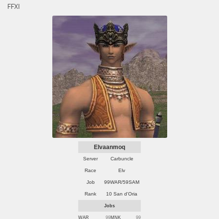
FFXI
Elvaanmoq
Server
Carbuncle
Race
Elv
Job
99WAR/59SAM
Rank
10 San d'Oria
Jobs
WAR
99
MNK
99