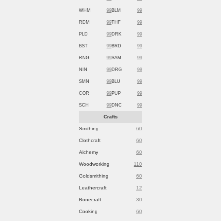
WHM
99
BLM
99
RDM
99
THF
99
PLD
99
DRK
99
BST
99
BRD
99
RNG
99
SAM
99
NIN
99
DRG
99
SMN
99
BLU
99
COR
99
PUP
99
SCH
99
DNC
99
Crafts
Smithing
60
Clothcraft
60
Alchemy
60
Woodworking
110
Goldsmithing
60
Leathercraft
12
Bonecraft
30
Cooking
60