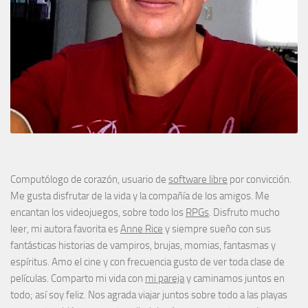
Computólogo de corazón, usuario de
software libre
por convicción.
Me gusta disfrutar de la vida y la compañía de los amigos. Me
encantan los videojuegos, sobre todo los
RPGs
. Disfruto mucho
leer, mi autora favorita es
Anne Rice
y siempre sueño con sus
fantásticas historias de vampiros, brujas, momias, fantasmas y
espíritus. Amo el cine y con frecuencia gusto de ver toda clase de
películas. Comparto mi vida con
mi pareja
y caminamos juntos en
todo; así soy feliz. Nos agrada viajar juntos sobre todo a las playas