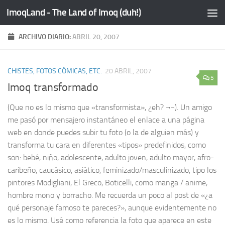
ImoqLand - The Land of Imoq (duh!)
Saltar al contenido
ARCHIVO DIARIO:
ABRIL 20, 2007
CHISTES, FOTOS CÓMICAS, ETC.
20 ABRIL, 2007
5
Imoq transformado
(Que no es lo mismo que «transformista», ¿eh? ¬¬). Un amigo
me pasó por mensajero instantáneo el enlace a una página
web en donde puedes subir tu foto (o la de alguien más) y
transforma tu cara en diferentes «tipos» predefinidos, como
son: bebé, niño, adolescente, adulto joven, adulto mayor, afro-
caribeño, caucásico, asiático, feminizado/masculinizado, tipo los
pintores Modigliani, El Greco, Boticelli, como manga / anime,
hombre mono y borracho. Me recuerda un poco al post de «¿a
qué personaje famoso te pareces?», aunque evidentemente no
es lo mismo. Usé como referencia la foto que aparece en este