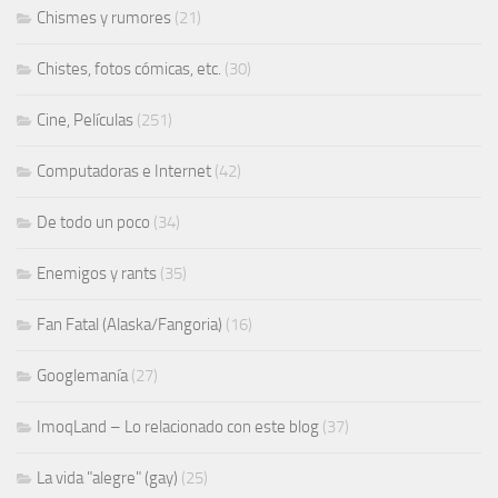
Chismes y rumores
(21)
Chistes, fotos cómicas, etc.
(30)
Cine, Películas
(251)
Computadoras e Internet
(42)
De todo un poco
(34)
Enemigos y rants
(35)
Fan Fatal (Alaska/Fangoria)
(16)
Googlemanía
(27)
ImoqLand – Lo relacionado con este blog
(37)
La vida "alegre" (gay)
(25)