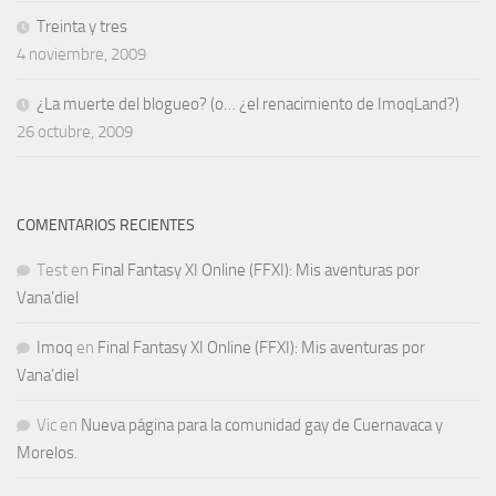
Treinta y tres
4 noviembre, 2009
¿La muerte del blogueo? (o… ¿el renacimiento de ImoqLand?)
26 octubre, 2009
COMENTARIOS RECIENTES
Test
en
Final Fantasy XI Online (FFXI): Mis aventuras por
Vana’diel
Imoq
en
Final Fantasy XI Online (FFXI): Mis aventuras por
Vana’diel
Vic
en
Nueva página para la comunidad gay de Cuernavaca y
Morelos.